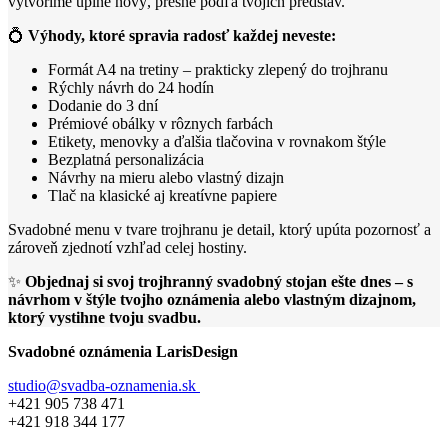
vytvoríme úplne nový, presne podľa tvojich predstáv.
💍
Výhody, ktoré spravia radosť každej neveste:
Formát A4 na tretiny – prakticky zlepený do trojhranu
Rýchly návrh do 24 hodín
Dodanie do 3 dní
Prémiové obálky v rôznych farbách
Etikety, menovky a ďalšia tlačovina v rovnakom štýle
Bezplatná personalizácia
Návrhy na mieru alebo vlastný dizajn
Tlač na klasické aj kreatívne papiere
Svadobné menu v tvare trojhranu je detail, ktorý upúta pozornosť a
zároveň zjednotí vzhľad celej hostiny.
✨
Objednaj si svoj trojhranný svadobný stojan ešte dnes – s
návrhom v štýle tvojho oznámenia alebo vlastným dizajnom,
ktorý vystihne tvoju svadbu.
Svadobné oznámenia LarisDesign
studio@svadba-oznamenia.sk
+421 905 738 471
+421 918 344 177