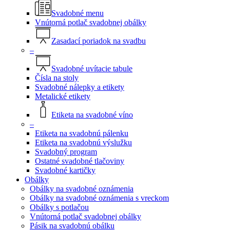
Svadobné menu
Vnútorná potlač svadobnej obálky
Zasadací poriadok na svadbu
–
Svadobné uvítacie tabule
Čísla na stoly
Svadobné nálepky a etikety
Metalické etikety
Etiketa na svadobné víno
–
Etiketa na svadobnú pálenku
Etiketa na svadobnú výslužku
Svadobný program
Ostatné svadobné tlačoviny
Svadobné kartičky
Obálky
Obálky na svadobné oznámenia
Obálky na svadobné oznámenia s vreckom
Obálky s potlačou
Vnútorná potlač svadobnej obálky
Pásik na svadobnú obálku