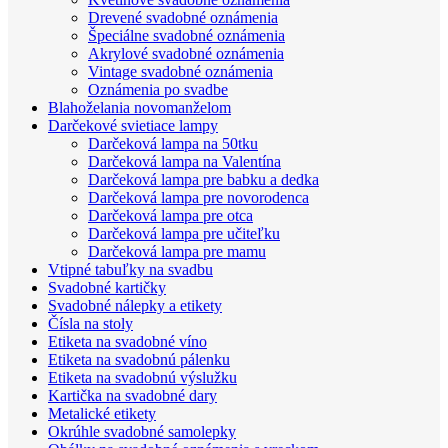
Drevené svadobné oznámenia
Špeciálne svadobné oznámenia
Akrylové svadobné oznámenia
Vintage svadobné oznámenia
Oznámenia po svadbe
Blahoželania novomanželom
Darčekové svietiace lampy
Darčeková lampa na 50tku
Darčeková lampa na Valentína
Darčeková lampa pre babku a dedka
Darčeková lampa pre novorodenca
Darčeková lampa pre otca
Darčeková lampa pre učiteľku
Darčeková lampa pre mamu
Vtipné tabuľky na svadbu
Svadobné kartičky
Svadobné nálepky a etikety
Čísla na stoly
Etiketa na svadobné víno
Etiketa na svadobnú pálenku
Etiketa na svadobnú výslužku
Kartička na svadobné dary
Metalické etikety
Okrúhle svadobné samolepky