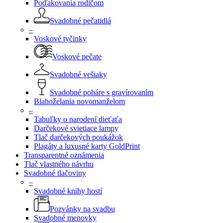
Poďakovania rodičom
Svadobné pečatidlá
–
Voskové tyčinky
Voskové pečate
Svadobné vešiaky
Svadobné poháre s gravírovaním
Blahoželania novomanželom
–
Tabuľky o narodení dieťaťa
Darčekové svietiace lampy
Tlač darčekových poukážok
Plagáty a luxusné karty GoldPrint
Transparentné oznámenia
Tlač vlastného návrhu
Svadobné tlačoviny
–
Svadobné knihy hostí
Pozvánky na svadbu
Svadobné menovky