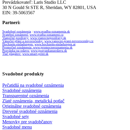
Prevádzkovateľ: Laris Studio LLC
30 N Gould St STE R, Sheridan, WY 82801, USA
EIN: 39-5063567
Partneri:
Svadobné oznámenia
:
www.svadba-oznamenia.sk
Svatební oznámení:
www.svatba-oznameni.cz
Vianočné pozdravy:
www.vianocnepozdravy.sk
Vánoční přání a novoročenky:
www.vanocni-prani-novorocenky.cz
Hochzeits einladungen:
www.hochzeits-einladungen.at
Promočné oznámenia:
www.promocneoznamenia.sk
Pozvánka na oslavu:
www.pozvankanaoslavu.sk
Tlač plagátov:
www.smart-print.sk
Svadobné produkty
Pečatidlá na svadobné oznámenia
Svadobné oznámenia
Transparentné oznámenia
Zlaté oznámenia, metalická potlač
Originálne svadobné oznámenia
Drevené svadobné oznámenia
Svadobné sety
Menovky pre svadobčanov
Svadobné menu