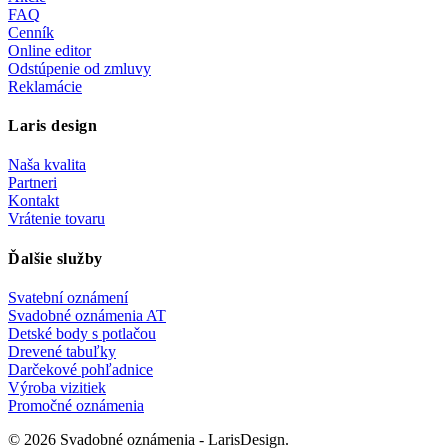
FAQ
Cenník
Online editor
Odstúpenie od zmluvy
Reklamácie
Laris design
Naša kvalita
Partneri
Kontakt
Vrátenie tovaru
Ďalšie služby
Svatební oznámení
Svadobné oznámenia AT
Detské body s potlačou
Drevené tabuľky
Darčekové pohľadnice
Výroba vizitiek
Promočné oznámenia
© 2026 Svadobné oznámenia - LarisDesign.