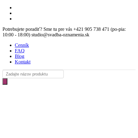
Skip
facebook
to
instagram
main
email
content
Potrebujete poradiť? Sme tu pre vás +421 905 738 471 (po-pia:
10:00 - 18:00) studio@svadba-oznamenia.sk
Cenník
FAQ
Blog
Kontakt
Products
search