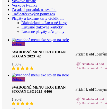
Voskové pečate
Voskové tyčinky
Zasadací poriadok na svadbu
Tlač darčekových poukážok
Plagáty a luxusné karty GoldPrint
Blahoželania - Luxusné karty
Luxusné ďakovné kartičky
Luxusné plagáty a Artprinty
Zobraziť
SVADOBNÉ MENU TROJHRAN
Pridať k obľúbeným
STOJAN 2023_42
1,30
€
Návrh do 24 hod.
Doručenie do 7 dní
Zobraziť
SVADOBNÉ MENU TROJHRAN
Pridať k obľúbeným
STOJAN LSO2025_0406
1,30
€
Návrh do 24 hod.
Doručenie do 7 dní