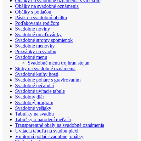
Obálky na svadobné oznámenia s vreckom
Obálky na svadobné oznámenia
Obálky s potlačou
Pásik na svadobnú obálku
Poďakovania rodičom
Svadobné noviny
Svadobné omaľovánky
Svadobné stromy spomienok
Svadobné menovky
Pozvánky na svadbu
Svadobné menu
Svadobné menu trojhran stojan
Stuhy na svadobné oznámenia
Svadobné knihy hostí
Svadobné poháre s gravírovaním
Svadobné pečatidlá
Svadobné uvítacie tabule
Svadobný diár
Svadobný program
Svadobné vešiaky
Tabuľky na svadbu
Tabuľky o narodení dieťaťa
Transparentné obaly na svadobné oznámenia
Uvítacia tabuľa na svadbu plexi
Vnútorná potlač svadobnej obálky