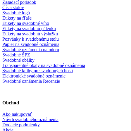
Zasadací poriadok
Čísla stolov
Svadobné logá
Etikety na fľaše
Etikety na svadobné víno
Etikety na svadobnú pálenku
Etikety na svadobnú výslužku
Pozvánky k svadobnému stolu
Papier na svadobné oznámenia
Svadobné oznámenia na mieru
Svadobné ŠPZ
Svadobné obálky
Transparentné obaly na svadobné oznámenia
Svadobné knihy pre svadobných hostí
Elektronické svadobné oznámenie
Svadobné oznámenia Recenzie
Obchod
Ako nakupovať
Návrh svadobného oznámenia
Dodacie podmienky
Akcie