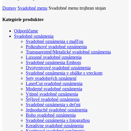
podľa
Domov
Svadobné menu
Svadobné menu trojhran stojan
popularity
Kategórie produktov
Odporúčame
Svadobné oznámenia
Svadobné oznámenia s mašľou
Polkruhové svadobné oznámenia
Transparentné/Metalické svadobné oznámenia
Luxusné svadobné oznámenia
Svadobné oznámenia Emboss
Dvojvrstvové svadobné oznámenia
Svadobné oznámenia v obálke s vreckom
Sety svadobných oznámení
LaserCut svadobné oznámenia
Moderné svadobné oznámenia
Vtipné svadobné oznámenia
Štýlové svadobné oznámenia
Svadobné oznámenia s deťmi
Jednoduché svadobné oznámenia
Boho svadobné oznámenia
Svadobné oznámenia s fotografiou
Kreatívne svadobné oznámenia
Kvetinové svadobné oznámenia