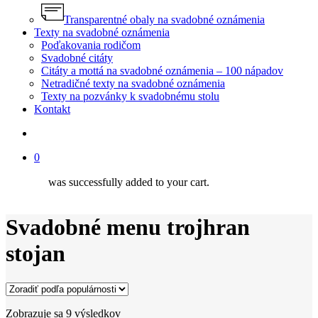
Transparentné obaly na svadobné oznámenia
Texty na svadobné oznámenia
Poďakovania rodičom
Svadobné citáty
Citáty a mottá na svadobné oznámenia – 100 nápadov
Netradičné texty na svadobné oznámenia
Texty na pozvánky k svadobnému stolu
Kontakt
search
0
was successfully added to your cart.
Svadobné menu trojhran
stojan
Zoradené
Zobrazuje sa 9 výsledkov