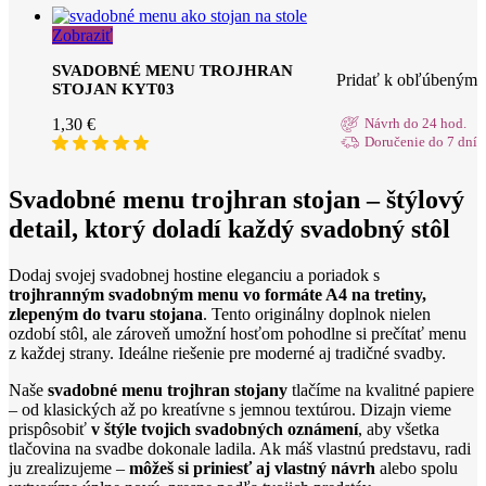
Zobraziť
SVADOBNÉ MENU TROJHRAN
Pridať k obľúbeným
STOJAN KYT03
1,30
€
Návrh do 24 hod.
Doručenie do 7 dní
Svadobné menu trojhran stojan – štýlový
detail, ktorý doladí každý svadobný stôl
Dodaj svojej svadobnej hostine eleganciu a poriadok s
trojhranným svadobným menu vo formáte A4 na tretiny,
zlepeným do tvaru stojana
. Tento originálny doplnok nielen
ozdobí stôl, ale zároveň umožní hosťom pohodlne si prečítať menu
z každej strany. Ideálne riešenie pre moderné aj tradičné svadby.
Naše
svadobné menu trojhran stojany
tlačíme na kvalitné papiere
– od klasických až po kreatívne s jemnou textúrou. Dizajn vieme
prispôsobiť
v štýle tvojich svadobných oznámení
, aby všetka
tlačovina na svadbe dokonale ladila. Ak máš vlastnú predstavu, radi
ju zrealizujeme –
môžeš si priniesť aj vlastný návrh
alebo spolu