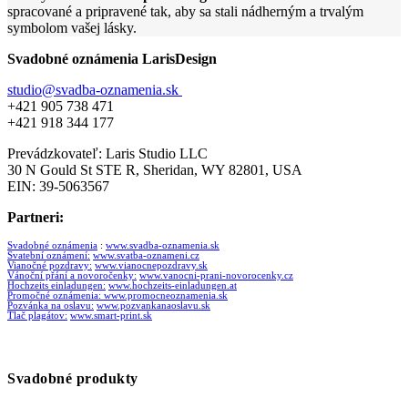
spracované a pripravené tak, aby sa stali nádherným a trvalým
symbolom vašej lásky.
Svadobné oznámenia LarisDesign
studio@svadba-oznamenia.sk
+421 905 738 471
+421 918 344 177
Prevádzkovateľ: Laris Studio LLC
30 N Gould St STE R, Sheridan, WY 82801, USA
EIN: 39-5063567
Partneri:
Svadobné oznámenia
:
www.svadba-oznamenia.sk
Svatební oznámení:
www.svatba-oznameni.cz
Vianočné pozdravy:
www.vianocnepozdravy.sk
Vánoční přání a novoročenky:
www.vanocni-prani-novorocenky.cz
Hochzeits einladungen:
www.hochzeits-einladungen.at
Promočné oznámenia:
www.promocneoznamenia.sk
Pozvánka na oslavu:
www.pozvankanaoslavu.sk
Tlač plagátov:
www.smart-print.sk
Svadobné produkty