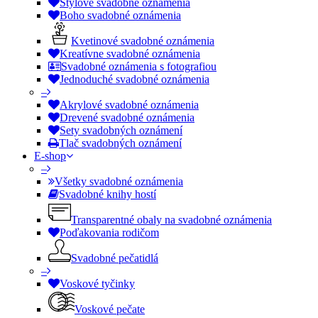
Štýlové svadobné oznámenia
Boho svadobné oznámenia
Kvetinové svadobné oznámenia
Kreatívne svadobné oznámenia
Svadobné oznámenia s fotografiou
Jednoduché svadobné oznámenia
–
Akrylové svadobné oznámenia
Drevené svadobné oznámenia
Sety svadobných oznámení
Tlač svadobných oznámení
E-shop
–
Všetky svadobné oznámenia
Svadobné knihy hostí
Transparentné obaly na svadobné oznámenia
Poďakovania rodičom
Svadobné pečatidlá
–
Voskové tyčinky
Voskové pečate