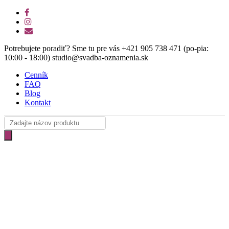
Skip
facebook
Clo
to
instagram
Me
main
email
content
Potrebujete poradiť? Sme tu pre vás +421 905 738 471 (po-pia:
10:00 - 18:00) studio@svadba-oznamenia.sk
Cenník
FAQ
Blog
Kontakt
Products
search