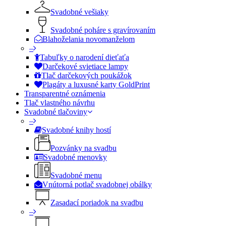
Svadobné vešiaky
Svadobné poháre s gravírovaním
Blahoželania novomanželom
–
Tabuľky o narodení dieťaťa
Darčekové svietiace lampy
Tlač darčekových poukážok
Plagáty a luxusné karty GoldPrint
Transparentné oznámenia
Tlač vlastného návrhu
Svadobné tlačoviny
–
Svadobné knihy hostí
Pozvánky na svadbu
Svadobné menovky
Svadobné menu
Vnútorná potlač svadobnej obálky
Zasadací poriadok na svadbu
–