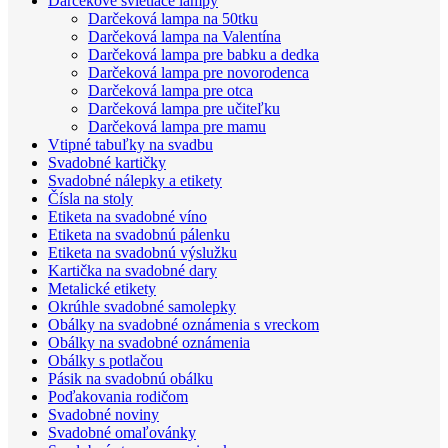
Darčekové svietiace lampy
Darčeková lampa na 50tku
Darčeková lampa na Valentína
Darčeková lampa pre babku a dedka
Darčeková lampa pre novorodenca
Darčeková lampa pre otca
Darčeková lampa pre učiteľku
Darčeková lampa pre mamu
Vtipné tabuľky na svadbu
Svadobné kartičky
Svadobné nálepky a etikety
Čísla na stoly
Etiketa na svadobné víno
Etiketa na svadobnú pálenku
Etiketa na svadobnú výslužku
Kartička na svadobné dary
Metalické etikety
Okrúhle svadobné samolepky
Obálky na svadobné oznámenia s vreckom
Obálky na svadobné oznámenia
Obálky s potlačou
Pásik na svadobnú obálku
Poďakovania rodičom
Svadobné noviny
Svadobné omaľovánky