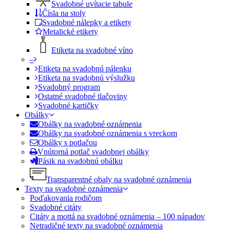
Svadobné uvítacie tabule
Čísla na stoly
Svadobné nálepky a etikety
Metalické etikety
Etiketa na svadobné víno
–
Etiketa na svadobnú pálenku
Etiketa na svadobnú výslužku
Svadobný program
Ostatné svadobné tlačoviny
Svadobné kartičky
Obálky
Obálky na svadobné oznámenia
Obálky na svadobné oznámenia s vreckom
Obálky s potlačou
Vnútorná potlač svadobnej obálky
Pásik na svadobnú obálku
Transparentné obaly na svadobné oznámenia
Texty na svadobné oznámenia
Poďakovania rodičom
Svadobné citáty
Citáty a mottá na svadobné oznámenia – 100 nápadov
Netradičné texty na svadobné oznámenia