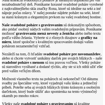
Naša kolekcia svadobných pohárov je ideálnym doplnkom pre váš
nezabudnuteľný deň. Ponúkame luxusné svadobné poháre vyrobené
z najkvalitnejšieho skla značky Rona, ktoré sú ideálne na sekt a iné
nápoje počas oslavy. V našej ponuke nájdete poháre na sekt, ktoré
sa stanú krásnym a elegantným prvkom na vašej svadobnej hostine.
Naše svadobné poháre s gravírovaním
sú dokonalým spôsobom,
ako pridať osobný nádych vašim svadobným prípravám. Ponúkame
možnosť
gravírovania mená nevesty a ženícha
alebo iného textu
podľa vášho želania. Vyberte si z rôznych dizajnov a
grafiky na
mieru
, ktoré spoločne s kvalitným spracovaním dodajú vašim
pohárom nezameniteľný vzhľad.
Nezáleží na tom, či hľadáte
svadobné poháre pre novomanželov
,
alebo si chcete vytvoriť unikátny darček pre svojich blízkych – naše
svadobné poháre s menom
sú tou pravou voľbou. Všetky poháre
sú starostlivo vyrábané a dodané rýchlo, aby ste si ich stihli užiť ešte
pred vaším veľkým dňom.
Možnosti vlastného textu na pohároch sú nekonečné! Od dátumu
svadby po špeciálne vety, ktoré vyjadrujú vašu lásku a jedinečný
príbeh. Potešte seba aj svojich blízkych týmto krásnym a osobným
darčekom, ktorý bude slúžiť ako spomienka na tento výnimočný
okamih po mnoho rokov.
Všetky naše
svadobné poháre s gravírovaním
sú kvalitne