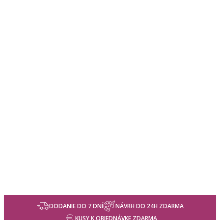
DODANIE DO 7 DNÍ
NÁVRH DO 24H ZDARMA
KUSY K OBJEDNÁVKE ZDARMA