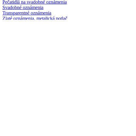
Pečatidlá na svadobné oznámenia
Svadobné oznámenia
Transparentné oznámenia
Zlaté oznámenia, metalická potlač
Originálne svadobné oznámenia
Drevené svadobné oznámenia
Svadobné sety
Menovky pre svadobčanov
Svadobné menu
Zasadací poriadok
Čísla stolov
Svadobné logá
Etikety na fľaše
Etikety na svadobné víno
Etikety na svadobnú pálenku
Etikety na svadobnú výslužku
Pozvánky k svadobnému stolu
Papier na svadobné oznámenia
Svadobné oznámenia na mieru
Svadobné ŠPZ
Svadobné obálky
Transparentné obaly na svadobné oznámenia
Svadobné knihy pre svadobných hostí
Elektronické svadobné oznámenie
Svadobné oznámenia Recenzie