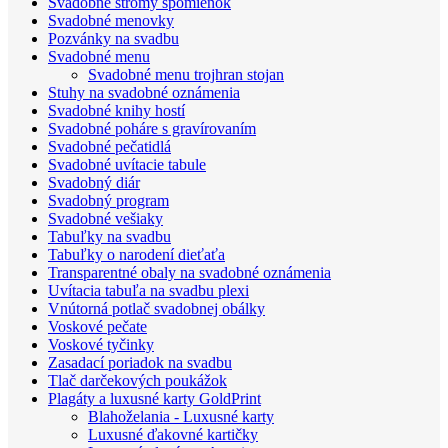
Svadobné stromy spomienok
Svadobné menovky
Pozvánky na svadbu
Svadobné menu
Svadobné menu trojhran stojan
Stuhy na svadobné oznámenia
Svadobné knihy hostí
Svadobné poháre s gravírovaním
Svadobné pečatidlá
Svadobné uvítacie tabule
Svadobný diár
Svadobný program
Svadobné vešiaky
Tabuľky na svadbu
Tabuľky o narodení dieťaťa
Transparentné obaly na svadobné oznámenia
Uvítacia tabuľa na svadbu plexi
Vnútorná potlač svadobnej obálky
Voskové pečate
Voskové tyčinky
Zasadací poriadok na svadbu
Tlač darčekových poukážok
Plagáty a luxusné karty GoldPrint
Blahoželania - Luxusné karty
Luxusné ďakovné kartičky