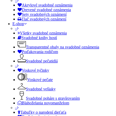
–
Akrylové svadobné oznámenia
Drevené svadobné oznámenia
Sety svadobných oznámení
Tlač svadobných oznámení
E-shop
–
Všetky svadobné oznámenia
Svadobné knihy hostí
Transparentné obaly na svadobné oznámenia
Poďakovania rodičom
Svadobné pečatidlá
–
Voskové tyčinky
Voskové pečate
Svadobné vešiaky
Svadobné poháre s gravírovaním
Blahoželania novomanželom
–
Tabuľky o narodení dieťaťa