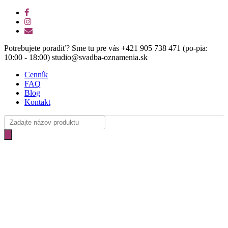
Skip
facebook
to
instagram
main
email
content
Potrebujete poradiť? Sme tu pre vás +421 905 738 471 (po-pia:
10:00 - 18:00) studio@svadba-oznamenia.sk
Cenník
FAQ
Blog
Kontakt
Products
search