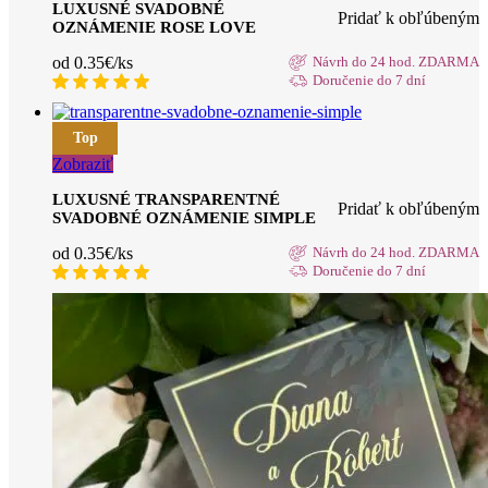
LUXUSNÉ SVADOBNÉ
Pridať k obľúbeným
OZNÁMENIE ROSE LOVE
od 0.35€/ks
Návrh do 24 hod. ZDARMA
Doručenie do 7 dní
Top
Zobraziť
LUXUSNÉ TRANSPARENTNÉ
Pridať k obľúbeným
SVADOBNÉ OZNÁMENIE SIMPLE
od 0.35€/ks
Návrh do 24 hod. ZDARMA
Doručenie do 7 dní