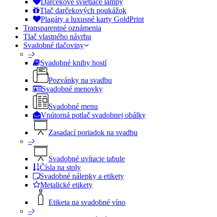
Darčekové svietiace lampy
Tlač darčekových poukážok
Plagáty a luxusné karty GoldPrint
Transparentné oznámenia
Tlač vlastného návrhu
Svadobné tlačoviny
–
Svadobné knihy hostí
Pozvánky na svadbu
Svadobné menovky
Svadobné menu
Vnútorná potlač svadobnej obálky
Zasadací poriadok na svadbu
–
Svadobné uvítacie tabule
Čísla na stoly
Svadobné nálepky a etikety
Metalické etikety
Etiketa na svadobné víno
–