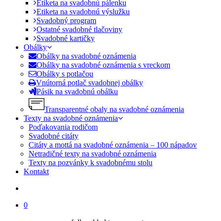
Etiketa na svadobnú pálenku
Etiketa na svadobnú výslužku
Svadobný program
Ostatné svadobné tlačoviny
Svadobné kartičky
Obálky
Obálky na svadobné oznámenia
Obálky na svadobné oznámenia s vreckom
Obálky s potlačou
Vnútorná potlač svadobnej obálky
Pásik na svadobnú obálku
Transparentné obaly na svadobné oznámenia
Texty na svadobné oznámenia
Poďakovania rodičom
Svadobné citáty
Citáty a mottá na svadobné oznámenia – 100 nápadov
Netradičné texty na svadobné oznámenia
Texty na pozvánky k svadobnému stolu
Kontakt
search
0