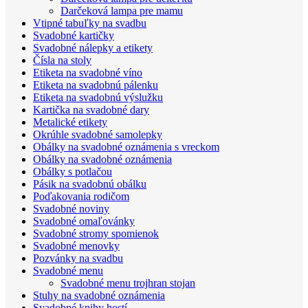
Darčeková lampa pre mamu
Vtipné tabuľky na svadbu
Svadobné kartičky
Svadobné nálepky a etikety
Čísla na stoly
Etiketa na svadobné víno
Etiketa na svadobnú pálenku
Etiketa na svadobnú výslužku
Kartička na svadobné dary
Metalické etikety
Okrúhle svadobné samolepky
Obálky na svadobné oznámenia s vreckom
Obálky na svadobné oznámenia
Obálky s potlačou
Pásik na svadobnú obálku
Poďakovania rodičom
Svadobné noviny
Svadobné omaľovánky
Svadobné stromy spomienok
Svadobné menovky
Pozvánky na svadbu
Svadobné menu
Svadobné menu trojhran stojan
Stuhy na svadobné oznámenia
Svadobné knihy hostí