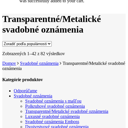
was successfully added to your cart.
Transparentné/Metalické
svadobné oznámenia
Zoradené
Zobrazených 1–42 z 82 výsledkov
podľa
Domov
Svadobné oznámenia
Transparentné/Metalické svadobné
popularity
oznámenia
Kategórie produktov
Odporúčame
Svadobné oznámenia
Svadobné oznámenia s mašľou
Polkruhové svadobné oznámenia
Transparentné/Metalické svadobné oznámenia
Luxusné svadobné oznámenia
Svadobné oznámenia Emboss
Dvojvrstvové svadobné oznámenia