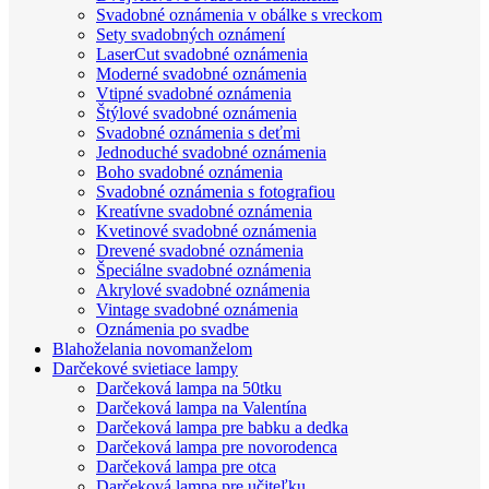
Svadobné oznámenia v obálke s vreckom
Sety svadobných oznámení
LaserCut svadobné oznámenia
Moderné svadobné oznámenia
Vtipné svadobné oznámenia
Štýlové svadobné oznámenia
Svadobné oznámenia s deťmi
Jednoduché svadobné oznámenia
Boho svadobné oznámenia
Svadobné oznámenia s fotografiou
Kreatívne svadobné oznámenia
Kvetinové svadobné oznámenia
Drevené svadobné oznámenia
Špeciálne svadobné oznámenia
Akrylové svadobné oznámenia
Vintage svadobné oznámenia
Oznámenia po svadbe
Blahoželania novomanželom
Darčekové svietiace lampy
Darčeková lampa na 50tku
Darčeková lampa na Valentína
Darčeková lampa pre babku a dedka
Darčeková lampa pre novorodenca
Darčeková lampa pre otca
Darčeková lampa pre učiteľku