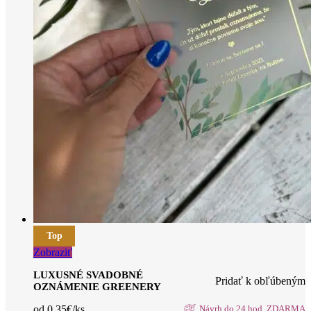
Top
Zobraziť
LUXUSNÉ SVADOBNÉ
Pridať k obľúbeným
OZNÁMENIE GREENERY
od 0.35€/ks
Návrh do 24 hod. ZDARMA