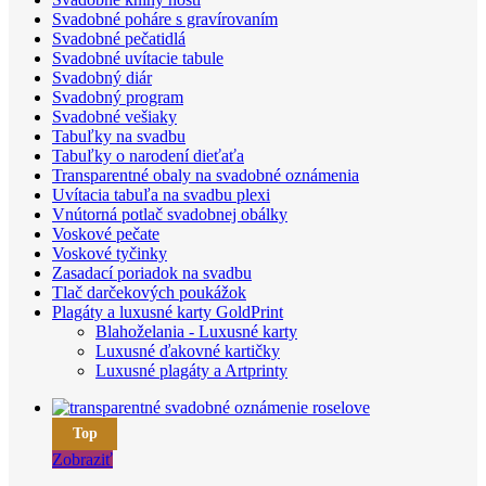
Svadobné poháre s gravírovaním
Svadobné pečatidlá
Svadobné uvítacie tabule
Svadobný diár
Svadobný program
Svadobné vešiaky
Tabuľky na svadbu
Tabuľky o narodení dieťaťa
Transparentné obaly na svadobné oznámenia
Uvítacia tabuľa na svadbu plexi
Vnútorná potlač svadobnej obálky
Voskové pečate
Voskové tyčinky
Zasadací poriadok na svadbu
Tlač darčekových poukážok
Plagáty a luxusné karty GoldPrint
Blahoželania - Luxusné karty
Luxusné ďakovné kartičky
Luxusné plagáty a Artprinty
Top
Zobraziť