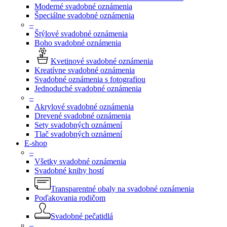
Moderné svadobné oznámenia
Špeciálne svadobné oznámenia
–
Štýlové svadobné oznámenia
Boho svadobné oznámenia
Kvetinové svadobné oznámenia
Kreatívne svadobné oznámenia
Svadobné oznámenia s fotografiou
Jednoduché svadobné oznámenia
–
Akrylové svadobné oznámenia
Drevené svadobné oznámenia
Sety svadobných oznámení
Tlač svadobných oznámení
E-shop
–
Všetky svadobné oznámenia
Svadobné knihy hostí
Transparentné obaly na svadobné oznámenia
Poďakovania rodičom
Svadobné pečatidlá
–