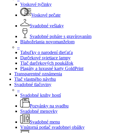
Voskové tyčinky
Voskové pečate
Svadobné vešiaky
Svadobné poháre s gravírovaním
Blahoželania novomanželom
–
Tabuľky o narodení dieťaťa
Darčekové svietiace lampy
Tlač darčekových poukážok
Plagáty a luxusné karty GoldPrint
Transparentné oznámenia
Tlač vlastného návrhu
Svadobné tlačoviny
–
Svadobné knihy hostí
Pozvánky na svadbu
Svadobné menovky
Svadobné menu
Vnútorná potlač svadobnej obálky