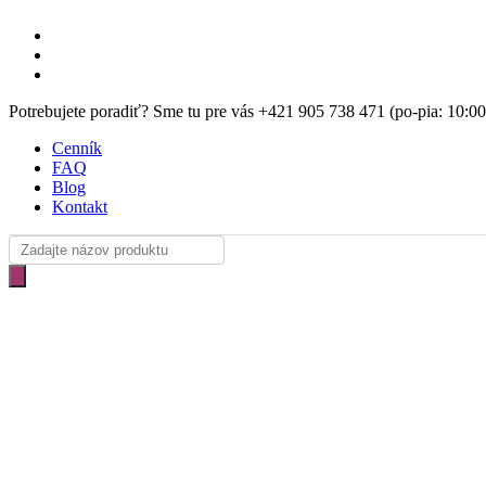
Skip
facebook
to
instagram
main
email
content
Potrebujete poradiť? Sme tu pre vás +421 905 738 471 (po-pia: 10:0
Cenník
FAQ
Blog
Kontakt
Products
search