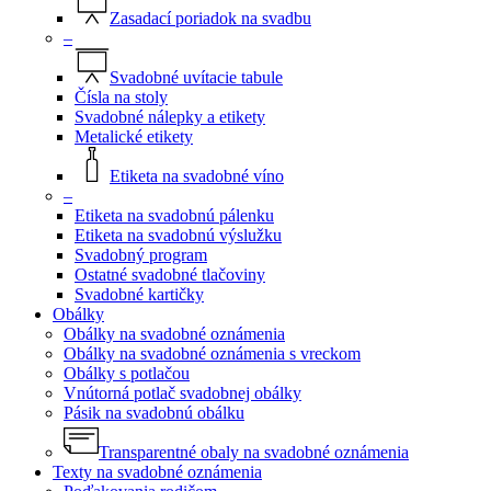
Zasadací poriadok na svadbu
–
Svadobné uvítacie tabule
Čísla na stoly
Svadobné nálepky a etikety
Metalické etikety
Etiketa na svadobné víno
–
Etiketa na svadobnú pálenku
Etiketa na svadobnú výslužku
Svadobný program
Ostatné svadobné tlačoviny
Svadobné kartičky
Obálky
Obálky na svadobné oznámenia
Obálky na svadobné oznámenia s vreckom
Obálky s potlačou
Vnútorná potlač svadobnej obálky
Pásik na svadobnú obálku
Transparentné obaly na svadobné oznámenia
Texty na svadobné oznámenia