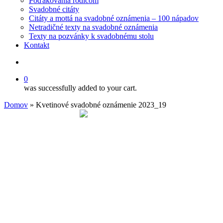
Poďakovania rodičom
Svadobné citáty
Citáty a mottá na svadobné oznámenia – 100 nápadov
Netradičné texty na svadobné oznámenia
Texty na pozvánky k svadobnému stolu
Kontakt
search
0
was successfully added to your cart.
Domov
»
Kvetinové svadobné oznámenie 2023_19