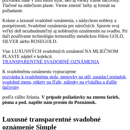
pozvánku máte v tom istom štýle, ako aj všetky ďalšie tlačoviny.
Tlačené na mliečnom plaste. Vieme zmeniť farby aj formát na
požiadanie.
Krásne a luxusné svadobné oznámenia, s nádychom noblesy a
pompéznosti. Svadobné oznámenia pre náročných. Spravte svoj
veľký deň nezabudnuteľný aj noblesným oznámením na svadbu. Pri
tlači používame technológiu termoražby metalickou fóliou GOLD,
SILVER alebo ROSEGOLD.
Viac LUXUSNÝCH svadobných oznámení NA MLIEČNOM
PLASTE nájdeš v kolekcii
TRANSPARENTNÉ SVADOBNÉ OZNÁMENIA
K svadobnému oznámeniu vypracujeme
pozvánku k svadobnému stolu, menovky na stôl, zasadací poriadok,
svadobné menu, etikety na fľaše, nálepky na výslužku a ďalšie
tlačoviny
podľa vášho želania.
V prípade požiadavky na zmenu farieb,
písma a pod. napíšte nám prosím do Poznámok.
Luxusné transparentné svadobné
oznámenie Simple