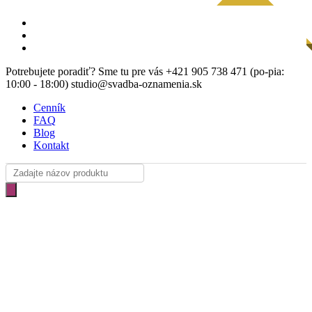
Skip
Clo
NÁVRH ZDARMA
facebook
to
Me
instagram
main
email
content
Potrebujete poradiť? Sme tu pre vás +421 905 738 471 (po-pia:
10:00 - 18:00) studio@svadba-oznamenia.sk
Cenník
FAQ
Blog
Kontakt
Products
search