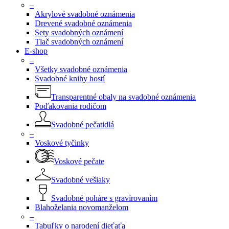
–
Akrylové svadobné oznámenia
Drevené svadobné oznámenia
Sety svadobných oznámení
Tlač svadobných oznámení
E-shop
–
Všetky svadobné oznámenia
Svadobné knihy hostí
Transparentné obaly na svadobné oznámenia
Poďakovania rodičom
Svadobné pečatidlá
–
Voskové tyčinky
Voskové pečate
Svadobné vešiaky
Svadobné poháre s gravírovaním
Blahoželania novomanželom
–
Tabuľky o narodení dieťaťa