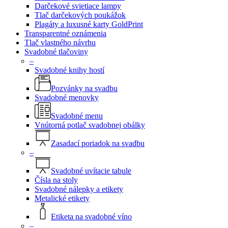
Darčekové svietiace lampy
Tlač darčekových poukážok
Plagáty a luxusné karty GoldPrint
Transparentné oznámenia
Tlač vlastného návrhu
Svadobné tlačoviny
–
Svadobné knihy hostí
Pozvánky na svadbu
Svadobné menovky
Svadobné menu
Vnútorná potlač svadobnej obálky
Zasadací poriadok na svadbu
–
Svadobné uvítacie tabule
Čísla na stoly
Svadobné nálepky a etikety
Metalické etikety
Etiketa na svadobné víno
–