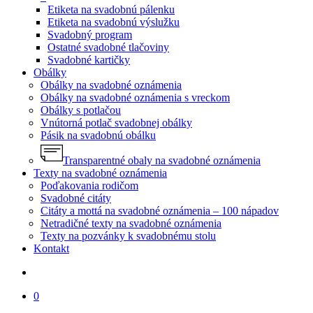
Etiketa na svadobnú pálenku
Etiketa na svadobnú výslužku
Svadobný program
Ostatné svadobné tlačoviny
Svadobné kartičky
Obálky
Obálky na svadobné oznámenia
Obálky na svadobné oznámenia s vreckom
Obálky s potlačou
Vnútorná potlač svadobnej obálky
Pásik na svadobnú obálku
Transparentné obaly na svadobné oznámenia
Texty na svadobné oznámenia
Poďakovania rodičom
Svadobné citáty
Citáty a mottá na svadobné oznámenia – 100 nápadov
Netradičné texty na svadobné oznámenia
Texty na pozvánky k svadobnému stolu
Kontakt
search
0