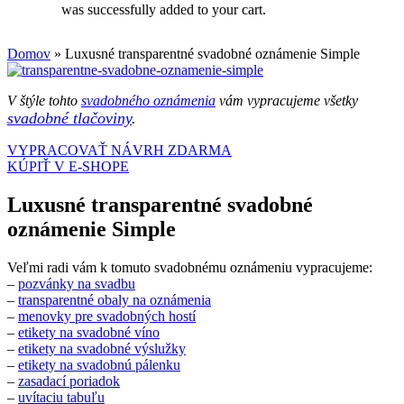
was successfully added to your cart.
Domov
»
Luxusné transparentné svadobné oznámenie Simple
V štýle tohto
svadobného oznámenia
vám vypracujeme všetky
svadobné tlačoviny
.
VYPRACOVAŤ NÁVRH ZDARMA
KÚPIŤ V E-SHOPE
Luxusné transparentné svadobné
oznámenie Simple
Veľmi radi vám k tomuto svadobnému oznámeniu vypracujeme:
–
pozvánky na svadbu
–
transparentné obaly na oznámenia
–
menovky pre svadobných hostí
–
etikety na svadobné víno
–
etikety na svadobné výslužky
–
etikety na svadobnú pálenku
–
zasadací poriadok
–
uvítaciu tabuľu