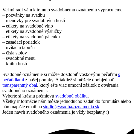
Veľmi radi vám k tomuto svadobnému oznámeniu vypracujeme:
– pozvánky na svadbu
– menovky pre svadobných hostí
– etikety na svadobné víno
– etikety na svadobné výslužky
– etikety na svadobnú pálenku
– zasadací poriadok
– uvítaciu tabuľu
– čísla stolov
– svadobné menu
– knihu hostí
Svadobné oznámenie si môžte dozdobiť voskovými pečaťmi
s
pečatidlami
z našej ponuky. A taktiež si môžete doobjednať
transparentný obal
, ktorý ešte viac umocní zážitok z otvárania
svadobného oznámenia.
Vyberte si krásnu prémiovú
svadobnú obálku
.
Všetky informácie nám môžte jednoducho zadať do formulára alebo
nám napíšte email na
studio@svadba-oznamenia.sk
Jeden návrh svadobného oznámenia je vždy bezplatný :)