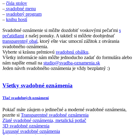
–
čísla stolov
–
svadobné menu
–
svadobný program
–
knihu hostí
Svadobné oznámenie si môžte dozdobiť voskovými pečaťmi
s
pečatidlami
z našej ponuky. A taktiež si môžete doobjednať
transparentný obal
, ktorý ešte viac umocní zážitok z otvárania
svadobného oznámenia.
Vyberte si krásnu prémiovú
svadobnú obálku
.
Všetky informácie nám môžte jednoducho zadať do formulára alebo
nám napíšte email na
studio@svadba-oznamenia.sk
Jeden návrh svadobného oznámenia je vždy bezplatný :)
Všetky svadobné oznámenia
Tlač svadobných oznámení
Pokiaľ máte záujem o jedinečné a moderné svadobné oznámenia,
pozrite si
Transparentné svadobné oznámenia
Zlaté svadobné oznámenia, metalická potlač
3D svadobné oznámenia
Luxusné svadobné oznámenia