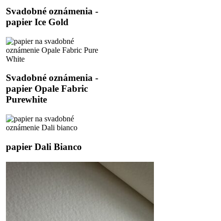
Svadobné
Svadobné oznámenia -
oznámenia
papier Ice Gold
-
papier
Ice
Gold
Svadobné
Svadobné oznámenia -
oznámenia
papier Opale Fabric
-
Purewhite
papier
Opale
Fabric
Purewhite
papier
papier Dali Bianco
Dali
Bianco