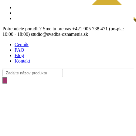
Skip
facebook
NÁVRH ZDARMA
to
instagram
main
email
content
Potrebujete poradiť? Sme tu pre vás +421 905 738 471 (po-pia:
10:00 - 18:00) studio@svadba-oznamenia.sk
Cenník
FAQ
Blog
Kontakt
Products
search