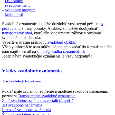
–
čísla stolov
–
svadobné menu
–
svadobný program
–
knihu hostí
Svadobné oznámenie si môžte dozdobiť voskovými pečaťmi
s
pečatidlami
z našej ponuky. A taktiež si môžete doobjednať
transparentný obal
, ktorý ešte viac umocní zážitok z otvárania
svadobného oznámenia.
Vyberte si krásnu prémiovú
svadobnú obálku
.
Všetky informácie nám môžte jednoducho zadať do formulára alebo
nám napíšte email na
studio@svadba-oznamenia.sk
Jeden návrh svadobného oznámenia je vždy bezplatný :)
Všetky svadobné oznámenia
Tlač svadobných oznámení
Pokiaľ máte záujem o jedinečné a moderné svadobné oznámenia,
pozrite si
Transparentné svadobné oznámenia
Zlaté svadobné oznámenia, metalická potlač
3D svadobné oznámenia
Luxusné svadobné oznámenia
Štýlové svadobné oznámenia