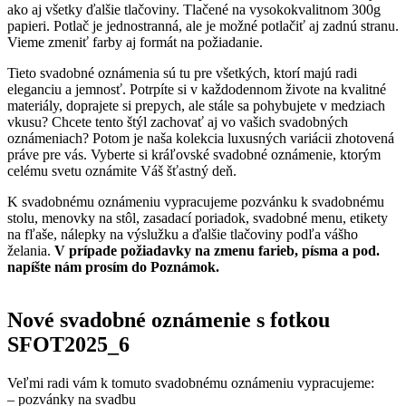
ako aj všetky ďalšie tlačoviny. Tlačené na vysokokvalitnom 300g
papieri. Potlač je jednostranná, ale je možné potlačiť aj zadnú stranu.
Vieme zmeniť farby aj formát na požiadanie.
Tieto svadobné oznámenia sú tu pre všetkých, ktorí majú radi
eleganciu a jemnosť. Potrpíte si v každodennom živote na kvalitné
materiály, doprajete si prepych, ale stále sa pohybujete v medziach
vkusu? Chcete tento štýl zachovať aj vo vašich svadobných
oznámeniach? Potom je naša kolekcia luxusných variácii zhotovená
práve pre vás. Vyberte si kráľovské svadobné oznámenie, ktorým
celému svetu oznámite Váš šťastný deň.
K svadobnému oznámeniu vypracujeme pozvánku k svadobnému
stolu, menovky na stôl, zasadací poriadok, svadobné menu, etikety
na fľaše, nálepky na výslužku a ďalšie tlačoviny podľa vášho
želania.
V prípade požiadavky na zmenu farieb, písma a pod.
napíšte nám prosím do Poznámok.
Nové svadobné oznámenie s fotkou
SFOT2025_6
Veľmi radi vám k tomuto svadobnému oznámeniu vypracujeme:
– pozvánky na svadbu