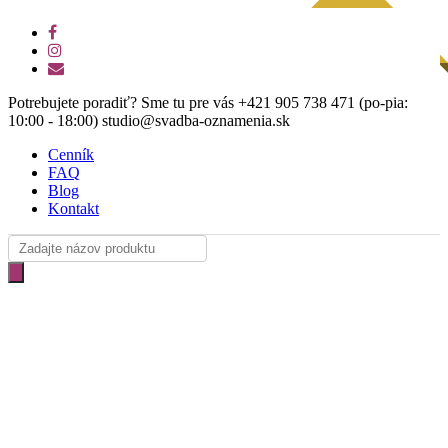
Skip
NÁVRH ZDARMA
facebook
to
instagram
main
email
content
Potrebujete poradiť? Sme tu pre vás +421 905 738 471 (po-pia:
10:00 - 18:00) studio@svadba-oznamenia.sk
Cenník
FAQ
Blog
Kontakt
Products
search