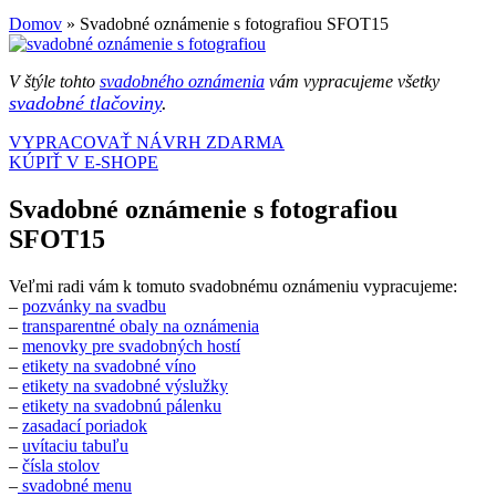
Domov
»
Svadobné oznámenie s fotografiou SFOT15
V štýle tohto
svadobného oznámenia
vám vypracujeme všetky
svadobné tlačoviny
.
VYPRACOVAŤ NÁVRH ZDARMA
KÚPIŤ V E-SHOPE
Svadobné oznámenie s fotografiou
SFOT15
Veľmi radi vám k tomuto svadobnému oznámeniu vypracujeme:
–
pozvánky na svadbu
–
transparentné obaly na oznámenia
–
menovky pre svadobných hostí
–
etikety na svadobné víno
–
etikety na svadobné výslužky
–
etikety na svadobnú pálenku
–
zasadací poriadok
–
uvítaciu tabuľu
–
čísla stolov
–
svadobné menu