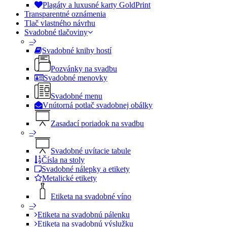
Plagáty a luxusné karty GoldPrint
Transparentné oznámenia
Tlač vlastného návrhu
Svadobné tlačoviny
–
Svadobné knihy hostí
Pozvánky na svadbu
Svadobné menovky
Svadobné menu
Vnútorná potlač svadobnej obálky
Zasadací poriadok na svadbu
–
Svadobné uvítacie tabule
Čísla na stoly
Svadobné nálepky a etikety
Metalické etikety
Etiketa na svadobné víno
–
Etiketa na svadobnú pálenku
Etiketa na svadobnú výslužku