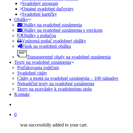
Svadobný program
Ostatné svadobné tlačoviny
Svadobné kartičky
Obálky
Obálky na svadobné oznámenia
Obálky na svadobné oznámenia s vreckom
Obálky s potlačou
Vnútorná potlač svadobnej obálky
Pásik na svadobnú obálku
Transparentné obaly na svadobné oznámenia
Texty na svadobné oznámenia
Poďakovania rodičom
Svadobné citáty
Citáty a mottá na svadobné oznámenia – 100 nápadov
Netradičné texty na svadobné oznámenia
Texty na pozvánky k svadobnému stolu
Kontakt
search
0
was successfully added to your cart.