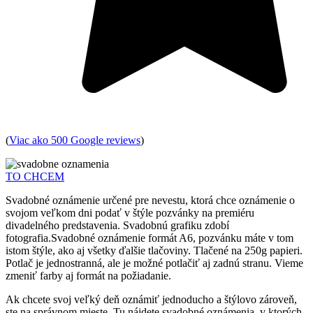
(
Viac ako 500 Google reviews
)
TO CHCEM
Svadobné oznámenie určené pre nevestu, ktorá chce oznámenie o
svojom veľkom dni podať v štýle pozvánky na premiéru
divadelného predstavenia. Svadobnú grafiku zdobí
fotografia.Svadobné oznámenie formát A6, pozvánku máte v tom
istom štýle, ako aj všetky ďalšie tlačoviny. Tlačené na 250g papieri.
Potlač je jednostranná, ale je možné potlačiť aj zadnú stranu. Vieme
zmeniť farby aj formát na požiadanie.
Ak chcete svoj veľký deň oznámiť jednoducho a štýlovo zároveň,
ste na správnom mieste. Tu nájdete svadobné oznámenia, v ktorých