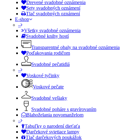
Drevené svadobné oznámenia
Sety svadobných oznámení
Tlač svadobných oznámení
E-shop
–
Všetky svadobné oznámenia
Svadobné knihy hostí
Transparentné obaly na svadobné oznámenia
Poďakovania rodičom
Svadobné pečatidlá
–
Voskové tyčinky
Voskové pečate
Svadobné vešiaky
Svadobné poháre s gravírovaním
Blahoželania novomanželom
–
Tabuľky o narodení dieťaťa
Darčekové svietiace lampy
Tlač darčekových poukážok