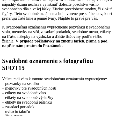
nápaditý dizajn necháva vyniknúť dôležité posolstvo vášho
svadobného dňa a vašej lásky. Žiadne prezdobené motívy, či zložité
figúry. Tieto svadobné oznámenia boli tvorené pre snúbencov, ktorí
preferujú čisté línie a jemné tvary. Nájdite to pravé pre vás.
K svadobnému oznámeniu vypracujeme pozvánku k svadobnému
stolu, menovky na stôl, zasadací poriadok, svadobné menu, etikety
na fľaše, nálepky na výslužku a ďalšie tlačoviny podľa vášho
želania.
V prípade požiadavky na zmenu farieb, písma a pod.
napíšte nám prosím do Poznámok.
Svadobné oznámenie s fotografiou
SFOT15
Veľmi radi vám k tomuto svadobnému oznámeniu vypracujeme:
– pozvánky na svadbu
– menovky pre svadobných hostí
– etikety na svadobné víno
– etikety na svadobné výslužky
– etikety na svadobnú pálenku
– zasadací poriadok
– uvítaciu tabuľu