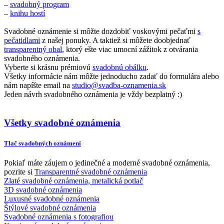
–
svadobný program
–
knihu hostí
Svadobné oznámenie si môžte dozdobiť voskovými pečaťmi
s
pečatidlami
z našej ponuky. A taktiež si môžete doobjednať
transparentný obal
, ktorý ešte viac umocní zážitok z otvárania
svadobného oznámenia.
Vyberte si krásnu prémiovú
svadobnú obálku
.
Všetky informácie nám môžte jednoducho zadať do formulára alebo
nám napíšte email na
studio@svadba-oznamenia.sk
Jeden návrh svadobného oznámenia je vždy bezplatný :)
Všetky svadobné oznámenia
Tlač svadobných oznámení
Pokiaľ máte záujem o jedinečné a moderné svadobné oznámenia,
pozrite si
Transparentné svadobné oznámenia
Zlaté svadobné oznámenia, metalická potlač
3D svadobné oznámenia
Luxusné svadobné oznámenia
Štýlové svadobné oznámenia
Svadobné oznámenia s fotografiou