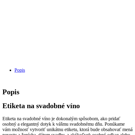
Popis
Popis
Etiketa na svadobné víno
Etiketa na svadobné víno je dokonalým spôsobom, ako pridať
osobný a elegantný dotyk k vášmu svadobnému dňu. Ponúkame
vám možnosť vytvoriť unikátnu etiketu, ktorá bude obsahovať mená
nevesty a ženícha, dátum svadby, a akýkoľvek osobný odkaz alebo