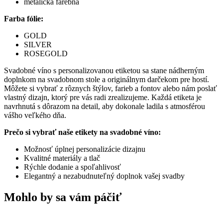
metalická farebná
Farba fólie:
GOLD
SILVER
ROSEGOLD
Svadobné víno s personalizovanou etiketou sa stane nádherným
doplnkom na svadobnom stole a originálnym darčekom pre hostí.
Môžete si vybrať z rôznych štýlov, farieb a fontov alebo nám poslať
vlastný dizajn, ktorý pre vás radi zrealizujeme. Každá etiketa je
navrhnutá s dôrazom na detail, aby dokonale ladila s atmosférou
vášho veľkého dňa.
Prečo si vybrať naše etikety na svadobné víno:
Možnosť úplnej personalizácie dizajnu
Kvalitné materiály a tlač
Rýchle dodanie a spoľahlivosť
Elegantný a nezabudnuteľný doplnok vašej svadby
Mohlo by sa vám páčiť