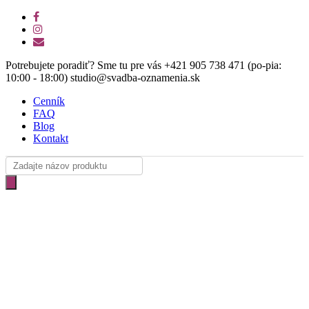
Skip
facebook
to
instagram
main
email
content
Potrebujete poradiť? Sme tu pre vás +421 905 738 471 (po-pia:
10:00 - 18:00) studio@svadba-oznamenia.sk
Cenník
FAQ
Blog
Kontakt
Products
search