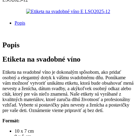
Popis
Popis
Etiketa na svadobné víno
Etiketa na svadobné víno je dokonalým spôsobom, ako pridať
osobný a elegantný dotyk k vášmu svadobnému dňu. Ponúkame
vám možnosť vytvoriť unikátnu etiketu, ktorá bude obsahovať mená
nevesty a ženícha, dátum svadby, a akýkoľvek osobný odkaz alebo
citát, ktorý pre vás niečo znamená. Naše etikety sú vyrábané z
kvalitných materiálov, ktoré zaručia dlhú životnosť a profesionálny
vzhľad. Vyberte si postavičky páru nevesty a ženícha a postavičky
pre vaše deti. Oznámenie vieme pripraviť aj bez detí.
Formát:
10 x 7 cm