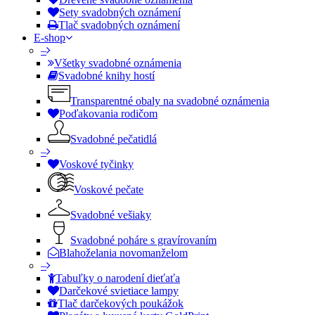
Sety svadobných oznámení
Tlač svadobných oznámení
E-shop
–
Všetky svadobné oznámenia
Svadobné knihy hostí
Transparentné obaly na svadobné oznámenia
Poďakovania rodičom
Svadobné pečatidlá
–
Voskové tyčinky
Voskové pečate
Svadobné vešiaky
Svadobné poháre s gravírovaním
Blahoželania novomanželom
–
Tabuľky o narodení dieťaťa
Darčekové svietiace lampy
Tlač darčekových poukážok