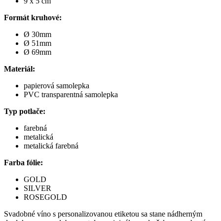
9 x 5 cm
Formát kruhové:
Ø 30mm
Ø 51mm
Ø 69mm
Materiál:
papierová samolepka
PVC transparentná samolepka
Typ potlače:
farebná
metalická
metalická farebná
Farba fólie:
GOLD
SILVER
ROSEGOLD
Svadobné víno s personalizovanou etiketou sa stane nádherným