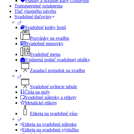
Plagáty a luxusné karty GoldPrint
Transparentné oznámenia
Tlač vlastného návrhu
Svadobné tlačoviny
–
Svadobné knihy hostí
Pozvánky na svadbu
Svadobné menovky
Svadobné menu
Vnútorná potlač svadobnej obálky
Zasadací poriadok na svadbu
–
Svadobné uvítacie tabule
Čísla na stoly
Svadobné nálepky a etikety
Metalické etikety
Etiketa na svadobné víno
–
Etiketa na svadobnú pálenku
Etiketa na svadobnú výslužku