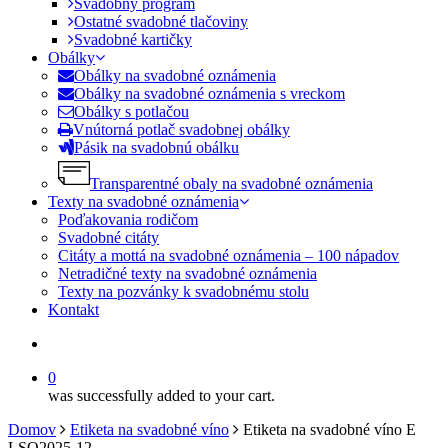
Svadobný program
Ostatné svadobné tlačoviny
Svadobné kartičky
Obálky
Obálky na svadobné oznámenia
Obálky na svadobné oznámenia s vreckom
Obálky s potlačou
Vnútorná potlač svadobnej obálky
Pásik na svadobnú obálku
Transparentné obaly na svadobné oznámenia
Texty na svadobné oznámenia
Poďakovania rodičom
Svadobné citáty
Citáty a mottá na svadobné oznámenia – 100 nápadov
Netradičné texty na svadobné oznámenia
Texty na pozvánky k svadobnému stolu
Kontakt
search
0
was successfully added to your cart.
Domov
Etiketa na svadobné víno
Etiketa na svadobné víno E
LSO2025-12