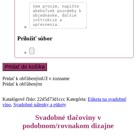
Priložiť súbor
Pridať do košíka
Pridať k obľúbeným
Už v zozname
Pridať k obľúbeným
Katalógové číslo:
22d5d73d1ccc
Kategória:
Etiketa na svadobné
víno
,
Svadobné nálepky a etikety
Svadobné tlačoviny v
podobnom/rovnakom dizajne