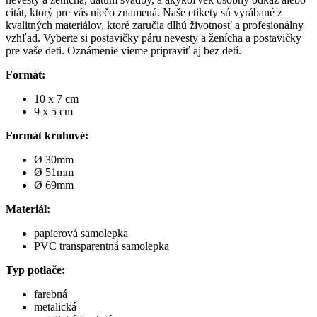
citát, ktorý pre vás niečo znamená. Naše etikety sú vyrábané z
kvalitných materiálov, ktoré zaručia dlhú životnosť a profesionálny
vzhľad. Vyberte si postavičky páru nevesty a ženícha a postavičky
pre vaše deti. Oznámenie vieme pripraviť aj bez detí.
Formát:
10 x 7 cm
9 x 5 cm
Formát kruhové:
Ø 30mm
Ø 51mm
Ø 69mm
Materiál:
papierová samolepka
PVC transparentná samolepka
Typ potlače:
farebná
metalická