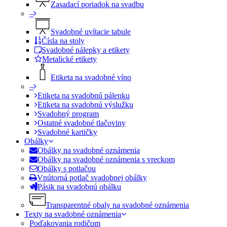
Zasadací poriadok na svadbu
–
Svadobné uvítacie tabule
Čísla na stoly
Svadobné nálepky a etikety
Metalické etikety
Etiketa na svadobné víno
–
Etiketa na svadobnú pálenku
Etiketa na svadobnú výslužku
Svadobný program
Ostatné svadobné tlačoviny
Svadobné kartičky
Obálky
Obálky na svadobné oznámenia
Obálky na svadobné oznámenia s vreckom
Obálky s potlačou
Vnútorná potlač svadobnej obálky
Pásik na svadobnú obálku
Transparentné obaly na svadobné oznámenia
Texty na svadobné oznámenia
Poďakovania rodičom