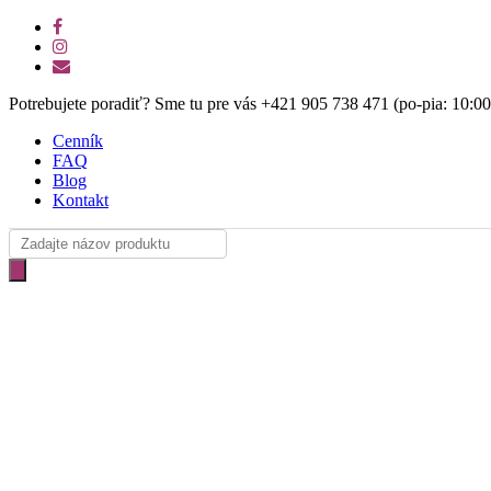
Skip
facebook
to
instagram
main
email
content
Potrebujete poradiť? Sme tu pre vás +421 905 738 471 (po-pia: 10:0
Cenník
FAQ
Blog
Kontakt
Products
search