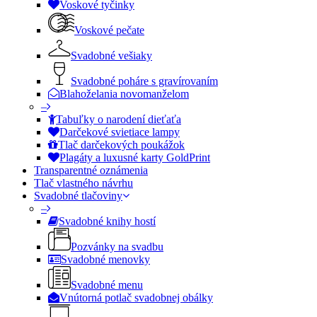
Voskové tyčinky
Voskové pečate
Svadobné vešiaky
Svadobné poháre s gravírovaním
Blahoželania novomanželom
–
Tabuľky o narodení dieťaťa
Darčekové svietiace lampy
Tlač darčekových poukážok
Plagáty a luxusné karty GoldPrint
Transparentné oznámenia
Tlač vlastného návrhu
Svadobné tlačoviny
–
Svadobné knihy hostí
Pozvánky na svadbu
Svadobné menovky
Svadobné menu
Vnútorná potlač svadobnej obálky