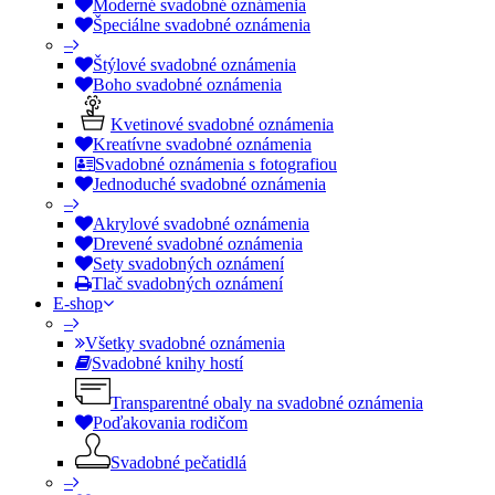
Moderné svadobné oznámenia
Špeciálne svadobné oznámenia
–
Štýlové svadobné oznámenia
Boho svadobné oznámenia
Kvetinové svadobné oznámenia
Kreatívne svadobné oznámenia
Svadobné oznámenia s fotografiou
Jednoduché svadobné oznámenia
–
Akrylové svadobné oznámenia
Drevené svadobné oznámenia
Sety svadobných oznámení
Tlač svadobných oznámení
E-shop
–
Všetky svadobné oznámenia
Svadobné knihy hostí
Transparentné obaly na svadobné oznámenia
Poďakovania rodičom
Svadobné pečatidlá
–