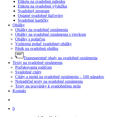
Etiketa na svadobnú pálenku
Etiketa na svadobnú výslužku
Svadobný program
Ostatné svadobné tlačoviny
Svadobné kartičky
Obálky
Obálky na svadobné oznámenia
Obálky na svadobné oznámenia s vreckom
Obálky s potlačou
Vnútorná potlač svadobnej obálky
Pásik na svadobnú obálku
Transparentné obaly na svadobné oznámenia
Texty na svadobné oznámenia
Poďakovania rodičom
Svadobné citáty
Citáty a mottá na svadobné oznámenia – 100 nápadov
Netradičné texty na svadobné oznámenia
Texty na pozvánky k svadobnému stolu
Kontakt
search
0