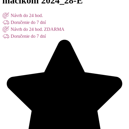
macíkom 2024_28-E
Návrh do 24 hod.
Doručenie do 7 dní
Návrh do 24 hod. ZDARMA
Doručenie do 7 dní