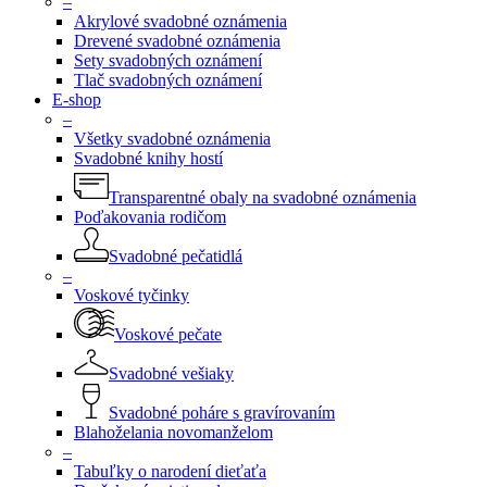
–
Akrylové svadobné oznámenia
Drevené svadobné oznámenia
Sety svadobných oznámení
Tlač svadobných oznámení
E-shop
–
Všetky svadobné oznámenia
Svadobné knihy hostí
Transparentné obaly na svadobné oznámenia
Poďakovania rodičom
Svadobné pečatidlá
–
Voskové tyčinky
Voskové pečate
Svadobné vešiaky
Svadobné poháre s gravírovaním
Blahoželania novomanželom
–
Tabuľky o narodení dieťaťa