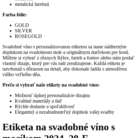
metalická farebná
Farba fólie:
GOLD
SILVER
ROSEGOLD
Svadobné víno s personalizovanou etiketou sa stane nádherným
doplnkom na svadobnom stole a originálnym darčekom pre hostí.
Môžete si vybrať z rôznych štýlov, farieb a fontov alebo nám poslať
vlastný dizajn, ktorý pre vás radi zrealizujeme. Každá etiketa je
navrhnutá s dôrazom na detail, aby dokonale ladila s atmosférou
vášho veľkého dňa.
Prečo si vybrať naše etikety na svadobné víno:
Možnosť úplnej personalizácie dizajnu
Kvalitné materiály a tlač
Rýchle dodanie a spoľahlivosť
Elegantný a nezabudnuteľný doplnok vašej svadby
Etiketa na svadobné víno s