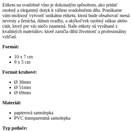
Etiketa na svadobné víno je dokonalým spôsobom, ako pridať
osobný a elegantný dotyk k vášmu svadobnému dňu. Ponúkame
vám možnosť vytvoriť unikátnu etiketu, ktorá bude obsahovať mená
nevesty a ženícha, dátum svadby, a akýkoľvek osobný odkaz alebo
citát, ktorý pre vás niečo znamená. Naše etikety sú vyrábané z
kvalitných materiálov, ktoré zaručia dlhú životnosť a profesionálny
vzhľad.
Formát:
10 x 7 cm
9 x 5 cm
Formát kruhové:
Ø 30mm
Ø 51mm
Ø 69mm
Materiál:
papierová samolepka
PVC transparentná samolepka
Typ potlače: