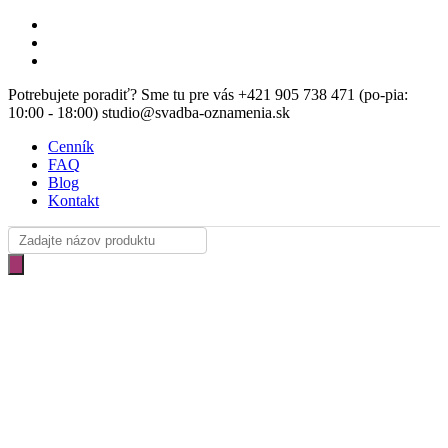
Skip
facebook
Clo
to
instagram
Me
main
email
content
Potrebujete poradiť? Sme tu pre vás +421 905 738 471 (po-pia:
10:00 - 18:00) studio@svadba-oznamenia.sk
Cenník
FAQ
Blog
Kontakt
Products
search