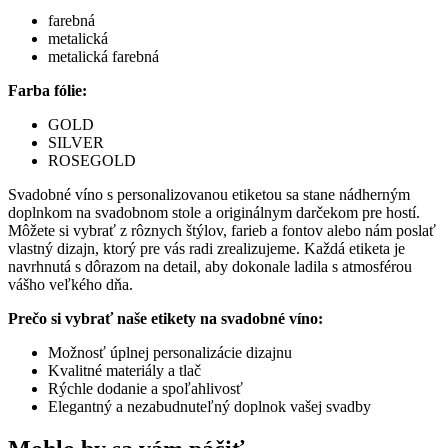
farebná
metalická
metalická farebná
Farba fólie:
GOLD
SILVER
ROSEGOLD
Svadobné víno s personalizovanou etiketou sa stane nádherným
doplnkom na svadobnom stole a originálnym darčekom pre hostí.
Môžete si vybrať z rôznych štýlov, farieb a fontov alebo nám poslať
vlastný dizajn, ktorý pre vás radi zrealizujeme. Každá etiketa je
navrhnutá s dôrazom na detail, aby dokonale ladila s atmosférou
vášho veľkého dňa.
Prečo si vybrať naše etikety na svadobné víno:
Možnosť úplnej personalizácie dizajnu
Kvalitné materiály a tlač
Rýchle dodanie a spoľahlivosť
Elegantný a nezabudnuteľný doplnok vašej svadby