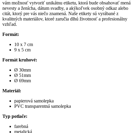
vám možnosť vytvoriť unikátnu etiketu, ktorá bude obsahovať mená
nevesty a ženícha, dátum svadby, a akýkoľvek osobný odkaz alebo
citát, ktorý pre vás niečo znamená. Naše etikety sú vyrábané z
kvalitných materiálov, ktoré zaručia dlhú životnosť a profesionálny
vzhľad.
Formát:
10 x 7 cm
9 x 5 cm
Formát kruhové:
Ø 30mm
Ø 51mm
Ø 69mm
Materiál:
papierová samolepka
PVC transparentná samolepka
Typ potlače:
farebná
metalická