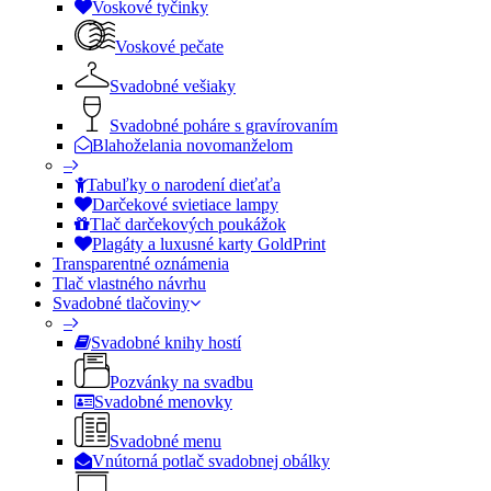
Voskové tyčinky
Voskové pečate
Svadobné vešiaky
Svadobné poháre s gravírovaním
Blahoželania novomanželom
–
Tabuľky o narodení dieťaťa
Darčekové svietiace lampy
Tlač darčekových poukážok
Plagáty a luxusné karty GoldPrint
Transparentné oznámenia
Tlač vlastného návrhu
Svadobné tlačoviny
–
Svadobné knihy hostí
Pozvánky na svadbu
Svadobné menovky
Svadobné menu
Vnútorná potlač svadobnej obálky