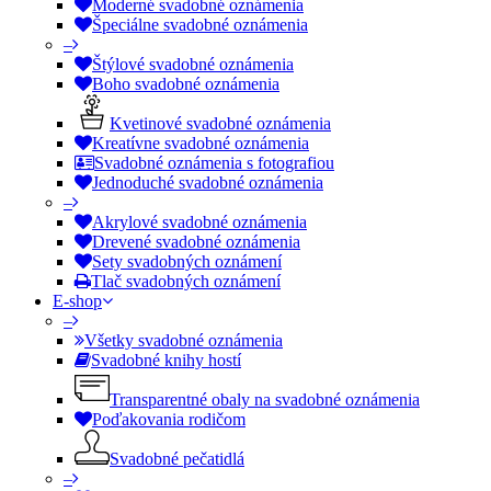
Moderné svadobné oznámenia
Špeciálne svadobné oznámenia
–
Štýlové svadobné oznámenia
Boho svadobné oznámenia
Kvetinové svadobné oznámenia
Kreatívne svadobné oznámenia
Svadobné oznámenia s fotografiou
Jednoduché svadobné oznámenia
–
Akrylové svadobné oznámenia
Drevené svadobné oznámenia
Sety svadobných oznámení
Tlač svadobných oznámení
E-shop
–
Všetky svadobné oznámenia
Svadobné knihy hostí
Transparentné obaly na svadobné oznámenia
Poďakovania rodičom
Svadobné pečatidlá
–