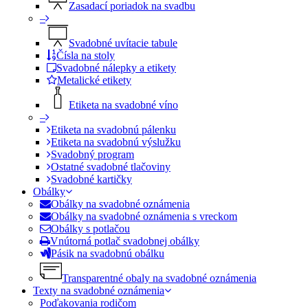
Zasadací poriadok na svadbu
–
Svadobné uvítacie tabule
Čísla na stoly
Svadobné nálepky a etikety
Metalické etikety
Etiketa na svadobné víno
–
Etiketa na svadobnú pálenku
Etiketa na svadobnú výslužku
Svadobný program
Ostatné svadobné tlačoviny
Svadobné kartičky
Obálky
Obálky na svadobné oznámenia
Obálky na svadobné oznámenia s vreckom
Obálky s potlačou
Vnútorná potlač svadobnej obálky
Pásik na svadobnú obálku
Transparentné obaly na svadobné oznámenia
Texty na svadobné oznámenia
Poďakovania rodičom