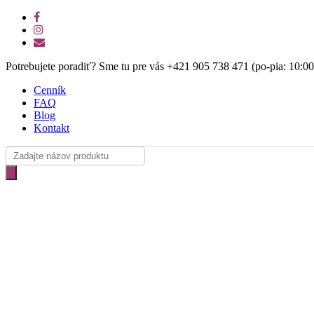
Skip
facebook
to
instagram
main
email
content
Potrebujete poradiť? Sme tu pre vás +421 905 738 471 (po-pia: 10:0
Cenník
FAQ
Blog
Kontakt
Products
search