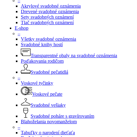
–
Akrylové svadobné oznámenia
Drevené svadobné oznámenia
Sety svadobných oznámení
Tlač svadobných oznámení
E-shop
–
Všetky svadobné oznámenia
Svadobné knihy hostí
Transparentné obaly na svadobné oznámenia
Poďakovania rodičom
Svadobné pečatidlá
–
Voskové tyčinky
Voskové pečate
Svadobné vešiaky
Svadobné poháre s gravírovaním
Blahoželania novomanželom
–
Tabuľky o narodení dieťaťa