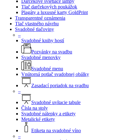
Darčekové svietiace lampy
Tlač darčekových poukážok
Plagáty a luxusné karty GoldPrint
Transparentné oznámenia
Tlač vlastného návrhu
Svadobné tlačoviny
–
Svadobné knihy hostí
Pozvánky na svadbu
Svadobné menovky
Svadobné menu
Vnútorná potlač svadobnej obálky
Zasadací poriadok na svadbu
–
Svadobné uvítacie tabule
Čísla na stoly
Svadobné nálepky a etikety
Metalické etikety
Etiketa na svadobné víno
–