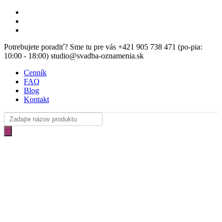
Skip
facebook
to
instagram
main
email
content
Potrebujete poradiť? Sme tu pre vás +421 905 738 471 (po-pia:
10:00 - 18:00) studio@svadba-oznamenia.sk
Cenník
FAQ
Blog
Kontakt
Products
search