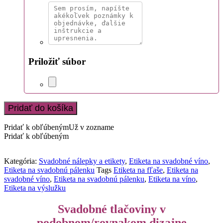
Priložiť súbor
Pridať do košíka
Pridať k obľúbeným
Už v zozname
Pridať k obľúbeným
Kategória:
Svadobné nálepky a etikety
,
Etiketa na svadobné víno
,
Etiketa na svadobnú pálenku
Tags
Etiketa na fľaše
,
Etiketa na
svadobné víno
,
Etiketa na svadobnú pálenku
,
Etiketa na víno
,
Etiketa na výslužku
Svadobné tlačoviny v
podobnom/rovnakom dizajne