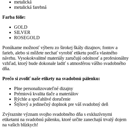
metalická
metalická farebná
Farba fólie:
GOLD
SILVER
ROSEGOLD
Ponúkame možnosť výberu zo širokej škály dizajnov, fontov a
farieb, alebo si môžete nechať vyrobiť etiketu podľa vlastného
návrhu. Vysokokvalitné materiály zaručujú odolnosť a profesionálny
vzhľad, ktorý bude dokonale ladiť s atmosférou vášho svadobného
dňa.
Prečo si zvoliť naše etikety na svadobnú pálenku:
Plne personalizovateľné dizajny
Prémiová kvalita tlače a materiálov
Rýchle a spoľahlivé doručenie
Štýlový a jedinečný doplnok pre váš svadobný deň
Zvýraznite význam svojho svadobného dňa s exkluzívnymi
etiketami na svadobnú pálenku, ktoré určite zanechajú trvalý dojem
na vašich blízkych!