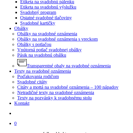
Etiketa na svadobnú pálenku
Etiketa na svadobnú výslužku
Svadobný program
Ostatné svadobné tlačoviny
Svadobné kartičky
Obálky
Obálky na svadobné oznámenia
Obálky na svadobné oznámenia s vreckom
Obálky s potlačou
Vnútorná potlač svadobnej obálky
Pásik na svadobnú obálku
Transparentné obaly na svadobné oznámenia
Texty na svadobné oznámenia
Poďakovania rodičom
Svadobné citáty
Citáty a mottá na svadobné oznámenia – 100 nápadov
Netradičné texty na svadobné oznámenia
Texty na pozvánky k svadobnému stolu
Kontakt
search
0