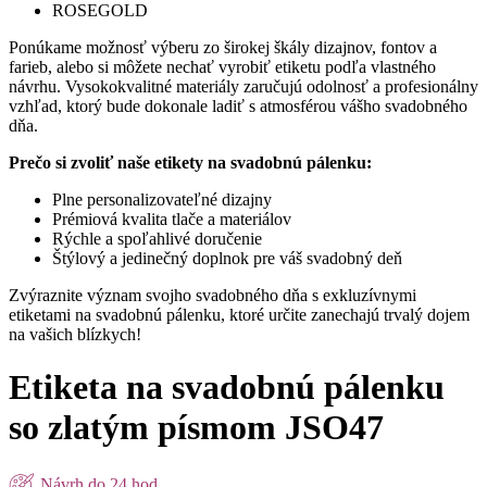
ROSEGOLD
Ponúkame možnosť výberu zo širokej škály dizajnov, fontov a
farieb, alebo si môžete nechať vyrobiť etiketu podľa vlastného
návrhu. Vysokokvalitné materiály zaručujú odolnosť a profesionálny
vzhľad, ktorý bude dokonale ladiť s atmosférou vášho svadobného
dňa.
Prečo si zvoliť naše etikety na svadobnú pálenku:
Plne personalizovateľné dizajny
Prémiová kvalita tlače a materiálov
Rýchle a spoľahlivé doručenie
Štýlový a jedinečný doplnok pre váš svadobný deň
Zvýraznite význam svojho svadobného dňa s exkluzívnymi
etiketami na svadobnú pálenku, ktoré určite zanechajú trvalý dojem
na vašich blízkych!
Etiketa na svadobnú pálenku
so zlatým písmom JSO47
Návrh do 24 hod.