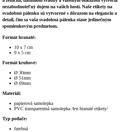
a ženícha, dátumom svadby a vlastným odkazom vytvoria
nezabudnuteľný dojem na vašich hostí. Naše etikety na
svadobnú pálenku sú vytvorené s dôrazom na eleganciu a
detail, čím sa vaša svadobná pálenka stane jedinečným
spomienkovým predmetom.
Formát hranaté:
10 x 7 cm
9 x 5 cm
Formát kruhové:
Ø 30mm
Ø 51mm
Ø 69mm
Materiál:
papierová samolepka
PVC transparentná samolepka /len hranaté etikety/
Typ potlače:
farebná