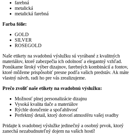
farebná
metalická
metalická farebná
Farba fólie:
GOLD
SILVER
ROSEGOLD
Naše etikety na svadobnú výslužku sú vyrábané z kvalitných
materiálov, ktoré zabezpečia ich odolnosť a elegantný vzhľad.
Ponúkame široký výber dizajnov, farebných kombinácií a fontov,
ktoré môžeme prispôsobiť presne podľa vašich predstáv. Ak máte
vlastný návrh, radi ho pre vás zrealizujeme.
Prečo zvoliť naše etikety na svadobnú výslužku:
Možnosť plnej personalizácie dizajnu
Vysoká kvalita tlače a materiálov
Rýchle doručenie a spoľahlivosť
Perfektný detail, ktorý dotvorí atmosféru vašej svadby
Pridajte k svadobnej výslužke jedinečný a osobný prvok, ktorý
zanechá nezabudnuteľný dojem na vašich hostí!