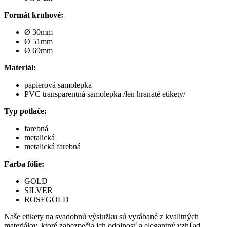
Formát kruhové:
Ø 30mm
Ø 51mm
Ø 69mm
Materiál:
papierová samolepka
PVC transparentná samolepka /len hranaté etikety/
Typ potlače:
farebná
metalická
metalická farebná
Farba fólie:
GOLD
SILVER
ROSEGOLD
Naše etikety na svadobnú výslužku sú vyrábané z kvalitných
materiálov, ktoré zabezpečia ich odolnosť a elegantný vzhľad.