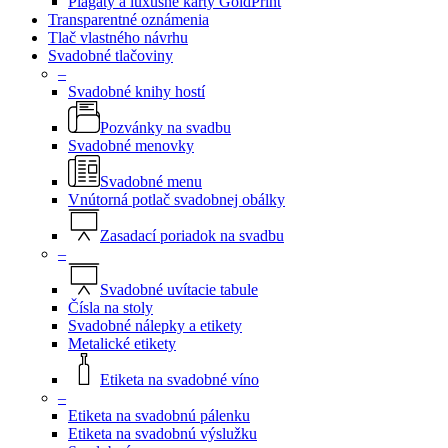
Plagáty a luxusné karty GoldPrint
Transparentné oznámenia
Tlač vlastného návrhu
Svadobné tlačoviny
–
Svadobné knihy hostí
Pozvánky na svadbu
Svadobné menovky
Svadobné menu
Vnútorná potlač svadobnej obálky
Zasadací poriadok na svadbu
–
Svadobné uvítacie tabule
Čísla na stoly
Svadobné nálepky a etikety
Metalické etikety
Etiketa na svadobné víno
–
Etiketa na svadobnú pálenku
Etiketa na svadobnú výslužku