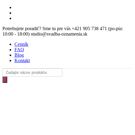
Skip
facebook
to
instagram
main
email
content
Potrebujete poradiť? Sme tu pre vás +421 905 738 471 (po-pia:
10:00 - 18:00) studio@svadba-oznamenia.sk
Cenník
FAQ
Blog
Kontakt
Products
search