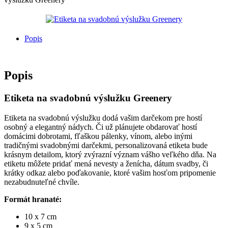
Popis
Popis
Etiketa na svadobnú výslužku Greenery
Etiketa na svadobnú výslužku dodá vašim darčekom pre hostí
osobný a elegantný nádych. Či už plánujete obdarovať hostí
domácimi dobrotami, fľaškou pálenky, vínom, alebo inými
tradičnými svadobnými darčekmi, personalizovaná etiketa bude
krásnym detailom, ktorý zvýrazní význam vášho veľkého dňa. Na
etiketu môžete pridať mená nevesty a ženícha, dátum svadby, či
krátky odkaz alebo poďakovanie, ktoré vašim hosťom pripomenie
nezabudnuteľné chvíle.
Formát hranaté:
10 x 7 cm
9 x 5 cm