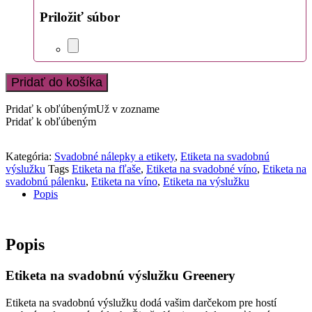
Priložiť súbor
Pridať do košíka
Pridať k obľúbeným
Už v zozname
Pridať k obľúbeným
Kategória:
Svadobné nálepky a etikety
,
Etiketa na svadobnú
výslužku
Tags
Etiketa na fľaše
,
Etiketa na svadobné víno
,
Etiketa na
svadobnú pálenku
,
Etiketa na víno
,
Etiketa na výslužku
Popis
Popis
Etiketa na svadobnú výslužku Greenery
Etiketa na svadobnú výslužku dodá vašim darčekom pre hostí