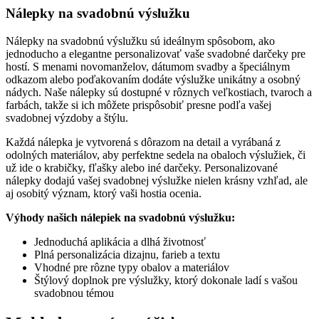
Nálepky na svadobnú výslužku
Nálepky na svadobnú výslužku sú ideálnym spôsobom, ako
jednoducho a elegantne personalizovať vaše svadobné darčeky pre
hostí. S menami novomanželov, dátumom svadby a špeciálnym
odkazom alebo poďakovaním dodáte výslužke unikátny a osobný
nádych. Naše nálepky sú dostupné v rôznych veľkostiach, tvaroch a
farbách, takže si ich môžete prispôsobiť presne podľa vašej
svadobnej výzdoby a štýlu.
Každá nálepka je vytvorená s dôrazom na detail a vyrábaná z
odolných materiálov, aby perfektne sedela na obaloch výslužiek, či
už ide o krabičky, fľašky alebo iné darčeky. Personalizované
nálepky dodajú vašej svadobnej výslužke nielen krásny vzhľad, ale
aj osobitý význam, ktorý vaši hostia ocenia.
Výhody našich nálepiek na svadobnú výslužku:
Jednoduchá aplikácia a dlhá životnosť
Plná personalizácia dizajnu, farieb a textu
Vhodné pre rôzne typy obalov a materiálov
Štýlový doplnok pre výslužky, ktorý dokonale ladí s vašou
svadobnou témou