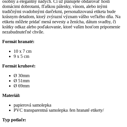
osobný a elegantný nádych. Či už plánujete obdarovať hostí
domácimi dobrotami, fľaškou pálenky, vínom, alebo inými
tradičnými svadobnými darčekmi, personalizovaná etiketa bude
krásnym detailom, ktorý zvýrazní význam vášho veľkého dňa. Na
etiketu môžete pridať mená nevesty a ženícha, dátum svadby, či
krátky odkaz alebo poďakovanie, ktoré vašim hosťom pripomenie
nezabudnuteľné chvíle.
Formát hranaté:
10 x 7 cm
9 x 5 cm
Formát kruhové:
Ø 30mm
Ø 51mm
Ø 69mm
Materiál:
papierová samolepka
PVC transparentná samolepka /len hranaté etikety/
Typ potlače: