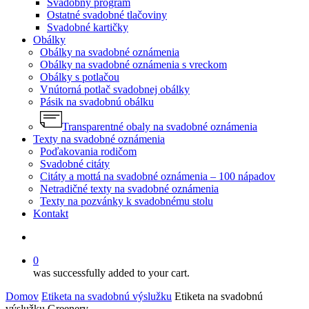
Svadobný program
Ostatné svadobné tlačoviny
Svadobné kartičky
Obálky
Obálky na svadobné oznámenia
Obálky na svadobné oznámenia s vreckom
Obálky s potlačou
Vnútorná potlač svadobnej obálky
Pásik na svadobnú obálku
Transparentné obaly na svadobné oznámenia
Texty na svadobné oznámenia
Poďakovania rodičom
Svadobné citáty
Citáty a mottá na svadobné oznámenia – 100 nápadov
Netradičné texty na svadobné oznámenia
Texty na pozvánky k svadobnému stolu
Kontakt
search
0
was successfully added to your cart.
Domov
Etiketa na svadobnú výslužku
Etiketa na svadobnú
výslužku Greenery