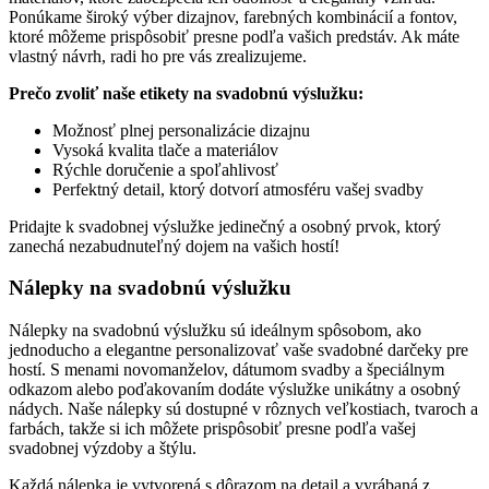
Ponúkame široký výber dizajnov, farebných kombinácií a fontov,
ktoré môžeme prispôsobiť presne podľa vašich predstáv. Ak máte
vlastný návrh, radi ho pre vás zrealizujeme.
Prečo zvoliť naše etikety na svadobnú výslužku:
Možnosť plnej personalizácie dizajnu
Vysoká kvalita tlače a materiálov
Rýchle doručenie a spoľahlivosť
Perfektný detail, ktorý dotvorí atmosféru vašej svadby
Pridajte k svadobnej výslužke jedinečný a osobný prvok, ktorý
zanechá nezabudnuteľný dojem na vašich hostí!
Nálepky na svadobnú výslužku
Nálepky na svadobnú výslužku sú ideálnym spôsobom, ako
jednoducho a elegantne personalizovať vaše svadobné darčeky pre
hostí. S menami novomanželov, dátumom svadby a špeciálnym
odkazom alebo poďakovaním dodáte výslužke unikátny a osobný
nádych. Naše nálepky sú dostupné v rôznych veľkostiach, tvaroch a
farbách, takže si ich môžete prispôsobiť presne podľa vašej
svadobnej výzdoby a štýlu.
Každá nálepka je vytvorená s dôrazom na detail a vyrábaná z