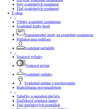
Sety svadobných oznámení
Tlač svadobných oznámení
E-shop
–
Všetky svadobné oznámenia
Svadobné knihy hostí
Transparentné obaly na svadobné oznámenia
Poďakovania rodičom
Svadobné pečatidlá
–
Voskové tyčinky
Voskové pečate
Svadobné vešiaky
Svadobné poháre s gravírovaním
Blahoželania novomanželom
–
Tabuľky o narodení dieťaťa
Darčekové svietiace lampy
Tlač darčekových poukážok