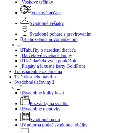
Voskové tyčinky
Voskové pečate
Svadobné vešiaky
Svadobné poháre s gravírovaním
Blahoželania novomanželom
–
Tabuľky o narodení dieťaťa
Darčekové svietiace lampy
Tlač darčekových poukážok
Plagáty a luxusné karty GoldPrint
Transparentné oznámenia
Tlač vlastného návrhu
Svadobné tlačoviny
–
Svadobné knihy hostí
Pozvánky na svadbu
Svadobné menovky
Svadobné menu
Vnútorná potlač svadobnej obálky