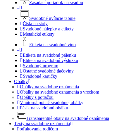
Zasadací poriadok na svadbu
–
Svadobné uvítacie tabule
Čísla na stoly
Svadobné nálepky a etikety
Metalické etikety
Etiketa na svadobné víno
–
Etiketa na svadobnú pálenku
Etiketa na svadobnú výslužku
Svadobný program
Ostatné svadobné tlačoviny
Svadobné kartičky
Obálky
Obálky na svadobné oznámenia
Obálky na svadobné oznámenia s vreckom
Obálky s potlačou
Vnútorná potlač svadobnej obálky
Pásik na svadobnú obálku
Transparentné obaly na svadobné oznámenia
Texty na svadobné oznámenia
Poďakovania rodičom