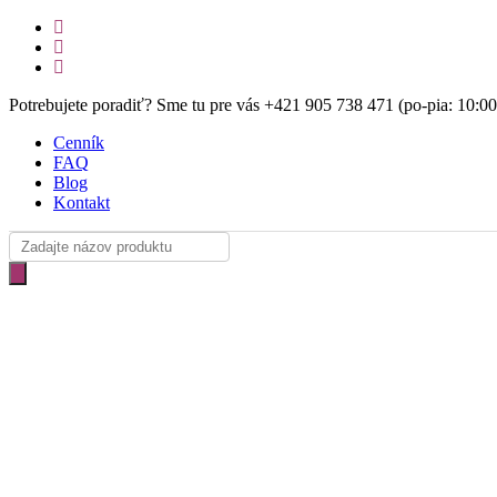
Skip
facebook
to
instagram
main
email
content
Potrebujete poradiť? Sme tu pre vás +421 905 738 471 (po-pia: 10:0
Cenník
FAQ
Blog
Kontakt
Products
search