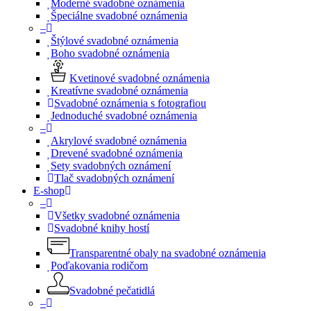
Moderné svadobné oznámenia
Špeciálne svadobné oznámenia
–
Štýlové svadobné oznámenia
Boho svadobné oznámenia
Kvetinové svadobné oznámenia
Kreatívne svadobné oznámenia
Svadobné oznámenia s fotografiou
Jednoduché svadobné oznámenia
–
Akrylové svadobné oznámenia
Drevené svadobné oznámenia
Sety svadobných oznámení
Tlač svadobných oznámení
E-shop
–
Všetky svadobné oznámenia
Svadobné knihy hostí
Transparentné obaly na svadobné oznámenia
Poďakovania rodičom
Svadobné pečatidlá
–