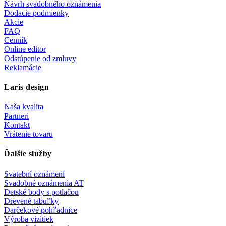
Návrh svadobného oznámenia
Dodacie podmienky
Akcie
FAQ
Cenník
Online editor
Odstúpenie od zmluvy
Reklamácie
Laris design
Naša kvalita
Partneri
Kontakt
Vrátenie tovaru
Ďalšie služby
Svatební oznámení
Svadobné oznámenia AT
Detské body s potlačou
Drevené tabuľky
Darčekové pohľadnice
Výroba vizitiek