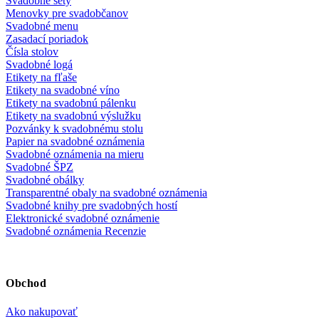
Svadobné sety
Menovky pre svadobčanov
Svadobné menu
Zasadací poriadok
Čísla stolov
Svadobné logá
Etikety na fľaše
Etikety na svadobné víno
Etikety na svadobnú pálenku
Etikety na svadobnú výslužku
Pozvánky k svadobnému stolu
Papier na svadobné oznámenia
Svadobné oznámenia na mieru
Svadobné ŠPZ
Svadobné obálky
Transparentné obaly na svadobné oznámenia
Svadobné knihy pre svadobných hostí
Elektronické svadobné oznámenie
Svadobné oznámenia Recenzie
Obchod
Ako nakupovať