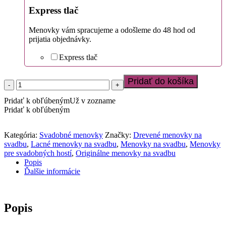
Express tlač
Menovky vám spracujeme a odošleme do 48 hod od
prijatia objednávky.
Express tlač
Pridať do košíka
množstvo
Menovka
Pridať k obľúbeným
Už v zozname
na
Pridať k obľúbeným
svadbu
s
metalickou
Kategória:
Svadobné menovky
Značky:
Drevené menovky na
potlačou
svadbu
,
Lacné menovky na svadbu
,
Menovky na svadbu
,
Menovky
pre svadobných hostí
,
Originálne menovky na svadbu
Popis
Ďalšie informácie
Popis