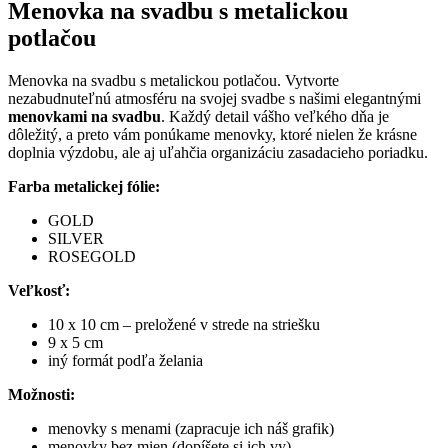
Menovka na svadbu s metalickou
potlačou
Menovka na svadbu s metalickou potlačou. Vytvorte
nezabudnuteľnú atmosféru na svojej svadbe s našimi elegantnými
menovkami na svadbu
. Každý detail vášho veľkého dňa je
dôležitý, a preto vám ponúkame menovky, ktoré nielen že krásne
doplnia výzdobu, ale aj uľahčia organizáciu zasadacieho poriadku.
Farba metalickej fólie:
GOLD
SILVER
ROSEGOLD
Veľkosť:
10 x 10 cm – preložené v strede na striešku
9 x 5 cm
iný formát podľa želania
Možnosti:
menovky s menami (zapracuje ich náš grafik)
menovky bez mien (dopíšete si ich vy)