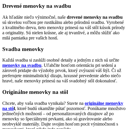
Drevené menovky na svadbu
Ak hľadáte niečo výnimočné, naše
drevené menovky na svadbu
sú skvelou voľbou pre rustikálnu alebo prírodnú svadbu. Vyrobené
z kvalitného dreva, tieto menovky prinesú na váš stôl kúsok prírody
a originality. Sú nielen krásne, ale aj trvanlivé, a môžu slúžiť ako
milá pamiatka pre vašich hostí.
Svadba menovky
Každá svadba si zaslúži osobné detaily a jedným z nich sú určite
menovky na svadbu
. Uľahčite hosťom orientáciu pri sedení a
zároveň pridajte do výzdoby prvok, ktorý zvýrazní váš štýl. Či už
preferujete minimalistický dizajn, luxusné prevedenie alebo niečo
hravé, naše menovky prinesú na váš svadobný stôl dokonalosť.
Originálne menovky na stôl
Chcete, aby vaša svadba vynikala? Stavte na
originálne menovky
na stô
l
, ktoré budú okamžite pútať pozornosť. Ponúkame množstvo
jedinečných možností – od personalizovaných dizajnov až po
menovky so špeciálnymi prvkami, ako sú gravírovanie alebo
neobvyklé materiály. Dajte svojim hosťom pocit výnimočnosti s