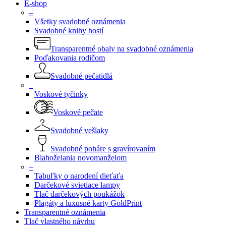
E-shop
–
Všetky svadobné oznámenia
Svadobné knihy hostí
Transparentné obaly na svadobné oznámenia
Poďakovania rodičom
Svadobné pečatidlá
–
Voskové tyčinky
Voskové pečate
Svadobné vešiaky
Svadobné poháre s gravírovaním
Blahoželania novomanželom
–
Tabuľky o narodení dieťaťa
Darčekové svietiace lampy
Tlač darčekových poukážok
Plagáty a luxusné karty GoldPrint
Transparentné oznámenia
Tlač vlastného návrhu