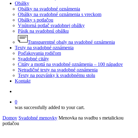
Obálky
Obálky na svadobné oznámenia
Obálky na svadobné oznámenia s vreckom
Obálky s potlačou
Vnútorná potlač svadobnej obálky
Pásik na svadobnú obálku
Transparentné obaly na svadobné oznámenia
Texty na svadobné oznámenia
Poďakovania rodičom
Svadobné citáty
Citáty a mottá na svadobné oznámenia – 100 nápadov
Netradičné texty na svadobné oznámenia
Texty na pozvánky k svadobnému stolu
Kontakt
search
0
was successfully added to your cart.
Domov
Svadobné menovky
Menovka na svadbu s metalickou
potlačou