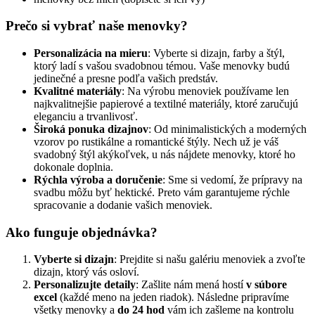
Prečo si vybrať naše menovky?
Personalizácia na mieru
: Vyberte si dizajn, farby a štýl,
ktorý ladí s vašou svadobnou témou. Vaše menovky budú
jedinečné a presne podľa vašich predstáv.
Kvalitné materiály
: Na výrobu menoviek používame len
najkvalitnejšie papierové a textilné materiály, ktoré zaručujú
eleganciu a trvanlivosť.
Široká ponuka dizajnov
: Od minimalistických a moderných
vzorov po rustikálne a romantické štýly. Nech už je váš
svadobný štýl akýkoľvek, u nás nájdete menovky, ktoré ho
dokonale doplnia.
Rýchla výroba a doručenie
: Sme si vedomí, že prípravy na
svadbu môžu byť hektické. Preto vám garantujeme rýchle
spracovanie a dodanie vašich menoviek.
Ako funguje objednávka?
Vyberte si dizajn
: Prejdite si našu galériu menoviek a zvoľte
dizajn, ktorý vás osloví.
Personalizujte detaily
: Zašlite nám mená hostí
v súbore
excel
(každé meno na jeden riadok). Následne pripravíme
všetky menovky a
do 24 hod
vám ich zašleme na kontrolu