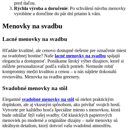
pred tlačou.
Rýchla výroba a doručenie
: Po schválení návrhu menovky
vyrobíme a doručíme do pár dní priamo k vám.
Menovky na svadbu
Lacné menovky na svadbu
Hľadáte kvalitné, ale cenovo dostupné riešenie pre označenie miest
na svadobnej hostine? Naše
lacné menovky na svadbu
spájajú
eleganciu a dostupnosť. Ponúkame široký výber dizajnov, ktoré si
môžete personalizovať podľa vašich potrieb. Nemusíte robiť
kompromisy medzi kvalitou a cenou – u nás nájdete dokonalú
rovnováhu. Menovka na svadbu greenery.
Svadobné menovky na stôl
Elegantné
svadobné menovky na stôl
sú nielen praktickým
doplnkom, ale aj vkusným spôsobom, ako privítať svojich hostí.
Vytvorte pre každého hosťa špeciálne miesto s menovkou, ktorá
bude odrážať štýl vašej svadby. Od klasických papierových
menoviek po moderné a originálne dizajny – naše menovky sú
ideálnym detailom, ktorý dotvorí vašu svadobnú atmosféru.