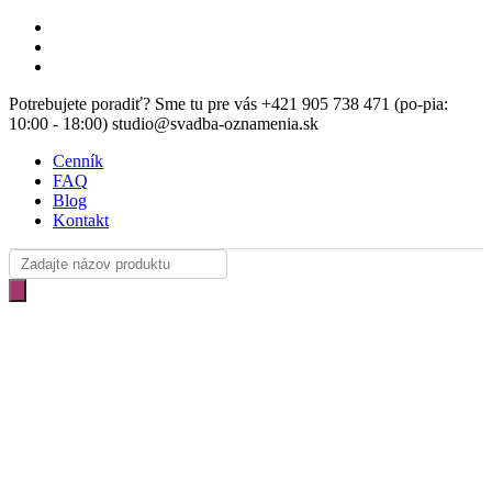
Skip
facebook
Clo
to
instagram
Me
main
email
content
Potrebujete poradiť? Sme tu pre vás +421 905 738 471 (po-pia:
10:00 - 18:00) studio@svadba-oznamenia.sk
Cenník
FAQ
Blog
Kontakt
Products
search