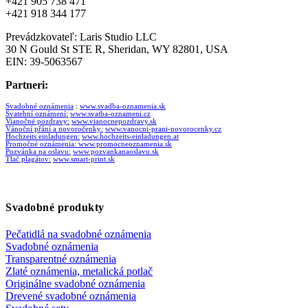
+421 905 738 471
+421 918 344 177
Prevádzkovateľ: Laris Studio LLC
30 N Gould St STE R, Sheridan, WY 82801, USA
EIN: 39-5063567
Partneri:
Svadobné oznámenia
:
www.svadba-oznamenia.sk
Svatební oznámení:
www.svatba-oznameni.cz
Vianočné pozdravy:
www.vianocnepozdravy.sk
Vánoční přání a novoročenky:
www.vanocni-prani-novorocenky.cz
Hochzeits einladungen:
www.hochzeits-einladungen.at
Promočné oznámenia:
www.promocneoznamenia.sk
Pozvánka na oslavu:
www.pozvankanaoslavu.sk
Tlač plagátov:
www.smart-print.sk
Svadobné produkty
Pečatidlá na svadobné oznámenia
Svadobné oznámenia
Transparentné oznámenia
Zlaté oznámenia, metalická potlač
Originálne svadobné oznámenia
Drevené svadobné oznámenia