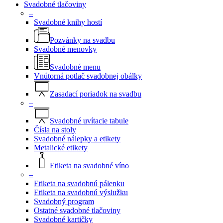
Svadobné tlačoviny
–
Svadobné knihy hostí
Pozvánky na svadbu
Svadobné menovky
Svadobné menu
Vnútorná potlač svadobnej obálky
Zasadací poriadok na svadbu
–
Svadobné uvítacie tabule
Čísla na stoly
Svadobné nálepky a etikety
Metalické etikety
Etiketa na svadobné víno
–
Etiketa na svadobnú pálenku
Etiketa na svadobnú výslužku
Svadobný program
Ostatné svadobné tlačoviny
Svadobné kartičky