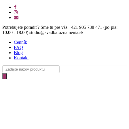
Skip
facebook
to
instagram
main
email
content
Potrebujete poradiť? Sme tu pre vás +421 905 738 471 (po-pia:
10:00 - 18:00) studio@svadba-oznamenia.sk
Cenník
FAQ
Blog
Kontakt
Products
search