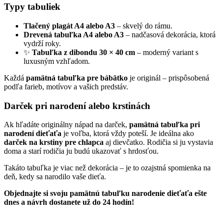
Typy tabuliek
Tlačený plagát A4 alebo A3
– skvelý do rámu.
Drevená tabuľka A4 alebo A3
– nadčasová dekorácia, ktorá
vydrží roky.
✨
Tabuľka z dibondu 30 × 40 cm
– moderný variant s
luxusným vzhľadom.
Každá
pamätná tabuľka pre bábätko
je originál – prispôsobená
podľa farieb, motívov a vašich predstáv.
Darček pri narodení alebo krstinách
Ak hľadáte originálny nápad na darček,
pamätná tabuľka pri
narodení dieťaťa
je voľba, ktorá vždy poteší. Je ideálna ako
darček na krstiny pre chlapca
aj dievčatko. Rodičia si ju vystavia
doma a starí rodičia ju budú ukazovať s hrdosťou.
Takáto tabuľka je viac než dekorácia – je to ozajstná spomienka na
deň, kedy sa narodilo vaše dieťa.
Objednajte si svoju pamätnú tabuľku narodenie dieťaťa ešte
dnes a návrh dostanete už do 24 hodín!