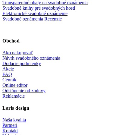
Transparentné obaly na svadobné oznámenia
Svadobné knihy pre svadobných hostí
Elektronické svadobné oznámenie
Svadobné oznámenia Recenzie
Obchod
Ako nakupovať
Návrh svadobného oznámenia
Dodacie podmienky
Akcie
FAQ
Cenník
Online editor
Odstúpenie od zmluvy
Reklamácie
Laris design
Naša kvalita
Partneri
Kontakt