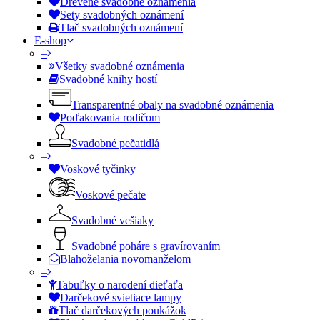
Drevené svadobné oznámenia
Sety svadobných oznámení
Tlač svadobných oznámení
E-shop
–
Všetky svadobné oznámenia
Svadobné knihy hostí
Transparentné obaly na svadobné oznámenia
Poďakovania rodičom
Svadobné pečatidlá
–
Voskové tyčinky
Voskové pečate
Svadobné vešiaky
Svadobné poháre s gravírovaním
Blahoželania novomanželom
–
Tabuľky o narodení dieťaťa
Darčekové svietiace lampy
Tlač darčekových poukážok