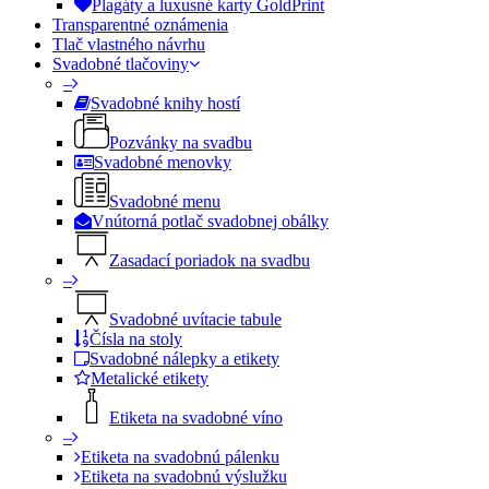
Plagáty a luxusné karty GoldPrint
Transparentné oznámenia
Tlač vlastného návrhu
Svadobné tlačoviny
–
Svadobné knihy hostí
Pozvánky na svadbu
Svadobné menovky
Svadobné menu
Vnútorná potlač svadobnej obálky
Zasadací poriadok na svadbu
–
Svadobné uvítacie tabule
Čísla na stoly
Svadobné nálepky a etikety
Metalické etikety
Etiketa na svadobné víno
–
Etiketa na svadobnú pálenku
Etiketa na svadobnú výslužku