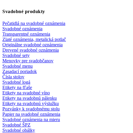
Svadobné produkty
Pečatidlá na svadobné oznámenia
Svadobné oznámenia
Transparentné oznámenia
Zlaté oznámenia, metalická potlač
Originálne svadobné oznámenia
Drevené svadobné oznámenia
Svadobné sety
Menovky pre svadobčanov
Svadobné menu
Zasadací poriadok
Čísla stolov
Svadobné logá
Etikety na fľaše
Etikety na svadobné víno
Etikety na svadobnú pálenku
Etikety na svadobnú výslužku
Pozvánky k svadobnému stolu
Papier na svadobné oznámenia
Svadobné oznámenia na mieru
Svadobné ŠPZ
Svadobné obálky