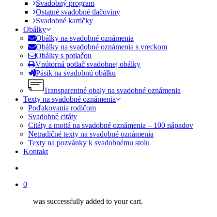
Svadobný program
Ostatné svadobné tlačoviny
Svadobné kartičky
Obálky
Obálky na svadobné oznámenia
Obálky na svadobné oznámenia s vreckom
Obálky s potlačou
Vnútorná potlač svadobnej obálky
Pásik na svadobnú obálku
Transparentné obaly na svadobné oznámenia
Texty na svadobné oznámenia
Poďakovania rodičom
Svadobné citáty
Citáty a mottá na svadobné oznámenia – 100 nápadov
Netradičné texty na svadobné oznámenia
Texty na pozvánky k svadobnému stolu
Kontakt
search
0
was successfully added to your cart.