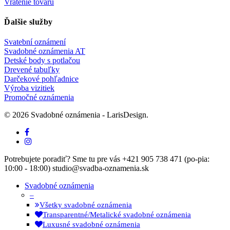
Vrátenie tovaru
Ďalšie služby
Svatební oznámení
Svadobné oznámenia AT
Detské body s potlačou
Drevené tabuľky
Darčekové pohľadnice
Výroba vizitiek
Promočné oznámenia
© 2026 Svadobné oznámenia - LarisDesign.
facebook
instagram
Close
Potrebujete poradiť? Sme tu pre vás +421 905 738 471 (po-pia:
Menu
10:00 - 18:00) studio@svadba-oznamenia.sk
Svadobné oznámenia
–
Všetky svadobné oznámenia
Transparentné/Metalické svadobné oznámenia
Luxusné svadobné oznámenia