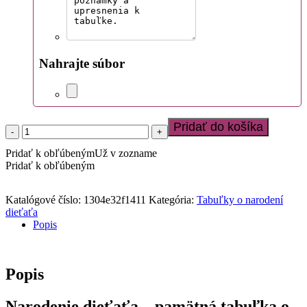
Nahrajte súbor
Pridať do košíka
množstvo
Obraz
Pridať k obľúbeným
Už v zozname
do
Pridať k obľúbeným
detskej
izby
s
Katalógové číslo:
1304e32f1411
Kategória:
Tabuľky o narodení
údajmi
dieťaťa
o
Popis
narodení
Popis
Narodenie dieťaťa – pamätná tabuľka o