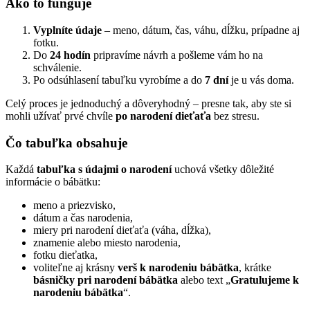
Ako to funguje
Vyplníte údaje
– meno, dátum, čas, váhu, dĺžku, prípadne aj
fotku.
Do
24 hodín
pripravíme návrh a pošleme vám ho na
schválenie.
Po odsúhlasení tabuľku vyrobíme a do
7 dní
je u vás doma.
Celý proces je jednoduchý a dôveryhodný – presne tak, aby ste si
mohli užívať prvé chvíle
po narodení dieťaťa
bez stresu.
Čo tabuľka obsahuje
Každá
tabuľka s údajmi o narodení
uchová všetky dôležité
informácie o bábätku:
meno a priezvisko,
dátum a čas narodenia,
miery pri narodení dieťaťa (váha, dĺžka),
znamenie alebo miesto narodenia,
fotku dieťatka,
voliteľne aj krásny
verš k narodeniu bábätka
, krátke
básničky pri narodení bábätka
alebo text „
Gratulujeme k
narodeniu bábätka
“.