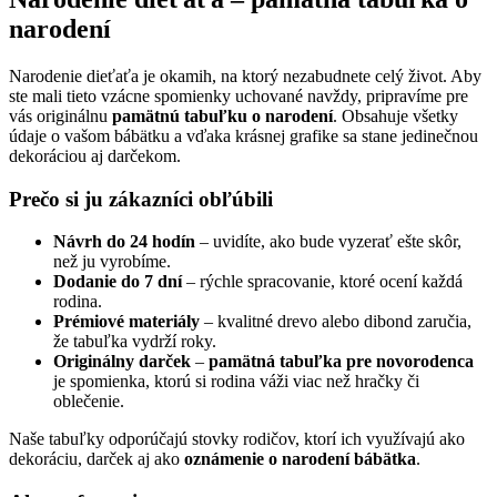
narodení
Narodenie dieťaťa je okamih, na ktorý nezabudnete celý život. Aby
ste mali tieto vzácne spomienky uchované navždy, pripravíme pre
vás originálnu
pamätnú tabuľku o narodení
. Obsahuje všetky
údaje o vašom bábätku a vďaka krásnej grafike sa stane jedinečnou
dekoráciou aj darčekom.
Prečo si ju zákazníci obľúbili
Návrh do 24 hodín
– uvidíte, ako bude vyzerať ešte skôr,
než ju vyrobíme.
Dodanie do 7 dní
– rýchle spracovanie, ktoré ocení každá
rodina.
Prémiové materiály
– kvalitné drevo alebo dibond zaručia,
že tabuľka vydrží roky.
Originálny darček
–
pamätná tabuľka pre novorodenca
je spomienka, ktorú si rodina váži viac než hračky či
oblečenie.
Naše tabuľky odporúčajú stovky rodičov, ktorí ich využívajú ako
dekoráciu, darček aj ako
oznámenie o narodení bábätka
.