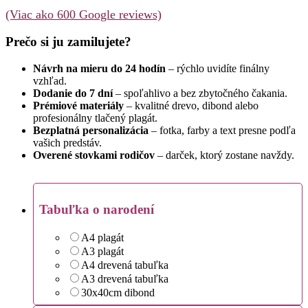
(Viac ako 600 Google reviews)
Prečo si ju zamilujete?
Návrh na mieru do 24 hodín
– rýchlo uvidíte finálny
vzhľad.
Dodanie do 7 dní
– spoľahlivo a bez zbytočného čakania.
Prémiové materiály
– kvalitné drevo, dibond alebo
profesionálny tlačený plagát.
Bezplatná personalizácia
– fotka, farby a text presne podľa
vašich predstáv.
Overené stovkami rodičov
– darček, ktorý zostane navždy.
Tabuľka o narodení
A4 plagát
A3 plagát
A4 drevená tabuľka
A3 drevená tabuľka
30x40cm dibond