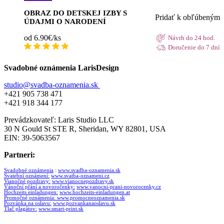
OBRAZ DO DETSKEJ IZBY S
Pridať k obľúbeným
ÚDAJMI O NARODENÍ
od 6.90€/ks
Návrh do 24 hod.
Doručenie do 7 dní
Svadobné oznámenia LarisDesign
studio@svadba-oznamenia.sk
+421 905 738 471
+421 918 344 177
Prevádzkovateľ: Laris Studio LLC
30 N Gould St STE R, Sheridan, WY 82801, USA
EIN: 39-5063567
Partneri:
Svadobné oznámenia
:
www.svadba-oznamenia.sk
Svatební oznámení:
www.svatba-oznameni.cz
Vianočné pozdravy:
www.vianocnepozdravy.sk
Vánoční přání a novoročenky:
www.vanocni-prani-novorocenky.cz
Hochzeits einladungen:
www.hochzeits-einladungen.at
Promočné oznámenia:
www.promocneoznamenia.sk
Pozvánka na oslavu:
www.pozvankanaoslavu.sk
Tlač plagátov:
www.smart-print.sk