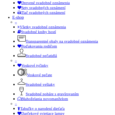
Drevené svadobné oznámenia
Sety svadobných oznámení
Tlač svadobných oznámení
E-shop
–
Všetky svadobné oznámenia
Svadobné knihy hostí
Transparentné obaly na svadobné oznámenia
Poďakovania rodičom
Svadobné pečatidlá
–
Voskové tyčinky
Voskové pečate
Svadobné vešiaky
Svadobné poháre s gravírovaním
Blahoželania novomanželom
–
Tabuľky o narodení dieťaťa
Darčekové svietiace lampy