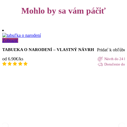
Mohlo by sa vám páčiť
Zobraziť
Pridať k obľúb
TABUĽKA O NARODENÍ – VLASTNÝ NÁVRH
od 6.90€/ks
Návrh do 24 h
Doručenie do 