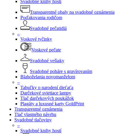
Svadobné knihy hostí
Transparentné obaly na svadobné oznámenia
Poďakovania rodičom
Svadobné pečatidlá
–
Voskové tyčinky
Voskové pečate
Svadobné vešiaky
Svadobné poháre s gravírovaním
Blahoželania novomanželom
–
Tabuľky o narodení dieťaťa
Darčekové svietiace lampy
Tlač darčekových poukážok
Plagáty a luxusné karty GoldPrint
Transparentné oznámenia
Tlač vlastného návrhu
Svadobné tlačoviny
–
Svadobné knihy hostí