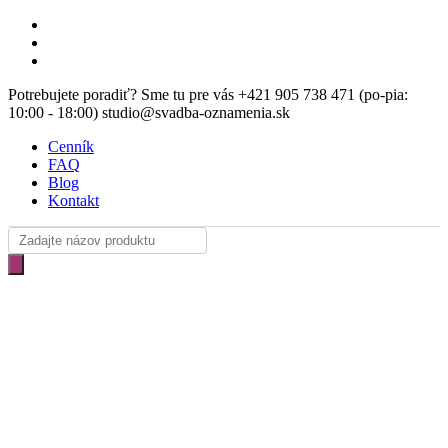
Skip
facebook
to
instagram
main
email
content
Potrebujete poradiť? Sme tu pre vás +421 905 738 471 (po-pia:
10:00 - 18:00) studio@svadba-oznamenia.sk
Cenník
FAQ
Blog
Kontakt
Products
search