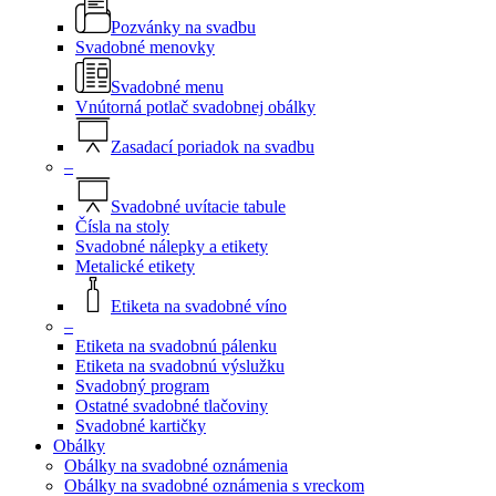
Pozvánky na svadbu
Svadobné menovky
Svadobné menu
Vnútorná potlač svadobnej obálky
Zasadací poriadok na svadbu
–
Svadobné uvítacie tabule
Čísla na stoly
Svadobné nálepky a etikety
Metalické etikety
Etiketa na svadobné víno
–
Etiketa na svadobnú pálenku
Etiketa na svadobnú výslužku
Svadobný program
Ostatné svadobné tlačoviny
Svadobné kartičky
Obálky
Obálky na svadobné oznámenia
Obálky na svadobné oznámenia s vreckom