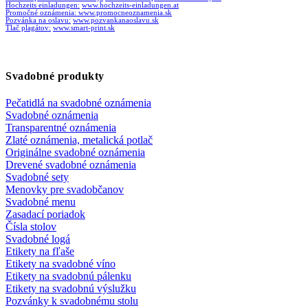
Hochzeits einladungen:
www.hochzeits-einladungen.at
Promočné oznámenia:
www.promocneoznamenia.sk
Pozvánka na oslavu:
www.pozvankanaoslavu.sk
Tlač plagátov:
www.smart-print.sk
Svadobné produkty
Pečatidlá na svadobné oznámenia
Svadobné oznámenia
Transparentné oznámenia
Zlaté oznámenia, metalická potlač
Originálne svadobné oznámenia
Drevené svadobné oznámenia
Svadobné sety
Menovky pre svadobčanov
Svadobné menu
Zasadací poriadok
Čísla stolov
Svadobné logá
Etikety na fľaše
Etikety na svadobné víno
Etikety na svadobnú pálenku
Etikety na svadobnú výslužku
Pozvánky k svadobnému stolu