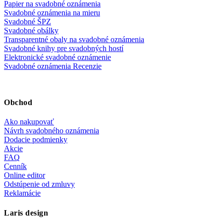
Papier na svadobné oznámenia
Svadobné oznámenia na mieru
Svadobné ŠPZ
Svadobné obálky
Transparentné obaly na svadobné oznámenia
Svadobné knihy pre svadobných hostí
Elektronické svadobné oznámenie
Svadobné oznámenia Recenzie
Obchod
Ako nakupovať
Návrh svadobného oznámenia
Dodacie podmienky
Akcie
FAQ
Cenník
Online editor
Odstúpenie od zmluvy
Reklamácie
Laris design