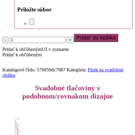
Priložte súbor
Pridať do košíka
množstvo
Pásik
Pridať k obľúbeným
Už v zozname
na
Pridať k obľúbeným
svadobnú
obálku
2024_22
Katalógové číslo:
57b959dc7987
Kategória:
Pásik na svadobnú
obálku
Svadobné tlačoviny v
podobnom/rovnakom dizajne