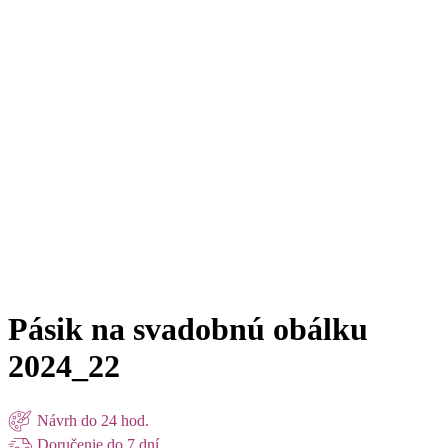
Dodajte svadobným obálkam elegantný a zladený vzhľad s našimi
ozdobnými papierovými pásikmi na svadobné oznámenia
. V
ponuke nájdete
rôzne dizajny ozdobných pásikov
, ktoré sú
vyrobené z kvalitného papiera a prispôsobené na mieru vašim
požiadavkám.
✅ Široký výber dizajnov – od romantických po minimalistické
✅ Možnosť zladenia pásika s vaším svadobným oznámením
✅ Vytvoríme aj
vlastný návrh ozdobného pásika
podľa vašich
predstáv
✅ Ručná výroba, presné rozmery pre štandardné formáty obálok
(C6)
Naše
papierové pásiky na svadobné obálky
sú ideálnym
doplnkom, ktorý zaujme na prvý pohľad. Vytvorte s nimi jednotný a
premyslený vzhľad celej svadobnej korešpondencie.
Pásik na svadobnú obálku
2024_22
Návrh do 24 hod.
Doručenie do 7 dní