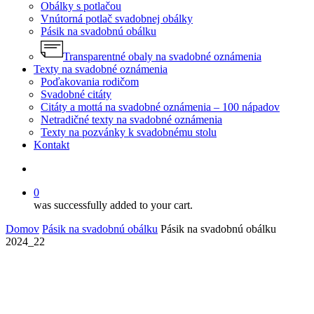
Obálky s potlačou
Vnútorná potlač svadobnej obálky
Pásik na svadobnú obálku
Transparentné obaly na svadobné oznámenia
Texty na svadobné oznámenia
Poďakovania rodičom
Svadobné citáty
Citáty a mottá na svadobné oznámenia – 100 nápadov
Netradičné texty na svadobné oznámenia
Texty na pozvánky k svadobnému stolu
Kontakt
search
0
was successfully added to your cart.
Domov
Pásik na svadobnú obálku
Pásik na svadobnú obálku
2024_22
Ozdobné pásiky na svadobné obálky – dizajnové
papierové pásiky na oznámenia