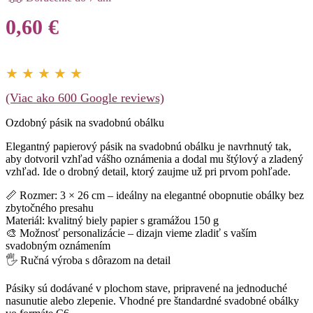
0,60
€
★ ★ ★ ★ ★
(Viac ako 600 Google reviews)
Ozdobný pásik na svadobnú obálku
Elegantný papierový pásik na svadobnú obálku je navrhnutý tak,
aby dotvoril vzhľad vášho oznámenia a dodal mu štýlový a zladený
vzhľad. Ide o drobný detail, ktorý zaujme už pri prvom pohľade.
📏 Rozmer: 3 × 26 cm – ideálny na elegantné obopnutie obálky bez
zbytočného presahu
Materiál: kvalitný biely papier s gramážou 150 g
🎨 Možnosť personalizácie – dizajn vieme zladiť s vaším
svadobným oznámením
🖐️ Ručná výroba s dôrazom na detail
Pásiky sú dodávané v plochom stave, pripravené na jednoduché
nasunutie alebo zlepenie. Vhodné pre štandardné svadobné obálky