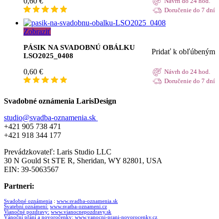
0,60
€
Návrh do 24 hod.
Doručenie do 7 dní
Zobraziť
PÁSIK NA SVADOBNÚ OBÁLKU
Pridať k obľúbeným
LSO2025_0408
0,60
€
Návrh do 24 hod.
Doručenie do 7 dní
Svadobné oznámenia LarisDesign
studio@svadba-oznamenia.sk
+421 905 738 471
+421 918 344 177
Prevádzkovateľ: Laris Studio LLC
30 N Gould St STE R, Sheridan, WY 82801, USA
EIN: 39-5063567
Partneri:
Svadobné oznámenia
:
www.svadba-oznamenia.sk
Svatební oznámení:
www.svatba-oznameni.cz
Vianočné pozdravy:
www.vianocnepozdravy.sk
Vánoční přání a novoročenky:
www.vanocni-prani-novorocenky.cz