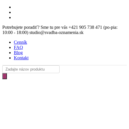
Skip
facebook
to
instagram
main
email
content
Potrebujete poradiť? Sme tu pre vás +421 905 738 471 (po-pia:
10:00 - 18:00) studio@svadba-oznamenia.sk
Cenník
FAQ
Blog
Kontakt
Products
search