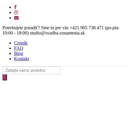
Skip
facebook
to
instagram
main
email
content
Potrebujete poradiť? Sme tu pre vás +421 905 738 471 (po-pia:
10:00 - 18:00) studio@svadba-oznamenia.sk
Cenník
FAQ
Blog
Kontakt
Products
search