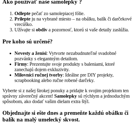
Ako používať naše samolepky ?
Odlepte
pečať zo samolepiacej fólie.
Prilepte
ju na vybrané miesto – na obálku, balík či darčekové
vrecúško.
Užívajte si
obdiv
a pozornosť, ktorú si vaše detaily zaslúžia.
Pre koho sú určené?
Nevesty a ženísi
: Vytvorte nezabudnuteľné svadobné
pozvánky s elegantným detailom.
Firmy
: Prezentujte svoje produkty s baleniami, ktoré
zanechajú dojem exkluzivity.
Milovníci ručnej tvorby
: Ideálne pre DIY projekty,
scrapbooking alebo ručne robené darčeky.
Vyberte si z našej širokej ponuky a pridajte k svojim projektom ten
správny záverečný akcent!
Samolepky
sú rýchlym a jednoduchým
spôsobom, ako dodať vašim dielam extra štýl.
Objednajte si ešte dnes a premeňte každú obálku či
balík na malý umelecký skvost.