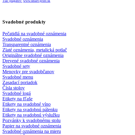
Tlač plagátov:
www.smart-print.sk
Svadobné produkty
Pečatidlá na svadobné oznámenia
Svadobné oznámenia
Transparentné oznámenia
Zlaté oznámenia, metalická potlač
Originálne svadobné oznámenia
Drevené svadobné oznámenia
Svadobné sety
Menovky pre svadobčanov
Svadobné menu
Zasadací poriadok
Čísla stolov
Svadobné logá
Etikety na fľaše
Etikety na svadobné víno
Etikety na svadobnú pálenku
Etikety na svadobnú výslužku
Pozvánky k svadobnému stolu
Papier na svadobné oznámenia
Svadobné oznámenia na mieru