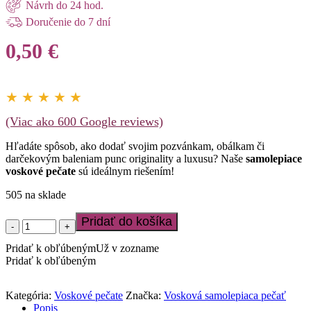
Návrh do 24 hod.
Doručenie do 7 dní
0,50
€
★ ★ ★ ★ ★
(Viac ako 600 Google reviews)
Hľadáte spôsob, ako dodať svojim pozvánkam, obálkam či
darčekovým baleniam punc originality a luxusu? Naše
samolepiace
voskové pečate
sú ideálnym riešením!
505 na sklade
Pridať do košíka
množstvo
Samolepka
Pridať k obľúbeným
Už v zozname
v
Pridať k obľúbeným
štýle
voskovej
pečate
Kategória:
Voskové pečate
Značka:
Vosková samolepiaca pečať
Popis