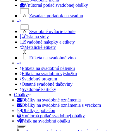
Vnútorná potlač svadobnej obálky
Zasadací poriadok na svadbu
–
Svadobné uvítacie tabule
Čísla na stoly
Svadobné nálepky a etikety
Metalické etikety
Etiketa na svadobné víno
–
Etiketa na svadobnú pálenku
Etiketa na svadobnú výslužku
Svadobný program
Ostatné svadobné tlačoviny
Svadobné kartičky
Obálky
Obálky na svadobné oznámenia
Obálky na svadobné oznámenia s vreckom
Obálky s potlačou
Vnútorná potlač svadobnej obálky
Pásik na svadobnú obálku