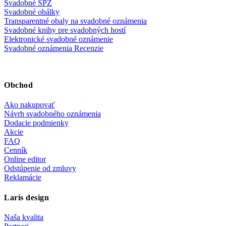
Svadobné ŠPZ
Svadobné obálky
Transparentné obaly na svadobné oznámenia
Svadobné knihy pre svadobných hostí
Elektronické svadobné oznámenie
Svadobné oznámenia Recenzie
Obchod
Ako nakupovať
Návrh svadobného oznámenia
Dodacie podmienky
Akcie
FAQ
Cenník
Online editor
Odstúpenie od zmluvy
Reklamácie
Laris design
Naša kvalita