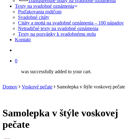
Transparentné obaly na svadobné oznámenia
Texty na svadobné oznámenia
Poďakovania rodičom
Svadobné citáty
Citáty a mottá na svadobné oznámenia – 100 nápadov
Netradičné texty na svadobné oznámenia
Texty na pozvánky k svadobnému stolu
Kontakt
search
0
was successfully added to your cart.
Domov
Voskové pečate
Samolepka v štýle voskovej pečate
Samolepka v štýle voskovej
pečate