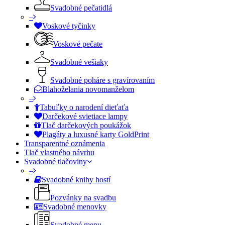
Svadobné pečatidlá
–
Voskové tyčinky
Voskové pečate
Svadobné vešiaky
Svadobné poháre s gravírovaním
Blahoželania novomanželom
–
Tabuľky o narodení dieťaťa
Darčekové svietiace lampy
Tlač darčekových poukážok
Plagáty a luxusné karty GoldPrint
Transparentné oznámenia
Tlač vlastného návrhu
Svadobné tlačoviny
–
Svadobné knihy hostí
Pozvánky na svadbu
Svadobné menovky
Svadobné menu