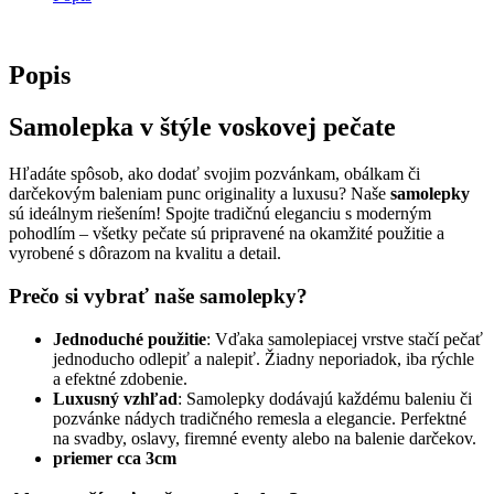
Popis
Samolepka v štýle voskovej pečate
Hľadáte spôsob, ako dodať svojim pozvánkam, obálkam či
darčekovým baleniam punc originality a luxusu? Naše
samolepky
sú ideálnym riešením! Spojte tradičnú eleganciu s moderným
pohodlím – všetky pečate sú pripravené na okamžité použitie a
vyrobené s dôrazom na kvalitu a detail.
Prečo si vybrať naše samolepky?
Jednoduché použitie
: Vďaka samolepiacej vrstve stačí pečať
jednoducho odlepiť a nalepiť. Žiadny neporiadok, iba rýchle
a efektné zdobenie.
Luxusný vzhľad
: Samolepky dodávajú každému baleniu či
pozvánke nádych tradičného remesla a elegancie. Perfektné
na svadby, oslavy, firemné eventy alebo na balenie darčekov.
priemer cca 3cm