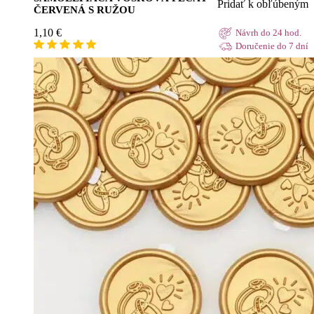
Pridať k obľúbeným
ČERVENÁ S RUŽOU
1,10
€
Návrh do 24 hod.
Doručenie do 7 dní