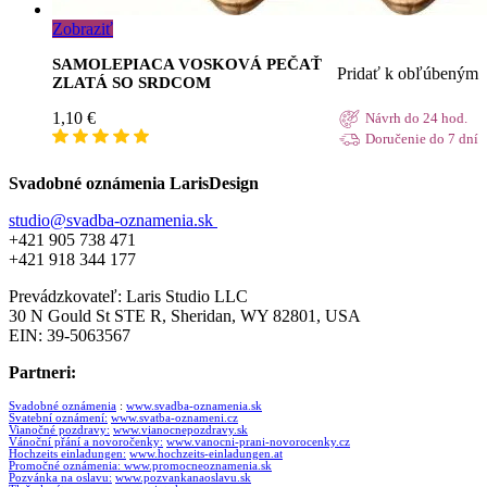
Zobraziť
SAMOLEPIACA VOSKOVÁ PEČAŤ
Pridať k obľúbeným
ZLATÁ SO SRDCOM
1,10
€
Návrh do 24 hod.
Doručenie do 7 dní
Svadobné oznámenia LarisDesign
studio@svadba-oznamenia.sk
+421 905 738 471
+421 918 344 177
Prevádzkovateľ: Laris Studio LLC
30 N Gould St STE R, Sheridan, WY 82801, USA
EIN: 39-5063567
Partneri:
Svadobné oznámenia
:
www.svadba-oznamenia.sk
Svatební oznámení:
www.svatba-oznameni.cz
Vianočné pozdravy:
www.vianocnepozdravy.sk
Vánoční přání a novoročenky:
www.vanocni-prani-novorocenky.cz
Hochzeits einladungen:
www.hochzeits-einladungen.at
Promočné oznámenia:
www.promocneoznamenia.sk
Pozvánka na oslavu:
www.pozvankanaoslavu.sk