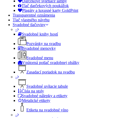
Darčekové svietiace lampy
Tlač darčekových poukážok
Plagáty a luxusné karty GoldPrint
Transparentné oznámenia
Tlač vlastného návrhu
Svadobné tlačoviny
–
Svadobné knihy hostí
Pozvánky na svadbu
Svadobné menovky
Svadobné menu
Vnútorná potlač svadobnej obálky
Zasadací poriadok na svadbu
–
Svadobné uvítacie tabule
Čísla na stoly
Svadobné nálepky a etikety
Metalické etikety
Etiketa na svadobné víno
–