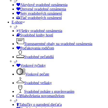
–
Akrylové svadobné oznámenia
Drevené svadobné oznámenia
Sety svadobných oznámení
Tlač svadobných oznámení
E-shop
–
Všetky svadobné oznámenia
Svadobné knihy hostí
Transparentné obaly na svadobné oznámenia
Poďakovania rodičom
Svadobné pečatidlá
–
Voskové tyčinky
Voskové pečate
Svadobné vešiaky
Svadobné poháre s gravírovaním
Blahoželania novomanželom
–
Tabuľky o narodení dieťaťa