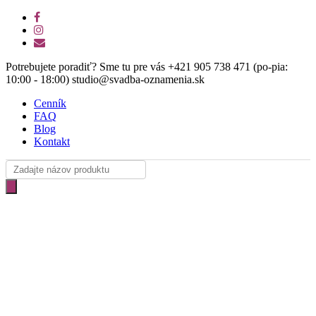
Skip
facebook
to
instagram
main
email
content
Potrebujete poradiť? Sme tu pre vás +421 905 738 471 (po-pia:
10:00 - 18:00) studio@svadba-oznamenia.sk
Cenník
FAQ
Blog
Kontakt
Products
search