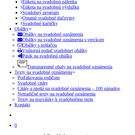
Etiketa na svadobnú pálenku
Etiketa na svadobnú výslužku
Svadobný program
Ostatné svadobné tlačoviny
Svadobné kartičky
Obálky
Obálky na svadobné oznámenia
Obálky na svadobné oznámenia s vreckom
Obálky s potlačou
Vnútorná potlač svadobnej obálky
Pásik na svadobnú obálku
Transparentné obaly na svadobné oznámenia
Texty na svadobné oznámenia
Poďakovania rodičom
Svadobné citáty
Citáty a mottá na svadobné oznámenia – 100 nápadov
Netradičné texty na svadobné oznámenia
Texty na pozvánky k svadobnému stolu
Kontakt
search
0