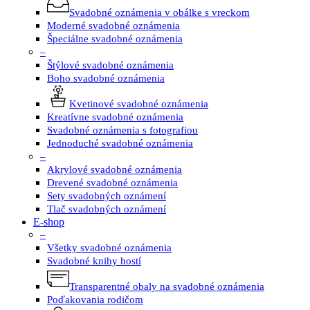
Svadobné oznámenia v obálke s vreckom
Moderné svadobné oznámenia
Špeciálne svadobné oznámenia
–
Štýlové svadobné oznámenia
Boho svadobné oznámenia
Kvetinové svadobné oznámenia
Kreatívne svadobné oznámenia
Svadobné oznámenia s fotografiou
Jednoduché svadobné oznámenia
–
Akrylové svadobné oznámenia
Drevené svadobné oznámenia
Sety svadobných oznámení
Tlač svadobných oznámení
E-shop
–
Všetky svadobné oznámenia
Svadobné knihy hostí
Transparentné obaly na svadobné oznámenia
Poďakovania rodičom