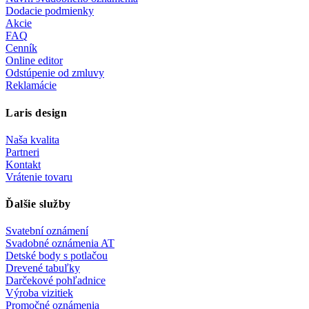
Dodacie podmienky
Akcie
FAQ
Cenník
Online editor
Odstúpenie od zmluvy
Reklamácie
Laris design
Naša kvalita
Partneri
Kontakt
Vrátenie tovaru
Ďalšie služby
Svatební oznámení
Svadobné oznámenia AT
Detské body s potlačou
Drevené tabuľky
Darčekové pohľadnice
Výroba vizitiek
Promočné oznámenia