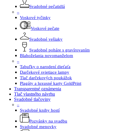
Svadobné pečatidlá
–
Voskové tyčinky
Voskové pečate
Svadobné vešiaky
Svadobné poháre s gravírovaním
Blahoželania novomanželom
–
Tabuľky o narodení dieťaťa
Darčekové svietiace lampy
Tlač darčekových poukážok
Plagáty a luxusné karty GoldPrint
Transparentné oznámenia
Tlač vlastného návrhu
Svadobné tlačoviny
–
Svadobné knihy hostí
Pozvánky na svadbu
Svadobné menovky