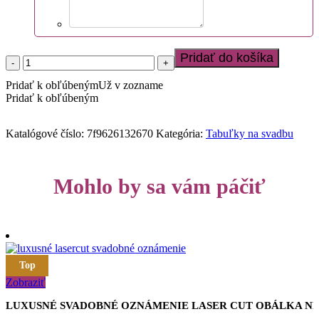
Pridať do košíka
množstvo
Tabuľka
Pridať k obľúbeným
Už v zozname
na
Pridať k obľúbeným
svadbu
Rady
do
Katalógové číslo:
7f9626132670
Kategória:
Tabuľky na svadbu
manželstva
Mohlo by sa vám páčiť
Top
Zobraziť
LUXUSNÉ SVADOBNÉ OZNÁMENIE LASER CUT OBÁLKA N