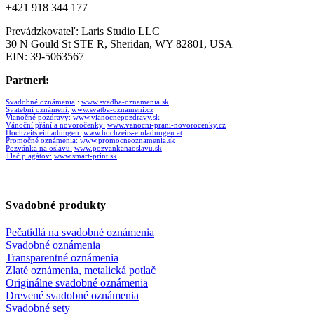
+421 918 344 177
Prevádzkovateľ: Laris Studio LLC
30 N Gould St STE R, Sheridan, WY 82801, USA
EIN: 39-5063567
Partneri:
Svadobné oznámenia
:
www.svadba-oznamenia.sk
Svatební oznámení:
www.svatba-oznameni.cz
Vianočné pozdravy:
www.vianocnepozdravy.sk
Vánoční přání a novoročenky:
www.vanocni-prani-novorocenky.cz
Hochzeits einladungen:
www.hochzeits-einladungen.at
Promočné oznámenia:
www.promocneoznamenia.sk
Pozvánka na oslavu:
www.pozvankanaoslavu.sk
Tlač plagátov:
www.smart-print.sk
Svadobné produkty
Pečatidlá na svadobné oznámenia
Svadobné oznámenia
Transparentné oznámenia
Zlaté oznámenia, metalická potlač
Originálne svadobné oznámenia
Drevené svadobné oznámenia
Svadobné sety