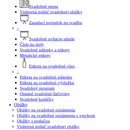
Svadobné menu
Vnútorná potlač svadobnej obálky
Zasadací poriadok na svadbu
–
Svadobné uvítacie tabule
Čísla na stoly
Svadobné nálepky a etikety
Metalické etikety
Etiketa na svadobné víno
–
Etiketa na svadobnú pálenku
Etiketa na svadobnú výslužku
Svadobný program
Ostatné svadobné tlačoviny
Svadobné kartičky
Obálky
Obálky na svadobné oznámenia
Obálky na svadobné oznámenia s vreckom
Obálky s potlačou
Vnútorná potlač svadobnej obálky