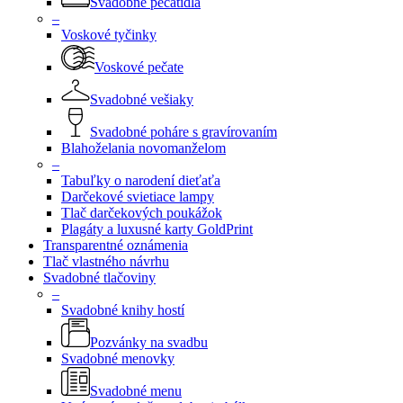
Svadobné pečatidlá
–
Voskové tyčinky
Voskové pečate
Svadobné vešiaky
Svadobné poháre s gravírovaním
Blahoželania novomanželom
–
Tabuľky o narodení dieťaťa
Darčekové svietiace lampy
Tlač darčekových poukážok
Plagáty a luxusné karty GoldPrint
Transparentné oznámenia
Tlač vlastného návrhu
Svadobné tlačoviny
–
Svadobné knihy hostí
Pozvánky na svadbu
Svadobné menovky
Svadobné menu