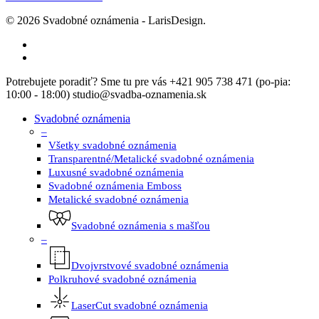
© 2026 Svadobné oznámenia - LarisDesign.
facebook
instagram
Close
Potrebujete poradiť? Sme tu pre vás +421 905 738 471 (po-pia:
Menu
10:00 - 18:00) studio@svadba-oznamenia.sk
Svadobné oznámenia
–
Všetky svadobné oznámenia
Transparentné/Metalické svadobné oznámenia
Luxusné svadobné oznámenia
Svadobné oznámenia Emboss
Metalické svadobné oznámenia
Svadobné oznámenia s mašľou
–
Dvojvrstvové svadobné oznámenia
Polkruhové svadobné oznámenia
LaserCut svadobné oznámenia