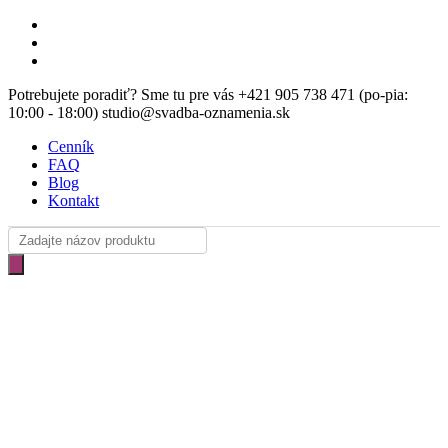
Skip
facebook
to
instagram
main
email
content
Potrebujete poradiť? Sme tu pre vás +421 905 738 471 (po-pia:
10:00 - 18:00) studio@svadba-oznamenia.sk
Cenník
FAQ
Blog
Kontakt
Products
search