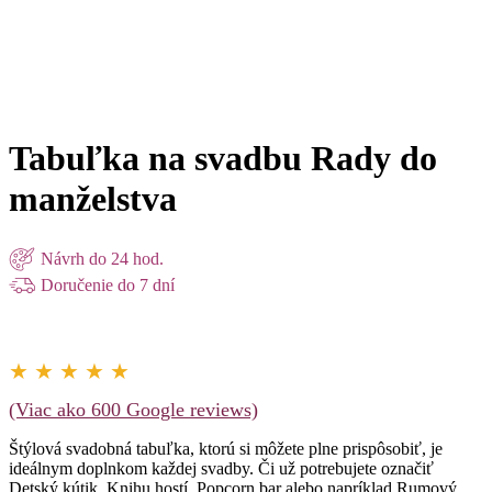
pre moderné aj rustikálne svadby.
🖤 Personalizované svadobné tabuľky na mieru
🖨️ Pripravené na tlač alebo digitálne použitie
🎨 Originálne dizajny zladené s výzdobou
Tabuľka na svadbu Rady do
manželstva
Návrh do 24 hod.
Doručenie do 7 dní
★ ★ ★ ★ ★
(Viac ako 600 Google reviews)
Štýlová svadobná tabuľka, ktorú si môžete plne prispôsobiť, je
ideálnym doplnkom každej svadby. Či už potrebujete označiť
Detský kútik, Knihu hostí, Popcorn bar alebo napríklad Rumový