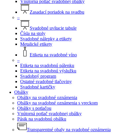
Vnútorná potlač svadobnej obálky
Zasadací poriadok na svadbu
–
Svadobné uvítacie tabule
Čísla na stoly
Svadobné nálepky a etikety
Metalické etikety
Etiketa na svadobné víno
–
Etiketa na svadobnú pálenku
Etiketa na svadobnú výslužku
Svadobný program
Ostatné svadobné tlačoviny
Svadobné kartičky
Obálky
Obálky na svadobné oznámenia
Obálky na svadobné oznámenia s vreckom
Obálky s potlačou
Vnútorná potlač svadobnej obálky
Pásik na svadobnú obálku
Transparentné obaly na svadobné oznámenia