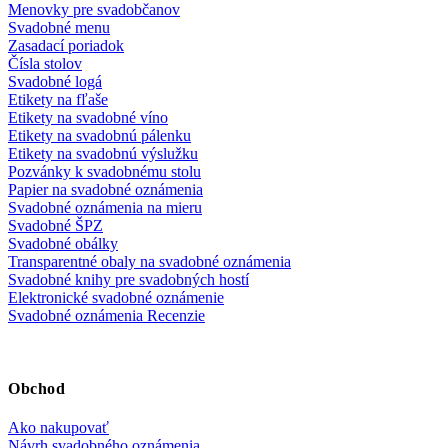
Menovky pre svadobčanov
Svadobné menu
Zasadací poriadok
Čísla stolov
Svadobné logá
Etikety na fľaše
Etikety na svadobné víno
Etikety na svadobnú pálenku
Etikety na svadobnú výslužku
Pozvánky k svadobnému stolu
Papier na svadobné oznámenia
Svadobné oznámenia na mieru
Svadobné ŠPZ
Svadobné obálky
Transparentné obaly na svadobné oznámenia
Svadobné knihy pre svadobných hostí
Elektronické svadobné oznámenie
Svadobné oznámenia Recenzie
Obchod
Ako nakupovať
Návrh svadobného oznámenia