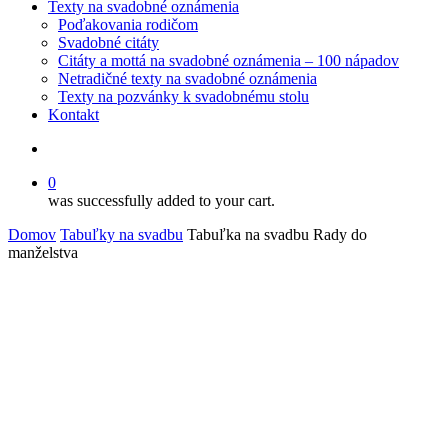
Texty na svadobné oznámenia
Poďakovania rodičom
Svadobné citáty
Citáty a mottá na svadobné oznámenia – 100 nápadov
Netradičné texty na svadobné oznámenia
Texty na pozvánky k svadobnému stolu
Kontakt
search
0
was successfully added to your cart.
Domov
Tabuľky na svadbu
Tabuľka na svadbu Rady do
manželstva
Objavte našu širokú ponuku
svadobných tabuliek
, ktoré pomôžu
označiť dôležité miesta a aktivity počas vášho svadobného dňa.
Tabuľky ako
Hostina
,
Obrad
,
Výčap
,
Zdieľajte svoje fotky
alebo
Pravidlá tanečného parketu
sú nielen praktické, ale aj krásnym
dizajnovým doplnkom.
Každá tabuľka je pripravená na tlač vo formáte
A5 alebo A4
a
môžete si ju
prispôsobiť podľa vlastných predstáv
. Ideálna voľba