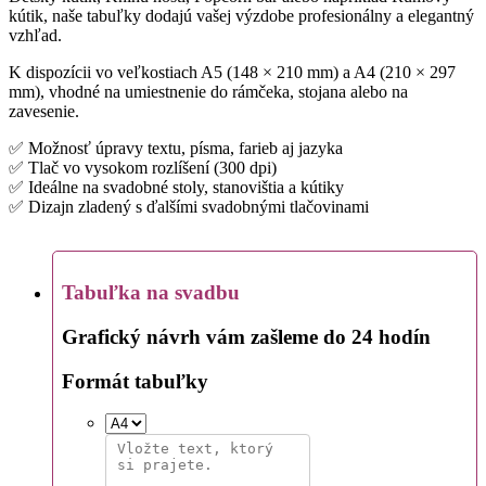
kútik, naše tabuľky dodajú vašej výzdobe profesionálny a elegantný
vzhľad.
K dispozícii vo veľkostiach A5 (148 × 210 mm) a A4 (210 × 297
mm), vhodné na umiestnenie do rámčeka, stojana alebo na
zavesenie.
✅ Možnosť úpravy textu, písma, farieb aj jazyka
✅ Tlač vo vysokom rozlíšení (300 dpi)
✅ Ideálne na svadobné stoly, stanovištia a kútiky
✅ Dizajn zladený s ďalšími svadobnými tlačovinami
Tabuľka na svadbu
Grafický návrh vám zašleme do 24 hodín
Formát tabuľky