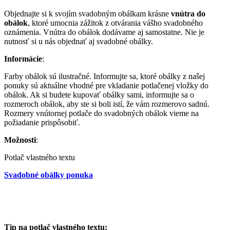
Objednajte si k svojím svadobným obálkam krásne
vnútra do
obálok
, ktoré umocnia zážitok z otvárania vášho svadobného
oznámenia. Vnútra do obálok dodávame aj samostatne. Nie je
nutnosť si u nás objednať aj svadobné obálky.
Informácie
:
Farby obálok sú ilustračné. Informujte sa, ktoré obálky z našej
ponuky sú aktuálne vhodné pre vkladanie potlačenej vložky do
obálok. Ak si budete kupovať obálky sami, informujte sa o
rozmeroch obálok, aby ste si boli istí, že vám rozmerovo sadnú.
Rozmery vnútornej potlače do svadobných obálok vieme na
požiadanie prispôsobiť.
Možnosti
:
Potlač vlastného textu
Svadobné obálky ponuka
Tip na potlač vlastného textu: