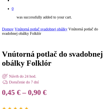
search
0
was successfully added to your cart.
Domov
Vnútorná potlač svadobnej obálky
Vnútorná potlač do
svadobnej obálky Folklór
Vnútorná potlač do svadobnej
obálky Folklór
Návrh do 24 hod.
Doručenie do 7 dní
Price
0,45
€
–
0,90
€
range:
0,45 €
★ ★ ★ ★ ★