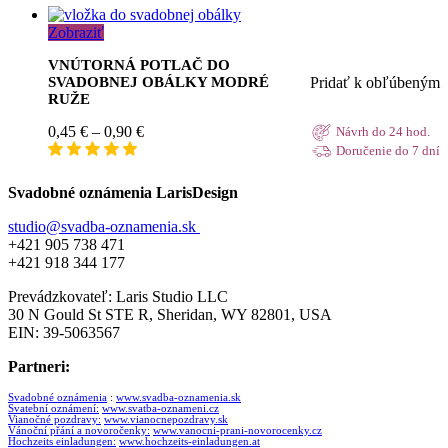
0,45 €
through
Zobraziť
0,90 €
VNÚTORNÁ POTLAČ DO
Pridať k obľúbeným
SVADOBNEJ OBÁLKY MODRÉ
RUŽE
Price
0,45
€
–
0,90
€
Návrh do 24 hod.
range:
Doručenie do 7 dní
0,45 €
through
Svadobné oznámenia LarisDesign
0,90 €
studio@svadba-oznamenia.sk
+421 905 738 471
+421 918 344 177
Prevádzkovateľ: Laris Studio LLC
30 N Gould St STE R, Sheridan, WY 82801, USA
EIN: 39-5063567
Partneri:
Svadobné oznámenia
:
www.svadba-oznamenia.sk
Svatební oznámení:
www.svatba-oznameni.cz
Vianočné pozdravy:
www.vianocnepozdravy.sk
Vánoční přání a novoročenky:
www.vanocni-prani-novorocenky.cz
Hochzeits einladungen:
www.hochzeits-einladungen.at