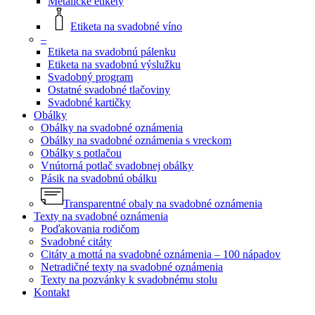
Metalické etikety
Etiketa na svadobné víno
–
Etiketa na svadobnú pálenku
Etiketa na svadobnú výslužku
Svadobný program
Ostatné svadobné tlačoviny
Svadobné kartičky
Obálky
Obálky na svadobné oznámenia
Obálky na svadobné oznámenia s vreckom
Obálky s potlačou
Vnútorná potlač svadobnej obálky
Pásik na svadobnú obálku
Transparentné obaly na svadobné oznámenia
Texty na svadobné oznámenia
Poďakovania rodičom
Svadobné citáty
Citáty a mottá na svadobné oznámenia – 100 nápadov
Netradičné texty na svadobné oznámenia
Texty na pozvánky k svadobnému stolu
Kontakt