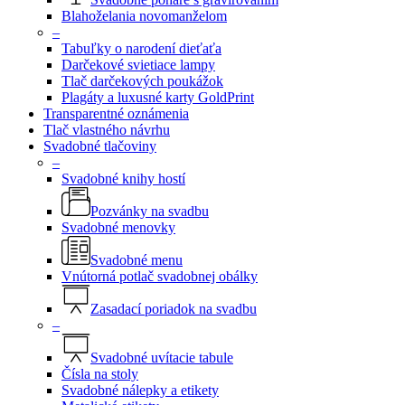
Blahoželania novomanželom
–
Tabuľky o narodení dieťaťa
Darčekové svietiace lampy
Tlač darčekových poukážok
Plagáty a luxusné karty GoldPrint
Transparentné oznámenia
Tlač vlastného návrhu
Svadobné tlačoviny
–
Svadobné knihy hostí
Pozvánky na svadbu
Svadobné menovky
Svadobné menu
Vnútorná potlač svadobnej obálky
Zasadací poriadok na svadbu
–
Svadobné uvítacie tabule
Čísla na stoly
Svadobné nálepky a etikety