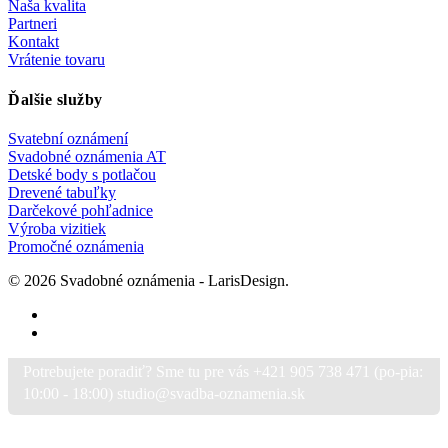
Naša kvalita
Partneri
Kontakt
Vrátenie tovaru
Ďalšie služby
Svatební oznámení
Svadobné oznámenia AT
Detské body s potlačou
Drevené tabuľky
Darčekové pohľadnice
Výroba vizitiek
Promočné oznámenia
© 2026 Svadobné oznámenia - LarisDesign.
facebook
instagram
Potrebujete poradiť? Sme tu pre vás +421 905 738 471 (po-pia:
10:00 - 18:00) studio@svadba-oznamenia.sk