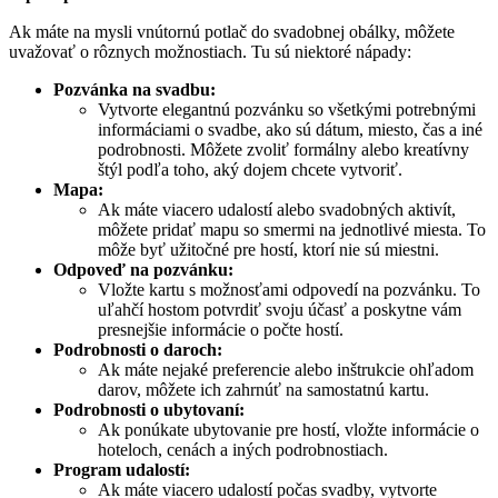
Ak máte na mysli vnútornú potlač do svadobnej obálky, môžete
uvažovať o rôznych možnostiach. Tu sú niektoré nápady:
Pozvánka na svadbu:
Vytvorte elegantnú pozvánku so všetkými potrebnými
informáciami o svadbe, ako sú dátum, miesto, čas a iné
podrobnosti. Môžete zvoliť formálny alebo kreatívny
štýl podľa toho, aký dojem chcete vytvoriť.
Mapa:
Ak máte viacero udalostí alebo svadobných aktivít,
môžete pridať mapu so smermi na jednotlivé miesta. To
môže byť užitočné pre hostí, ktorí nie sú miestni.
Odpoveď na pozvánku:
Vložte kartu s možnosťami odpovedí na pozvánku. To
uľahčí hostom potvrdiť svoju účasť a poskytne vám
presnejšie informácie o počte hostí.
Podrobnosti o daroch:
Ak máte nejaké preferencie alebo inštrukcie ohľadom
darov, môžete ich zahrnúť na samostatnú kartu.
Podrobnosti o ubytovaní:
Ak ponúkate ubytovanie pre hostí, vložte informácie o
hoteloch, cenách a iných podrobnostiach.
Program udalostí:
Ak máte viacero udalostí počas svadby, vytvorte