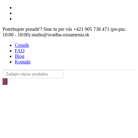
Skip
facebook
Clo
to
instagram
Me
main
email
content
Potrebujete poradiť? Sme tu pre vás +421 905 738 471 (po-pia:
10:00 - 18:00) studio@svadba-oznamenia.sk
Cenník
FAQ
Blog
Kontakt
Products
search