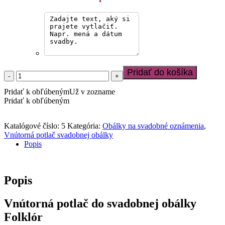
Pridať do košíka
množstvo
Vnútorná
Pridať k obľúbeným
Už v zozname
potlač
Pridať k obľúbeným
do
svadobnej
obálky
Katalógové číslo:
5
Kategória:
Obálky na svadobné oznámenia
,
Folklór
Vnútorná potlač svadobnej obálky
Popis
Popis
Vnútorná potlač do svadobnej obálky
Folklór