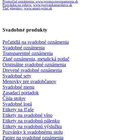
Promočné oznámenia:
www.promocneoznamenia.sk
Pozvánka na oslavu:
www.pozvankanaoslavu.sk
Tlač plagátov:
www.smart-print.sk
Svadobné produkty
Pečatidlá na svadobné oznámenia
Svadobné oznámenia
Transparentné oznámenia
Zlaté oznámenia, metalická potlač
Originálne svadobné oznámenia
Drevené svadobné oznámenia
Svadobné sety
Menovky pre svadobčanov
Svadobné menu
Zasadací poriadok
Čísla stolov
Svadobné logá
Etikety na fľaše
Etikety na svadobné víno
Etikety na svadobnú pálenku
Etikety na svadobnú výslužku
Pozvánky k svadobnému stolu
Papier na svadobné oznámenia