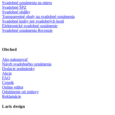
Svadobné oznámenia na mieru
Svadobné ŠPZ
Svadobné obálky
Transparentné obaly na svadobné oznámenia
Svadobné knihy pre svadobných hostí
Elektronické svadobné oznámenie
Svadobné oznámenia Recenzie
Obchod
Ako nakupovať
Návrh svadobného oznámenia
Dodacie podmienky
Akcie
FAQ
Cenník
Online editor
Odstúpenie od zmluvy
Reklamácie
Laris design