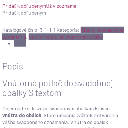
Vnútorná
Pridať k obľúbeným
Už v zozname
potlač
Pridať k obľúbeným
do
svadobnej
obálky
Katalógové číslo:
3-1-1-1
Kategória:
Obálky na svadobné
S
oznámenia
,
Vnútorná potlač svadobnej obálky
textom
Popis
Popis
Vnútorná potlač do svadobnej
obálky S textom
Objednajte si k svojím svadobným obálkam krásne
vnútra do obálok
, ktoré umocnia zážitok z otvárania
vášho svadobného oznámenia. Vnútra do obálok