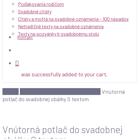
Poďakovania rodičom
Svadobné citáty
Citáty a mottá na svadobné oznámenia – 100 nápadov
Netradičné texty na svadobné oznámenia
Texty na pozvánky k svadobnému stolu
Kontakt
search
was successfully added to your cart.
Domov
Vnútorná potlač svadobnej obálky
Vnútorná
potlač do svadobnej obálky S textom
Vnútorná potlač do svadobnej