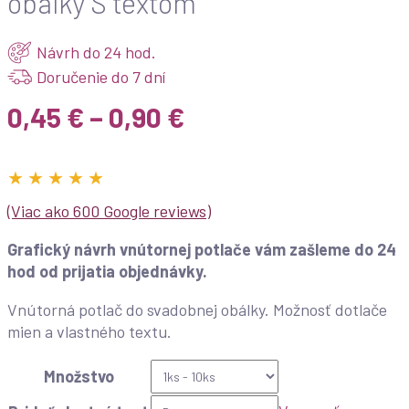
obálky S textom
Návrh do 24 hod.
Doručenie do 7 dní
Price
0,45
€
–
0,90
€
range:
0,45 €
★ ★ ★ ★ ★
through
(Viac ako 600 Google reviews)
0,90 €
Grafický návrh vnútornej potlače vám zašleme do 24
hod od prijatia objednávky.
Vnútorná potlač do svadobnej obálky. Možnosť dotlače
mien a vlastného textu.
Množstvo