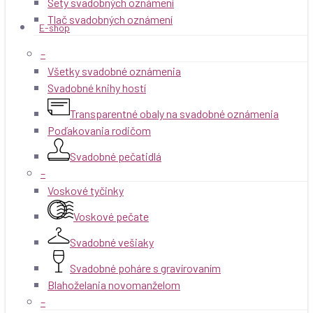
Sety svadobných oznámení
Tlač svadobných oznámení
E-shop
–
Všetky svadobné oznámenia
Svadobné knihy hostí
Transparentné obaly na svadobné oznámenia
Poďakovania rodičom
Svadobné pečatidlá
–
Voskové tyčinky
Voskové pečate
Svadobné vešiaky
Svadobné poháre s gravírovaním
Blahoželania novomanželom
–