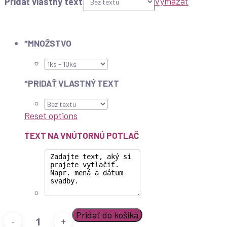
Vymazať
Pridať vlastný text
*
MNOŽSTVO
*
PRIDAŤ VLASTNÝ TEXT
Reset options
TEXT NA VNÚTORNÚ POTLAČ
Pridať do košíka
množstvo