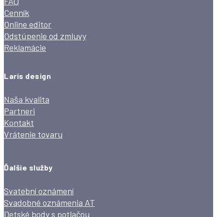
FAQ
Cenník
Online editor
Odstúpenie od zmluvy
Reklamácie
Laris design
Naša kvalita
Partneri
Kontakt
Vrátenie tovaru
Ďalšie služby
Svatební oznámení
Svadobné oznámenia AT
Detské body s potlačou