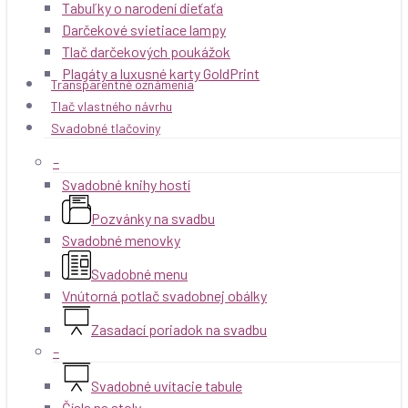
Tabuľky o narodení dieťaťa
Darčekové svietiace lampy
Tlač darčekových poukážok
Plagáty a luxusné karty GoldPrint
Transparentné oznámenia
Tlač vlastného návrhu
Svadobné tlačoviny
–
Svadobné knihy hostí
Pozvánky na svadbu
Svadobné menovky
Svadobné menu
Vnútorná potlač svadobnej obálky
Zasadací poriadok na svadbu
–
Svadobné uvítacie tabule
Čísla na stoly