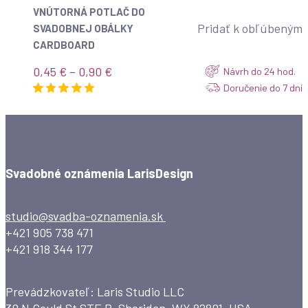
VNÚTORNÁ POTLAČ DO
Pridať k obľúbeným
SVADOBNEJ OBÁLKY
CARDBOARD
Price
0,45
€
–
0,90
€
Návrh do 24 hod.
range:
Doručenie do 7 dní
0,45 €
through
0,90 €
Svadobné oznámenia LarisDesign
studio@svadba-oznamenia.sk
+421 905 738 471
+421 918 344 177
Prevádzkovateľ: Laris Studio LLC
30 N Gould St STE R, Sheridan, WY 82801, USA