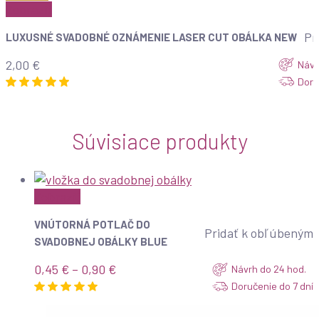
Zobraziť
Pr
LUXUSNÉ SVADOBNÉ OZNÁMENIE LASER CUT OBÁLKA NEW
2,00
€
Návr
Doru
Súvisiace produkty
Zobraziť
VNÚTORNÁ POTLAČ DO
Pridať k obľúbeným
SVADOBNEJ OBÁLKY BLUE
Price
0,45
€
–
0,90
€
Návrh do 24 hod.
range:
Doručenie do 7 dní
0,45 €