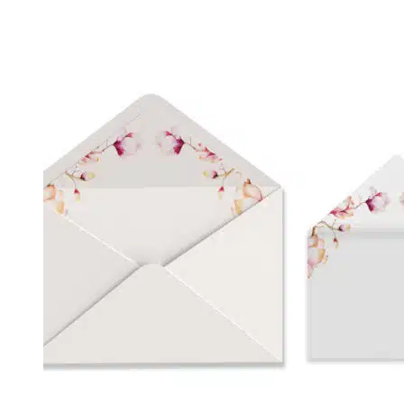
through
0,90 €