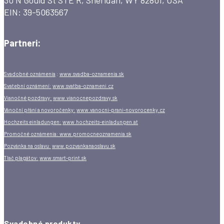
EIN: 39-5063567
Partneri:
Svadobné oznámenia
:
www.svadba-oznamenia.sk
Svatební oznámení:
www.svatba-oznameni.cz
Vianočné pozdravy:
www.vianocnepozdravy.sk
Vánoční přání a novoročenky:
www.vanocni-prani-novorocenky.cz
Hochzeits einladungen:
www.hochzeits-einladungen.at
Promočné oznámenia:
www.promocneoznamenia.sk
Pozvánka na oslavu:
www.pozvankanaoslavu.sk
Tlač plagátov:
www.smart-print.sk
Svadobné produkty