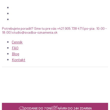
facebook
Skip
instagram
to
email
main
content
Potrebujete poradiť? Sme tu pre vás +421 905 738 471 (po-pia: 10:00 -
18:00) studio@svadba-oznamenia.sk
Cenník
FAQ
Blog
Kontakt
DODANIE DO 7 DNÍ
NÁVRH DO 24H ZDARMA