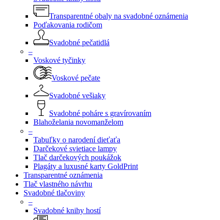
Transparentné obaly na svadobné oznámenia
Poďakovania rodičom
Svadobné pečatidlá
–
Voskové tyčinky
Voskové pečate
Svadobné vešiaky
Svadobné poháre s gravírovaním
Blahoželania novomanželom
–
Tabuľky o narodení dieťaťa
Darčekové svietiace lampy
Tlač darčekových poukážok
Plagáty a luxusné karty GoldPrint
Transparentné oznámenia
Tlač vlastného návrhu
Svadobné tlačoviny
–
Svadobné knihy hostí