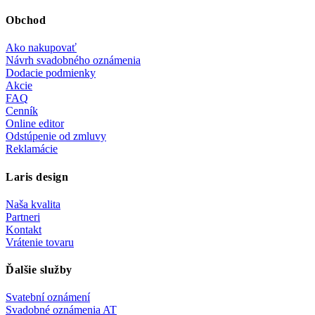
Obchod
Ako nakupovať
Návrh svadobného oznámenia
Dodacie podmienky
Akcie
FAQ
Cenník
Online editor
Odstúpenie od zmluvy
Reklamácie
Laris design
Naša kvalita
Partneri
Kontakt
Vrátenie tovaru
Ďalšie služby
Svatební oznámení
Svadobné oznámenia AT