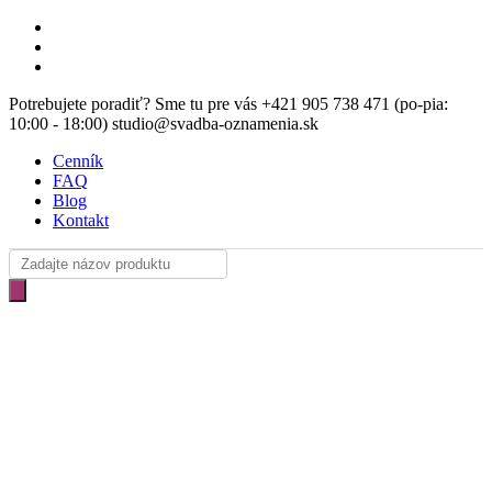
Skip
facebook
to
instagram
main
email
content
Potrebujete poradiť? Sme tu pre vás +421 905 738 471 (po-pia:
10:00 - 18:00) studio@svadba-oznamenia.sk
Cenník
FAQ
Blog
Kontakt
Products
search