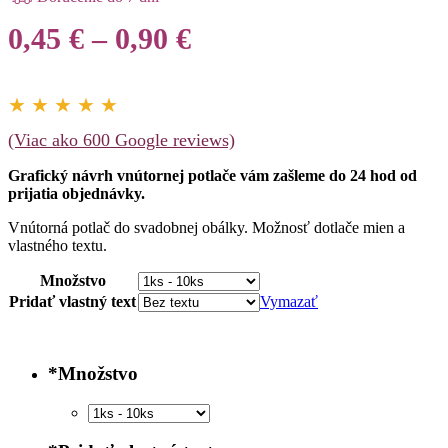
Price
0,45
€
–
0,90
€
range:
0,45 €
★ ★ ★ ★ ★
through
(Viac ako 600 Google reviews)
0,90 €
Grafický návrh vnútornej potlače vám zašleme do 24 hod od
prijatia objednávky.
Vnútorná potlač do svadobnej obálky. Možnosť dotlače mien a
vlastného textu.
Množstvo
Pridať vlastný text
Vymazať
*
Množstvo