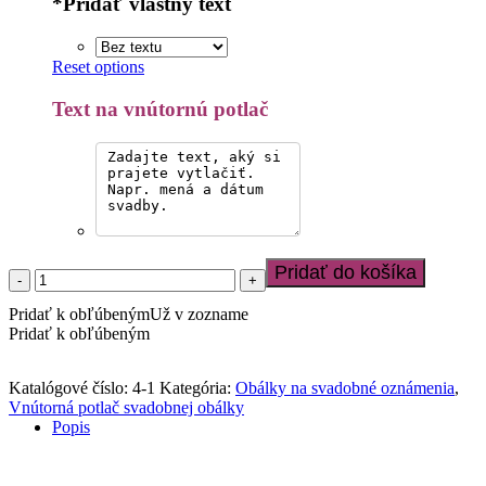
*
Pridať vlastný text
Reset options
Text na vnútornú potlač
Pridať do košíka
množstvo
Vnútorná
Pridať k obľúbeným
Už v zozname
potlač
Pridať k obľúbeným
do
svadobnej
obálky
Katalógové číslo:
4-1
Kategória:
Obálky na svadobné oznámenia
,
Svetlé
Vnútorná potlač svadobnej obálky
ruže
Popis