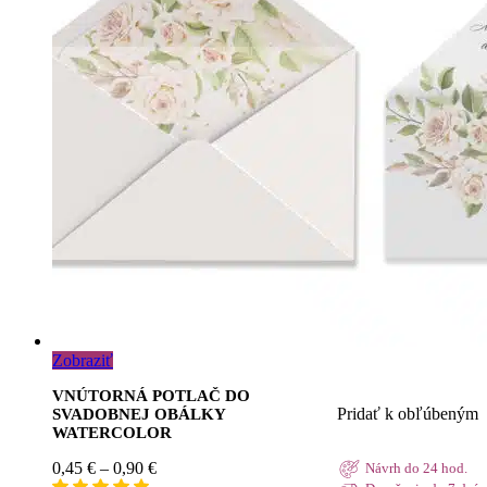
Zobraziť
VNÚTORNÁ POTLAČ DO
Pridať k obľúbeným
SVADOBNEJ OBÁLKY
WATERCOLOR
Price
0,45
€
–
0,90
€
Návrh do 24 hod.
range: