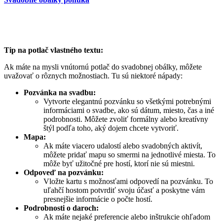
Tip na potlač vlastného textu:
Ak máte na mysli vnútornú potlač do svadobnej obálky, môžete
uvažovať o rôznych možnostiach. Tu sú niektoré nápady:
Pozvánka na svadbu:
Vytvorte elegantnú pozvánku so všetkými potrebnými
informáciami o svadbe, ako sú dátum, miesto, čas a iné
podrobnosti. Môžete zvoliť formálny alebo kreatívny
štýl podľa toho, aký dojem chcete vytvoriť.
Mapa:
Ak máte viacero udalostí alebo svadobných aktivít,
môžete pridať mapu so smermi na jednotlivé miesta. To
môže byť užitočné pre hostí, ktorí nie sú miestni.
Odpoveď na pozvánku:
Vložte kartu s možnosťami odpovedí na pozvánku. To
uľahčí hostom potvrdiť svoju účasť a poskytne vám
presnejšie informácie o počte hostí.
Podrobnosti o daroch:
Ak máte nejaké preferencie alebo inštrukcie ohľadom