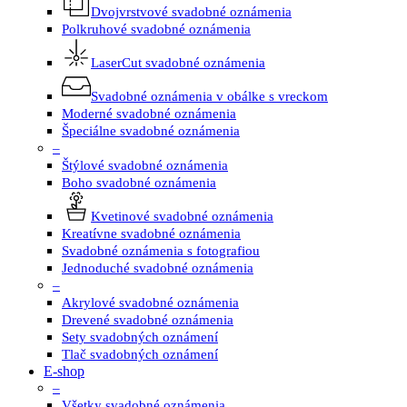
Dvojvrstvové svadobné oznámenia
Polkruhové svadobné oznámenia
LaserCut svadobné oznámenia
Svadobné oznámenia v obálke s vreckom
Moderné svadobné oznámenia
Špeciálne svadobné oznámenia
–
Štýlové svadobné oznámenia
Boho svadobné oznámenia
Kvetinové svadobné oznámenia
Kreatívne svadobné oznámenia
Svadobné oznámenia s fotografiou
Jednoduché svadobné oznámenia
–
Akrylové svadobné oznámenia
Drevené svadobné oznámenia
Sety svadobných oznámení
Tlač svadobných oznámení
E-shop
–
Všetky svadobné oznámenia