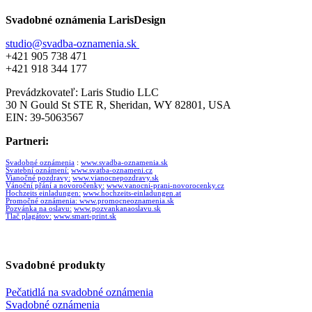
0,45 €
through
Svadobné oznámenia LarisDesign
0,90 €
studio@svadba-oznamenia.sk
+421 905 738 471
+421 918 344 177
Prevádzkovateľ: Laris Studio LLC
30 N Gould St STE R, Sheridan, WY 82801, USA
EIN: 39-5063567
Partneri:
Svadobné oznámenia
:
www.svadba-oznamenia.sk
Svatební oznámení:
www.svatba-oznameni.cz
Vianočné pozdravy:
www.vianocnepozdravy.sk
Vánoční přání a novoročenky:
www.vanocni-prani-novorocenky.cz
Hochzeits einladungen:
www.hochzeits-einladungen.at
Promočné oznámenia:
www.promocneoznamenia.sk
Pozvánka na oslavu:
www.pozvankanaoslavu.sk
Tlač plagátov:
www.smart-print.sk
Svadobné produkty
Pečatidlá na svadobné oznámenia
Svadobné oznámenia