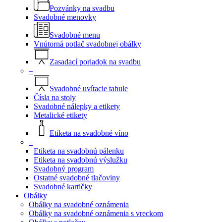
Pozvánky na svadbu
Svadobné menovky
Svadobné menu
Vnútorná potlač svadobnej obálky
Zasadací poriadok na svadbu
–
Svadobné uvítacie tabule
Čísla na stoly
Svadobné nálepky a etikety
Metalické etikety
Etiketa na svadobné víno
–
Etiketa na svadobnú pálenku
Etiketa na svadobnú výslužku
Svadobný program
Ostatné svadobné tlačoviny
Svadobné kartičky
Obálky
Obálky na svadobné oznámenia
Obálky na svadobné oznámenia s vreckom