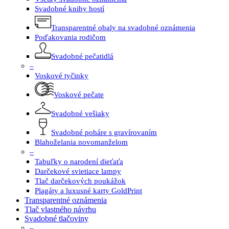
Svadobné knihy hostí
Transparentné obaly na svadobné oznámenia
Poďakovania rodičom
Svadobné pečatidlá
–
Voskové tyčinky
Voskové pečate
Svadobné vešiaky
Svadobné poháre s gravírovaním
Blahoželania novomanželom
–
Tabuľky o narodení dieťaťa
Darčekové svietiace lampy
Tlač darčekových poukážok
Plagáty a luxusné karty GoldPrint
Transparentné oznámenia
Tlač vlastného návrhu
Svadobné tlačoviny
–