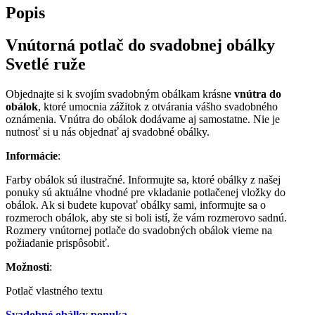
Popis
Vnútorná potlač do svadobnej obálky
Svetlé ruže
Objednajte si k svojím svadobným obálkam krásne
vnútra do
obálok
, ktoré umocnia zážitok z otvárania vášho svadobného
oznámenia. Vnútra do obálok dodávame aj samostatne. Nie je
nutnosť si u nás objednať aj svadobné obálky.
Informácie
:
Farby obálok sú ilustračné. Informujte sa, ktoré obálky z našej
ponuky sú aktuálne vhodné pre vkladanie potlačenej vložky do
obálok. Ak si budete kupovať obálky sami, informujte sa o
rozmeroch obálok, aby ste si boli istí, že vám rozmerovo sadnú.
Rozmery vnútornej potlače do svadobných obálok vieme na
požiadanie prispôsobiť.
Možnosti
:
Potlač vlastného textu
Svadobné obálky ponuka