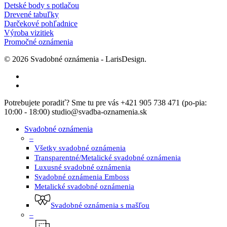
Detské body s potlačou
Drevené tabuľky
Darčekové pohľadnice
Výroba vizitiek
Promočné oznámenia
© 2026 Svadobné oznámenia - LarisDesign.
facebook
instagram
Close
Potrebujete poradiť? Sme tu pre vás +421 905 738 471 (po-pia:
Menu
10:00 - 18:00) studio@svadba-oznamenia.sk
Svadobné oznámenia
–
Všetky svadobné oznámenia
Transparentné/Metalické svadobné oznámenia
Luxusné svadobné oznámenia
Svadobné oznámenia Emboss
Metalické svadobné oznámenia
Svadobné oznámenia s mašľou
–