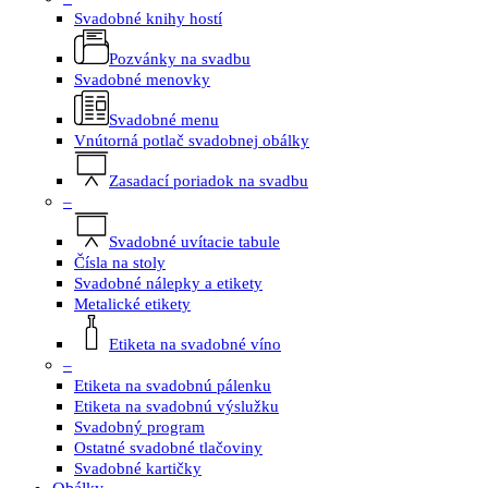
Svadobné knihy hostí
Pozvánky na svadbu
Svadobné menovky
Svadobné menu
Vnútorná potlač svadobnej obálky
Zasadací poriadok na svadbu
–
Svadobné uvítacie tabule
Čísla na stoly
Svadobné nálepky a etikety
Metalické etikety
Etiketa na svadobné víno
–
Etiketa na svadobnú pálenku
Etiketa na svadobnú výslužku
Svadobný program
Ostatné svadobné tlačoviny
Svadobné kartičky