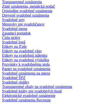
Transparentné oznámenia
Zlaté oznámenia, metalická potlač
Originálne svadobné oznámenia
Drevené svadobné oznámenia
Svadobné sety
Menovky pre svadobčanov
Svadobné menu
Zasadací poriadok
Čísla stolov
Svadobné logá
Etikety na fľaše
Etikety na svadobné víno
Etikety na svadobnú pálenku
Etikety na svadobnú výslužku
Pozvánky k svadobnému stolu
Papier na svadobné oznámenia
Svadobné oznámenia na mieru
Svadobné ŠPZ
Svadobné obálky
Transparentné obaly na svadobné oznámenia
Svadobné knihy pre svadobných hostí
Elektronické svadobné oznámenie
Svadobné oznámenia Recenzie