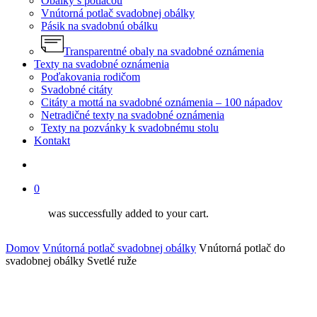
Obálky s potlačou
Vnútorná potlač svadobnej obálky
Pásik na svadobnú obálku
Transparentné obaly na svadobné oznámenia
Texty na svadobné oznámenia
Poďakovania rodičom
Svadobné citáty
Citáty a mottá na svadobné oznámenia – 100 nápadov
Netradičné texty na svadobné oznámenia
Texty na pozvánky k svadobnému stolu
Kontakt
search
0
was successfully added to your cart.
Domov
Vnútorná potlač svadobnej obálky
Vnútorná potlač do
svadobnej obálky Svetlé ruže