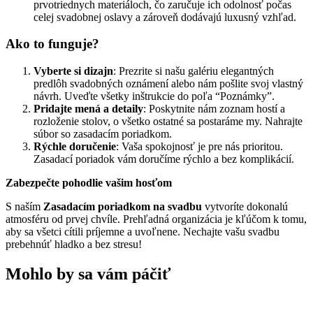
prvotriednych materiáloch, čo zaručuje ich odolnosť počas
celej svadobnej oslavy a zároveň dodávajú luxusný vzhľad.
Ako to funguje?
Vyberte si dizajn
: Prezrite si našu galériu elegantných
predlôh svadobných oznámení alebo nám pošlite svoj vlastný
návrh. Uveďte všetky inštrukcie do poľa “Poznámky”.
Pridajte mená a detaily
: Poskytnite nám zoznam hostí a
rozloženie stolov, o všetko ostatné sa postaráme my. Nahrajte
súbor so zasadacím poriadkom.
Rýchle doručenie
: Vaša spokojnosť je pre nás prioritou.
Zasadací poriadok vám doručíme rýchlo a bez komplikácií.
Zabezpečte pohodlie vašim hosťom
S naším
Zasadacím poriadkom na svadbu
vytvoríte dokonalú
atmosféru od prvej chvíle. Prehľadná organizácia je kľúčom k tomu,
aby sa všetci cítili príjemne a uvoľnene. Nechajte vašu svadbu
prebehnúť hladko a bez stresu!
Mohlo by sa vám páčiť