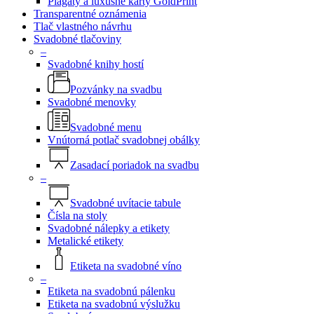
Plagáty a luxusné karty GoldPrint
Transparentné oznámenia
Tlač vlastného návrhu
Svadobné tlačoviny
–
Svadobné knihy hostí
Pozvánky na svadbu
Svadobné menovky
Svadobné menu
Vnútorná potlač svadobnej obálky
Zasadací poriadok na svadbu
–
Svadobné uvítacie tabule
Čísla na stoly
Svadobné nálepky a etikety
Metalické etikety
Etiketa na svadobné víno
–
Etiketa na svadobnú pálenku
Etiketa na svadobnú výslužku