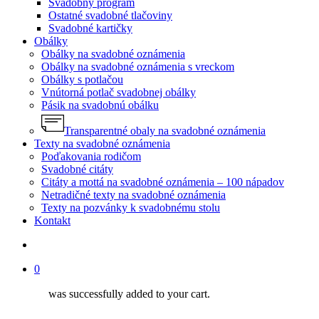
Svadobný program
Ostatné svadobné tlačoviny
Svadobné kartičky
Obálky
Obálky na svadobné oznámenia
Obálky na svadobné oznámenia s vreckom
Obálky s potlačou
Vnútorná potlač svadobnej obálky
Pásik na svadobnú obálku
Transparentné obaly na svadobné oznámenia
Texty na svadobné oznámenia
Poďakovania rodičom
Svadobné citáty
Citáty a mottá na svadobné oznámenia – 100 nápadov
Netradičné texty na svadobné oznámenia
Texty na pozvánky k svadobnému stolu
Kontakt
search
0
was successfully added to your cart.