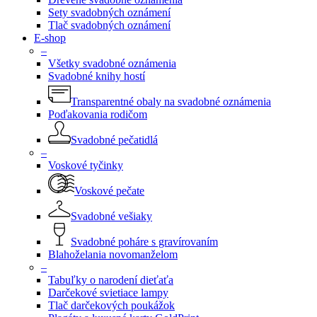
Sety svadobných oznámení
Tlač svadobných oznámení
E-shop
–
Všetky svadobné oznámenia
Svadobné knihy hostí
Transparentné obaly na svadobné oznámenia
Poďakovania rodičom
Svadobné pečatidlá
–
Voskové tyčinky
Voskové pečate
Svadobné vešiaky
Svadobné poháre s gravírovaním
Blahoželania novomanželom
–
Tabuľky o narodení dieťaťa
Darčekové svietiace lampy
Tlač darčekových poukážok