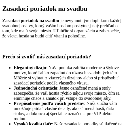
Zasadací poriadok na svadbu
Zasadací poriadok na svadbu
je nevyhnutným doplnkom každej
svadobnej oslavy, ktorý vašim hosťom poskytne jasný prehľad o
tom, kde majú svoje miesto. Uľahčite si organizáciu a zabezpečte,
že všetci hostia sa budú cítiť vítaní a pohodlne.
Prečo si zvoliť náš zasadací poriadok?
Elegantný dizajn
: Naša ponuka zahŕňa moderné a štýlové
motívy, ktoré ľahko zapadnú do rôznych svadobných tém.
Môžete si vybrať z viacerých dizajnov alebo si prispôsobiť
zasadací poriadok podľa vlastného vkusu.
Jednoduchá orientácia
: Jasne označené mená a stoly
zabezpečia, že vaši hostia rýchlo nájdu svoje miesto, čím sa
eliminuje chaos a zmätok pri vstupe do svadobnej sály.
Prispôsobenie podľa vašich predstáv
: Naša služba vám
umožňuje pridať vlastné detaily, ako sú mená hostí, čísla
stolov, a dokonca aj špeciálne označenia pre VIP alebo
rodinu.
Vysoká kvalita tlače
: Naše zasadacie poriadky sú tlačené na