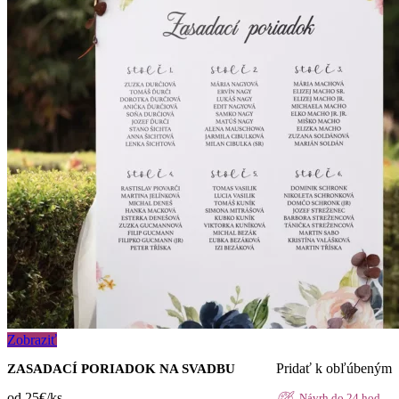
Zobraziť
Pridať k obľúbeným
ZASADACÍ PORIADOK NA SVADBU
od 25€/ks
Návrh do 24 hod.