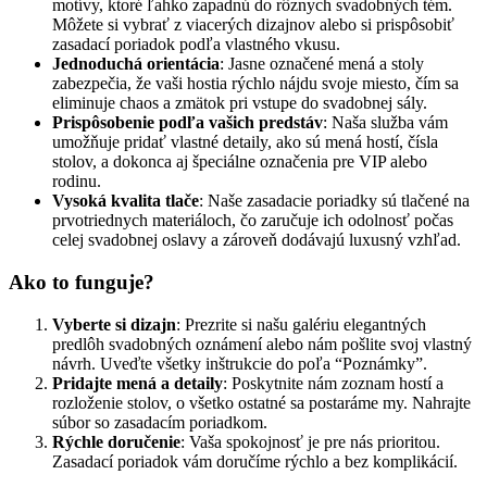
motívy, ktoré ľahko zapadnú do rôznych svadobných tém.
Môžete si vybrať z viacerých dizajnov alebo si prispôsobiť
zasadací poriadok podľa vlastného vkusu.
Jednoduchá orientácia
: Jasne označené mená a stoly
zabezpečia, že vaši hostia rýchlo nájdu svoje miesto, čím sa
eliminuje chaos a zmätok pri vstupe do svadobnej sály.
Prispôsobenie podľa vašich predstáv
: Naša služba vám
umožňuje pridať vlastné detaily, ako sú mená hostí, čísla
stolov, a dokonca aj špeciálne označenia pre VIP alebo
rodinu.
Vysoká kvalita tlače
: Naše zasadacie poriadky sú tlačené na
prvotriednych materiáloch, čo zaručuje ich odolnosť počas
celej svadobnej oslavy a zároveň dodávajú luxusný vzhľad.
Ako to funguje?
Vyberte si dizajn
: Prezrite si našu galériu elegantných
predlôh svadobných oznámení alebo nám pošlite svoj vlastný
návrh. Uveďte všetky inštrukcie do poľa “Poznámky”.
Pridajte mená a detaily
: Poskytnite nám zoznam hostí a
rozloženie stolov, o všetko ostatné sa postaráme my. Nahrajte
súbor so zasadacím poriadkom.
Rýchle doručenie
: Vaša spokojnosť je pre nás prioritou.
Zasadací poriadok vám doručíme rýchlo a bez komplikácií.