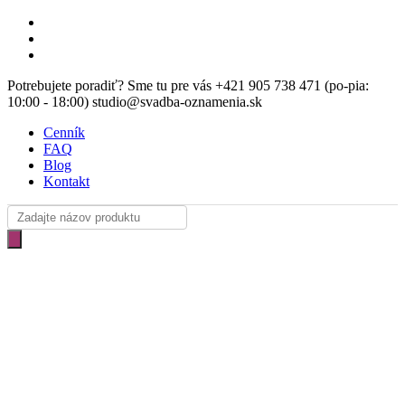
Skip
facebook
to
instagram
main
email
content
Potrebujete poradiť? Sme tu pre vás +421 905 738 471 (po-pia:
10:00 - 18:00) studio@svadba-oznamenia.sk
Cenník
FAQ
Blog
Kontakt
Products
search