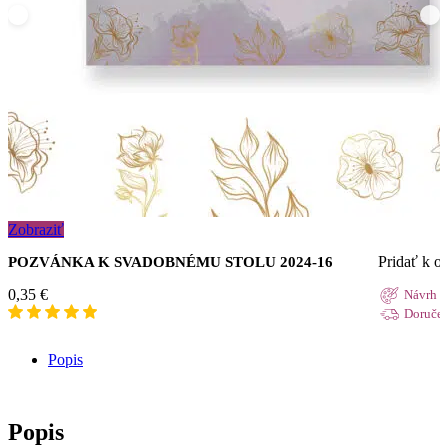
Zobraziť
Pridať k 
POZVÁNKA K SVADOBNÉMU STOLU 2024-16
0,35
€
Návrh d
Doručen
Popis
Popis