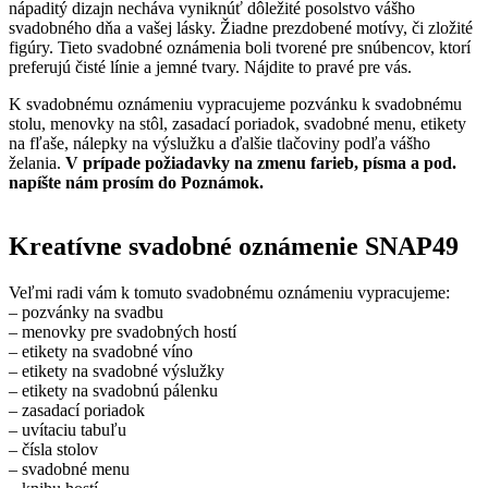
nápaditý dizajn necháva vyniknúť dôležité posolstvo vášho
svadobného dňa a vašej lásky. Žiadne prezdobené motívy, či zložité
figúry. Tieto svadobné oznámenia boli tvorené pre snúbencov, ktorí
preferujú čisté línie a jemné tvary. Nájdite to pravé pre vás.
K svadobnému oznámeniu vypracujeme pozvánku k svadobnému
stolu, menovky na stôl, zasadací poriadok, svadobné menu, etikety
na fľaše, nálepky na výslužku a ďalšie tlačoviny podľa vášho
želania.
V prípade požiadavky na zmenu farieb, písma a pod.
napíšte nám prosím do Poznámok.
Kreatívne svadobné oznámenie SNAP49
Veľmi radi vám k tomuto svadobnému oznámeniu vypracujeme:
– pozvánky na svadbu
– menovky pre svadobných hostí
– etikety na svadobné víno
– etikety na svadobné výslužky
– etikety na svadobnú pálenku
– zasadací poriadok
– uvítaciu tabuľu
– čísla stolov
– svadobné menu