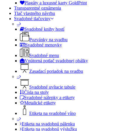
Plagáty a luxusné karty GoldPrint
Transparentné oznámenia
Tlač vlastného návrhu
Svadobné tlačoviny
–
Svadobné knihy hostí
Pozvánky na svadbu
Svadobné menovky
Svadobné menu
Vnútorná potlač svadobnej obálky
Zasadací poriadok na svadbu
–
Svadobné uvítacie tabule
Čísla na stoly
Svadobné nálepky a etikety
Metalické etikety
Etiketa na svadobné víno
–
Etiketa na svadobnú pálenku
Etiketa na svadobnú výslužku