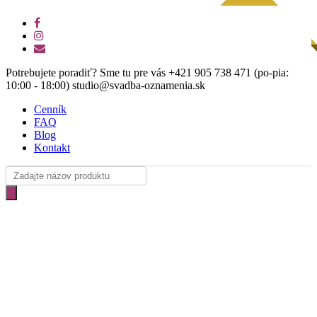
Skip
NÁVRH ZDARMA
facebook
to
instagram
main
email
content
Potrebujete poradiť? Sme tu pre vás +421 905 738 471 (po-pia:
10:00 - 18:00) studio@svadba-oznamenia.sk
Cenník
FAQ
Blog
Kontakt
Products
search