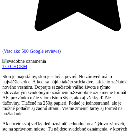
(
Viac ako 500 Google reviews
)
TO CHCEM
Slon je majestátny, slon je silný a pevný. No zároveň má to
najväčšie srdce. A keď sa nájdu takéto srdcia dve, tak je to začiatok
nového vesmíru. Doprajte si začiatok vášho života s týmto
odovzdaným svadobným oznámením.Svadobné oznámenie formát
A6, pozvánku máte v tom istom štýle, ako aj všetky ďalšie
tlačoviny. Tlačené na 250g papieri. Potlač je jednostranná, ale je
možné potlačiť aj zadnú stranu. Vieme zmeniť farby aj formát na
požiadanie.
Ak chcete svoj veľký deň oznámiť jednoducho a štýlovo zároveň,
ste na správnom mieste. Tu nájdete svadobné oznámenia, v ktorých