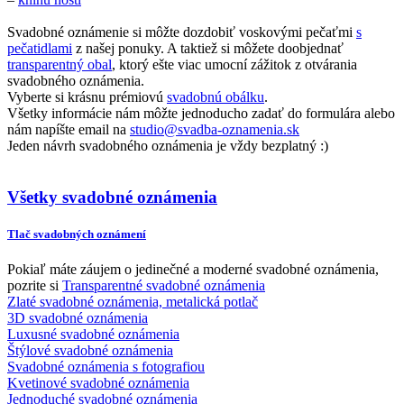
Svadobné oznámenie si môžte dozdobiť voskovými pečaťmi
s
pečatidlami
z našej ponuky. A taktiež si môžete doobjednať
transparentný obal
, ktorý ešte viac umocní zážitok z otvárania
svadobného oznámenia.
Vyberte si krásnu prémiovú
svadobnú obálku
.
Všetky informácie nám môžte jednoducho zadať do formulára alebo
nám napíšte email na
studio@svadba-oznamenia.sk
Jeden návrh svadobného oznámenia je vždy bezplatný :)
Všetky svadobné oznámenia
Tlač svadobných oznámení
Pokiaľ máte záujem o jedinečné a moderné svadobné oznámenia,
pozrite si
Transparentné svadobné oznámenia
Zlaté svadobné oznámenia, metalická potlač
3D svadobné oznámenia
Luxusné svadobné oznámenia
Štýlové svadobné oznámenia
Svadobné oznámenia s fotografiou
Kvetinové svadobné oznámenia
Jednoduché svadobné oznámenia