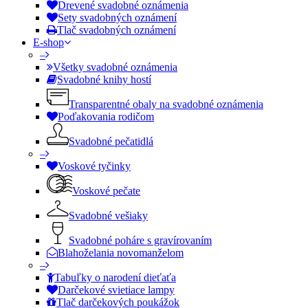
Drevené svadobné oznámenia
Sety svadobných oznámení
Tlač svadobných oznámení
E-shop
–
Všetky svadobné oznámenia
Svadobné knihy hostí
Transparentné obaly na svadobné oznámenia
Poďakovania rodičom
Svadobné pečatidlá
–
Voskové tyčinky
Voskové pečate
Svadobné vešiaky
Svadobné poháre s gravírovaním
Blahoželania novomanželom
–
Tabuľky o narodení dieťaťa
Darčekové svietiace lampy
Tlač darčekových poukážok