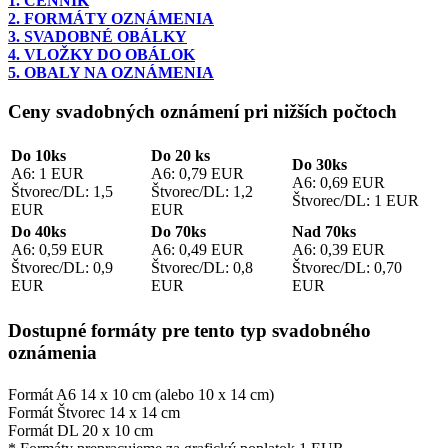
1. CENNÍK
2. FORMÁTY OZNÁMENIA
3. SVADOBNÉ OBÁLKY
4. VLOŽKY DO OBÁLOK
5. OBALY NA OZNÁMENIA
Ceny svadobných oznámení pri nižších počtoch
Do 10ks
Do 20 ks
Do 30ks
A6: 1 EUR
A6: 0,79 EUR
A6: 0,69 EUR
Štvorec/DL: 1,5
Štvorec/DL: 1,2
Štvorec/DL: 1 EUR
EUR
EUR
Do 40ks
Do 70ks
Nad 70ks
A6: 0,59 EUR
A6: 0,49 EUR
A6: 0,39 EUR
Štvorec/DL: 0,9
Štvorec/DL: 0,8
Štvorec/DL: 0,70
EUR
EUR
EUR
Dostupné formáty pre tento typ svadobného
oznámenia
Formát A6 14 x 10 cm (alebo 10 x 14 cm)
Formát Štvorec 14 x 14 cm
Formát DL 20 x 10 cm