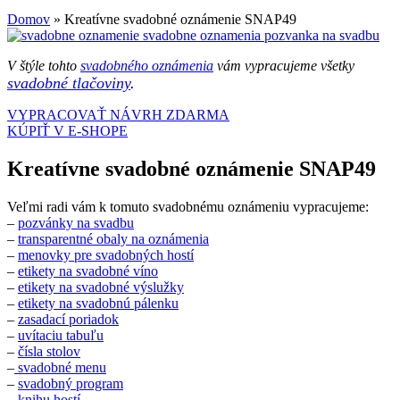
Domov
»
Kreatívne svadobné oznámenie SNAP49
V štýle tohto
svadobného oznámenia
vám vypracujeme všetky
svadobné tlačoviny
.
VYPRACOVAŤ NÁVRH ZDARMA
KÚPIŤ V E-SHOPE
Kreatívne svadobné oznámenie SNAP49
Veľmi radi vám k tomuto svadobnému oznámeniu vypracujeme:
–
pozvánky na svadbu
–
transparentné obaly na oznámenia
–
menovky pre svadobných hostí
–
etikety na svadobné víno
–
etikety na svadobné výslužky
–
etikety na svadobnú pálenku
–
zasadací poriadok
–
uvítaciu tabuľu
–
čísla stolov
–
svadobné menu
–
svadobný program
–
knihu hostí