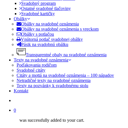
Svadobný program
Ostatné svadobné tlačoviny
Svadobné kartičky
Obálky
Obálky na svadobné oznámenia
Obálky na svadobné oznámenia s vreckom
Obálky s potlačou
Vnútorná potlač svadobnej obálky
Pásik na svadobnú obálku
Transparentné obaly na svadobné oznámenia
Texty na svadobné oznámenia
Poďakovania rodičom
Svadobné citáty
Citáty a mottá na svadobné oznámenia – 100 nápadov
Netradičné texty na svadobné oznámenia
Texty na pozvánky k svadobnému stolu
Kontakt
search
0
was successfully added to your cart.