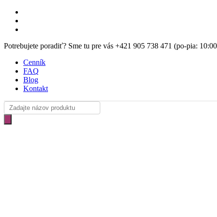
Skip
facebook
to
instagram
main
email
content
Potrebujete poradiť? Sme tu pre vás +421 905 738 471 (po-pia: 10:0
Cenník
FAQ
Blog
Kontakt
Products
search