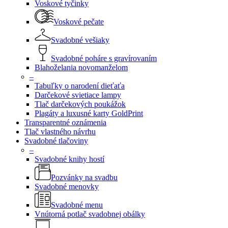
Voskové tyčinky
Voskové pečate
Svadobné vešiaky
Svadobné poháre s gravírovaním
Blahoželania novomanželom
–
Tabuľky o narodení dieťaťa
Darčekové svietiace lampy
Tlač darčekových poukážok
Plagáty a luxusné karty GoldPrint
Transparentné oznámenia
Tlač vlastného návrhu
Svadobné tlačoviny
–
Svadobné knihy hostí
Pozvánky na svadbu
Svadobné menovky
Svadobné menu
Vnútorná potlač svadobnej obálky