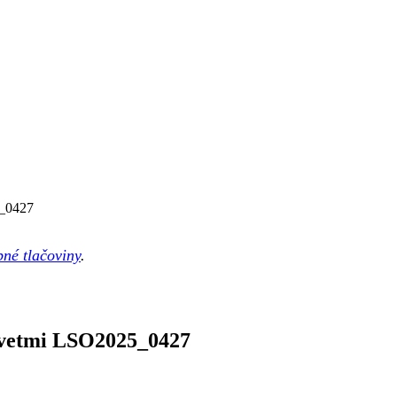
5_0427
né tlačoviny
.
kvetmi LSO2025_0427