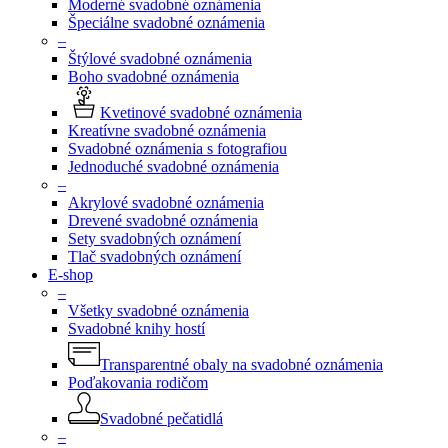
Moderné svadobné oznámenia
Špeciálne svadobné oznámenia
–
Štýlové svadobné oznámenia
Boho svadobné oznámenia
Kvetinové svadobné oznámenia
Kreatívne svadobné oznámenia
Svadobné oznámenia s fotografiou
Jednoduché svadobné oznámenia
–
Akrylové svadobné oznámenia
Drevené svadobné oznámenia
Sety svadobných oznámení
Tlač svadobných oznámení
E-shop
–
Všetky svadobné oznámenia
Svadobné knihy hostí
Transparentné obaly na svadobné oznámenia
Poďakovania rodičom
Svadobné pečatidlá
–