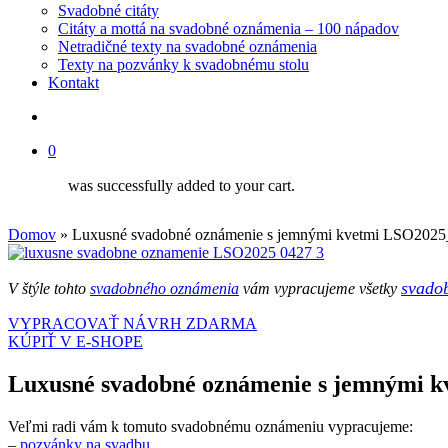
Svadobné citáty
Citáty a mottá na svadobné oznámenia – 100 nápadov
Netradičné texty na svadobné oznámenia
Texty na pozvánky k svadobnému stolu
Kontakt
search
0
was successfully added to your cart.
Domov
»
Luxusné svadobné oznámenie s jemnými kvetmi LSO202
svadob
V štýle tohto
svadobného oznámenia
vám vypracujeme všetky
VYPRACOVAŤ NÁVRH ZDARMA
KÚPIŤ V E-SHOPE
Luxusné svadobné oznámenie s jemnými 
Veľmi radi vám k tomuto svadobnému oznámeniu vypracujeme:
–
pozvánky na svadbu