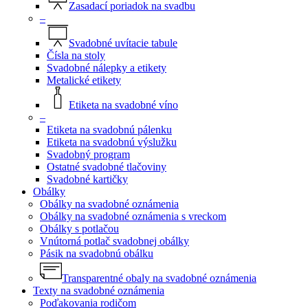
Zasadací poriadok na svadbu
–
Svadobné uvítacie tabule
Čísla na stoly
Svadobné nálepky a etikety
Metalické etikety
Etiketa na svadobné víno
–
Etiketa na svadobnú pálenku
Etiketa na svadobnú výslužku
Svadobný program
Ostatné svadobné tlačoviny
Svadobné kartičky
Obálky
Obálky na svadobné oznámenia
Obálky na svadobné oznámenia s vreckom
Obálky s potlačou
Vnútorná potlač svadobnej obálky
Pásik na svadobnú obálku
Transparentné obaly na svadobné oznámenia
Texty na svadobné oznámenia
Poďakovania rodičom