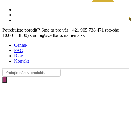
Skip
NÁVRH ZDARMA
facebook
to
instagram
main
email
content
Potrebujete poradiť? Sme tu pre vás +421 905 738 471 (po-pia:
10:00 - 18:00) studio@svadba-oznamenia.sk
Cenník
FAQ
Blog
Kontakt
Products
search