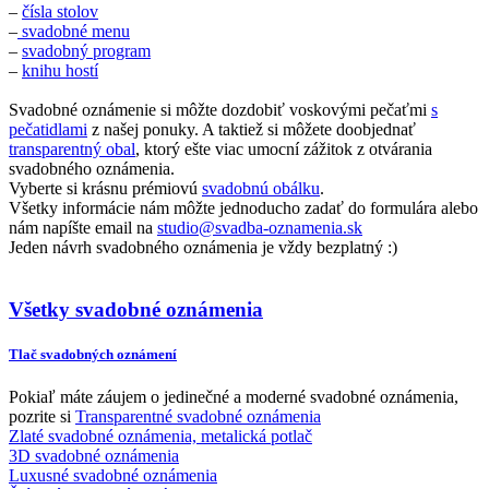
–
čísla stolov
–
svadobné menu
–
svadobný program
–
knihu hostí
Svadobné oznámenie si môžte dozdobiť voskovými pečaťmi
s
pečatidlami
z našej ponuky. A taktiež si môžete doobjednať
transparentný obal
, ktorý ešte viac umocní zážitok z otvárania
svadobného oznámenia.
Vyberte si krásnu prémiovú
svadobnú obálku
.
Všetky informácie nám môžte jednoducho zadať do formulára alebo
nám napíšte email na
studio@svadba-oznamenia.sk
Jeden návrh svadobného oznámenia je vždy bezplatný :)
Všetky svadobné oznámenia
Tlač svadobných oznámení
Pokiaľ máte záujem o jedinečné a moderné svadobné oznámenia,
pozrite si
Transparentné svadobné oznámenia
Zlaté svadobné oznámenia, metalická potlač
3D svadobné oznámenia
Luxusné svadobné oznámenia