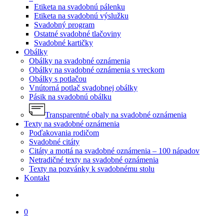
Etiketa na svadobnú pálenku
Etiketa na svadobnú výslužku
Svadobný program
Ostatné svadobné tlačoviny
Svadobné kartičky
Obálky
Obálky na svadobné oznámenia
Obálky na svadobné oznámenia s vreckom
Obálky s potlačou
Vnútorná potlač svadobnej obálky
Pásik na svadobnú obálku
Transparentné obaly na svadobné oznámenia
Texty na svadobné oznámenia
Poďakovania rodičom
Svadobné citáty
Citáty a mottá na svadobné oznámenia – 100 nápadov
Netradičné texty na svadobné oznámenia
Texty na pozvánky k svadobnému stolu
Kontakt
search
0