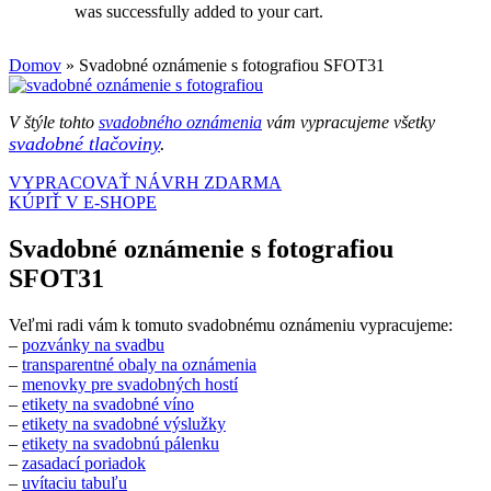
was successfully added to your cart.
Domov
»
Svadobné oznámenie s fotografiou SFOT31
V štýle tohto
svadobného oznámenia
vám vypracujeme všetky
svadobné tlačoviny
.
VYPRACOVAŤ NÁVRH ZDARMA
KÚPIŤ V E-SHOPE
Svadobné oznámenie s fotografiou
SFOT31
Veľmi radi vám k tomuto svadobnému oznámeniu vypracujeme:
–
pozvánky na svadbu
–
transparentné obaly na oznámenia
–
menovky pre svadobných hostí
–
etikety na svadobné víno
–
etikety na svadobné výslužky
–
etikety na svadobnú pálenku
–
zasadací poriadok
–
uvítaciu tabuľu