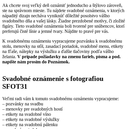
Ak chcete svoj veľký deň oznámiť jednoducho a štýlovo zároveň,
ste na správnom mieste. Tu nájdete svadobné oznámenia, v ktorých
nápaditý dizajn necháva vyniknúť dôležité posolstvo vášho
svadobného dňa a vašej lásky. Žiadne prezdobené motívy, či zložité
figúry. Tieto svadobné oznámenia boli tvorené pre snúbencov, ktorí
preferujú čisté línie a jemné tvary. Nájdite to pravé pre vás.
K svadobnému oznámeniu vypracujeme pozvánku k svadobnému
stolu, menovky na stôl, zasadací poriadok, svadobné menu, etikety
na fľaše, nálepky na výslužku a ďalšie tlačoviny podľa vášho
želania.
V prípade požiadavky na zmenu farieb, písma a pod.
napíšte nám prosím do Poznámok.
Svadobné oznámenie s fotografiou
SFOT31
Veľmi radi vám k tomuto svadobnému oznámeniu vypracujeme:
– pozvánky na svadbu
– menovky pre svadobných hostí
– etikety na svadobné víno
– etikety na svadobné výslužky
– etikety na svadobnú pálenku