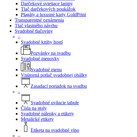
Darčekové svietiace lampy
Tlač darčekových poukážok
Plagáty a luxusné karty GoldPrint
Transparentné oznámenia
Tlač vlastného návrhu
Svadobné tlačoviny
–
Svadobné knihy hostí
Pozvánky na svadbu
Svadobné menovky
Svadobné menu
Vnútorná potlač svadobnej obálky
Zasadací poriadok na svadbu
–
Svadobné uvítacie tabule
Čísla na stoly
Svadobné nálepky a etikety
Metalické etikety
Etiketa na svadobné víno
–