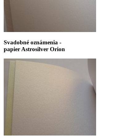
Svadobné
Svadobné oznámenia -
oznámenia
papier Astrosilver Orion
-
papier
Astrosilver
Orion