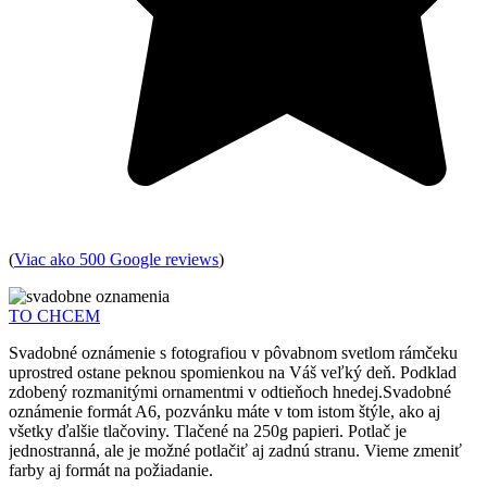
(
Viac ako 500 Google reviews
)
TO CHCEM
Svadobné oznámenie s fotografiou v pôvabnom svetlom rámčeku
uprostred ostane peknou spomienkou na Váš veľký deň. Podklad
zdobený rozmanitými ornamentmi v odtieňoch hnedej.Svadobné
oznámenie formát A6, pozvánku máte v tom istom štýle, ako aj
všetky ďalšie tlačoviny. Tlačené na 250g papieri. Potlač je
jednostranná, ale je možné potlačiť aj zadnú stranu. Vieme zmeniť
farby aj formát na požiadanie.