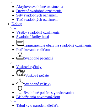
–
Akrylové svadobné oznámenia
Drevené svadobné oznámenia
Sety svadobných oznámení
Tlač svadobných oznámení
E-shop
–
Všetky svadobné oznámenia
Svadobné knihy hostí
Transparentné obaly na svadobné oznámenia
Poďakovania rodičom
Svadobné pečatidlá
–
Voskové tyčinky
Voskové pečate
Svadobné vešiaky
Svadobné poháre s gravírovaním
Blahoželania novomanželom
–
Tabuľky o narodení dieťaťa