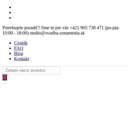
Skip
facebook
to
instagram
main
email
content
Potrebujete poradiť? Sme tu pre vás +421 905 738 471 (po-pia:
10:00 - 18:00) studio@svadba-oznamenia.sk
Cenník
FAQ
Blog
Kontakt
Products
search