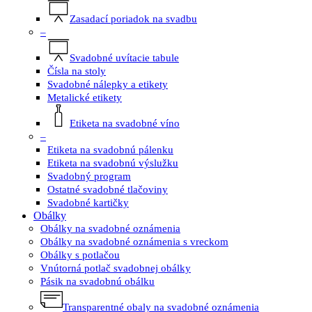
Zasadací poriadok na svadbu
–
Svadobné uvítacie tabule
Čísla na stoly
Svadobné nálepky a etikety
Metalické etikety
Etiketa na svadobné víno
–
Etiketa na svadobnú pálenku
Etiketa na svadobnú výslužku
Svadobný program
Ostatné svadobné tlačoviny
Svadobné kartičky
Obálky
Obálky na svadobné oznámenia
Obálky na svadobné oznámenia s vreckom
Obálky s potlačou
Vnútorná potlač svadobnej obálky
Pásik na svadobnú obálku
Transparentné obaly na svadobné oznámenia