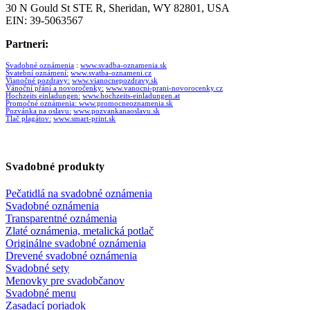
30 N Gould St STE R, Sheridan, WY 82801, USA
EIN: 39-5063567
Partneri:
Svadobné oznámenia
:
www.svadba-oznamenia.sk
Svatební oznámení:
www.svatba-oznameni.cz
Vianočné pozdravy:
www.vianocnepozdravy.sk
Vánoční přání a novoročenky:
www.vanocni-prani-novorocenky.cz
Hochzeits einladungen:
www.hochzeits-einladungen.at
Promočné oznámenia:
www.promocneoznamenia.sk
Pozvánka na oslavu:
www.pozvankanaoslavu.sk
Tlač plagátov:
www.smart-print.sk
Svadobné produkty
Pečatidlá na svadobné oznámenia
Svadobné oznámenia
Transparentné oznámenia
Zlaté oznámenia, metalická potlač
Originálne svadobné oznámenia
Drevené svadobné oznámenia
Svadobné sety
Menovky pre svadobčanov
Svadobné menu
Zasadací poriadok