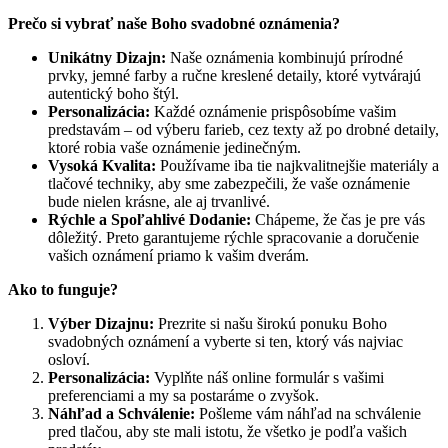
Prečo si vybrať naše Boho svadobné oznámenia?
Unikátny Dizajn:
Naše oznámenia kombinujú prírodné
prvky, jemné farby a ručne kreslené detaily, ktoré vytvárajú
autentický boho štýl.
Personalizácia:
Každé oznámenie prispôsobíme vašim
predstavám – od výberu farieb, cez texty až po drobné detaily,
ktoré robia vaše oznámenie jedinečným.
Vysoká Kvalita:
Používame iba tie najkvalitnejšie materiály a
tlačové techniky, aby sme zabezpečili, že vaše oznámenie
bude nielen krásne, ale aj trvanlivé.
Rýchle a Spoľahlivé Dodanie:
Chápeme, že čas je pre vás
dôležitý. Preto garantujeme rýchle spracovanie a doručenie
vašich oznámení priamo k vašim dverám.
Ako to funguje?
Výber Dizajnu:
Prezrite si našu širokú ponuku Boho
svadobných oznámení a vyberte si ten, ktorý vás najviac
osloví.
Personalizácia:
Vyplňte náš online formulár s vašimi
preferenciami a my sa postaráme o zvyšok.
Náhľad a Schválenie:
Pošleme vám náhľad na schválenie
pred tlačou, aby ste mali istotu, že všetko je podľa vašich