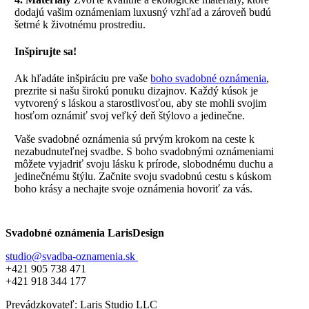
dodajú vašim oznámeniam luxusný vzhľad a zároveň budú
šetrné k životnému prostrediu.
Inšpirujte sa!
Ak hľadáte inšpiráciu pre vaše
boho svadobné oznámenia
,
prezrite si našu širokú ponuku dizajnov. Každý kúsok je
vytvorený s láskou a starostlivosťou, aby ste mohli svojim
hosťom oznámiť svoj veľký deň štýlovo a jedinečne.
Vaše svadobné oznámenia sú prvým krokom na ceste k
nezabudnuteľnej svadbe. S boho svadobnými oznámeniami
môžete vyjadriť svoju lásku k prírode, slobodnému duchu a
jedinečnému štýlu. Začnite svoju svadobnú cestu s kúskom
boho krásy a nechajte svoje oznámenia hovoriť za vás.
Svadobné oznámenia LarisDesign
studio@svadba-oznamenia.sk
+421 905 738 471
+421 918 344 177
Prevádzkovateľ: Laris Studio LLC