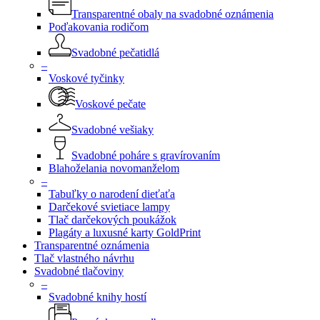
Transparentné obaly na svadobné oznámenia
Poďakovania rodičom
Svadobné pečatidlá
–
Voskové tyčinky
Voskové pečate
Svadobné vešiaky
Svadobné poháre s gravírovaním
Blahoželania novomanželom
–
Tabuľky o narodení dieťaťa
Darčekové svietiace lampy
Tlač darčekových poukážok
Plagáty a luxusné karty GoldPrint
Transparentné oznámenia
Tlač vlastného návrhu
Svadobné tlačoviny
–
Svadobné knihy hostí