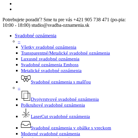
facebook
instagram
Close
Potrebujete poradiť? Sme tu pre vás +421 905 738 471 (po-pia:
Menu
10:00 - 18:00) studio@svadba-oznamenia.sk
Svadobné oznámenia
–
Všetky svadobné oznámenia
Transparentné/Metalické svadobné oznámenia
Luxusné svadobné oznámenia
Svadobné oznámenia Emboss
Metalické svadobné oznámenia
Svadobné oznámenia s mašľou
–
Dvojvrstvové svadobné oznámenia
Polkruhové svadobné oznámenia
LaserCut svadobné oznámenia
Svadobné oznámenia v obálke s vreckom
Moderné svadobné oznámenia