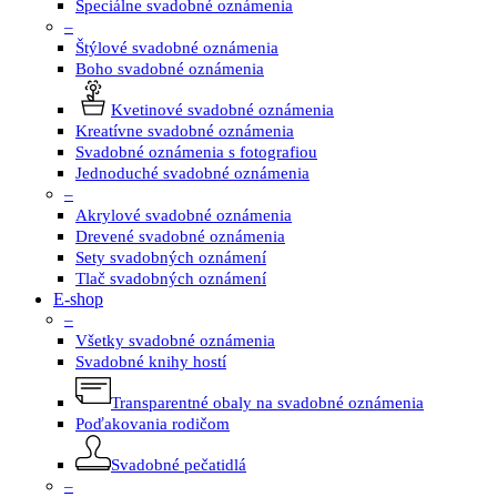
Špeciálne svadobné oznámenia
–
Štýlové svadobné oznámenia
Boho svadobné oznámenia
Kvetinové svadobné oznámenia
Kreatívne svadobné oznámenia
Svadobné oznámenia s fotografiou
Jednoduché svadobné oznámenia
–
Akrylové svadobné oznámenia
Drevené svadobné oznámenia
Sety svadobných oznámení
Tlač svadobných oznámení
E-shop
–
Všetky svadobné oznámenia
Svadobné knihy hostí
Transparentné obaly na svadobné oznámenia
Poďakovania rodičom
Svadobné pečatidlá
–