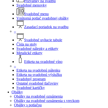
Pozvánky na svadbu
Svadobné menovky
Svadobné menu
Vnútorná potlač svadobnej obálky
Zasadací poriadok na svadbu
–
Svadobné uvítacie tabule
Čísla na stoly
Svadobné nálepky a etikety
Metalické etikety
Etiketa na svadobné víno
–
Etiketa na svadobnú pálenku
Etiketa na svadobnú výslužku
Svadobný program
Ostatné svadobné tlačoviny
Svadobné kartičky
Obálky
Obálky na svadobné oznámenia
Obálky na svadobné oznámenia s vreckom
Obálky s potlačou