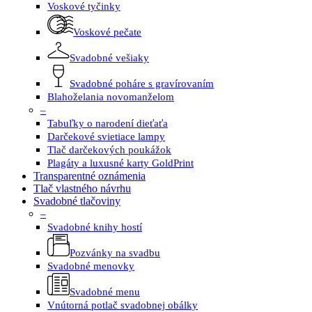
Voskové tyčinky
Voskové pečate
Svadobné vešiaky
Svadobné poháre s gravírovaním
Blahoželania novomanželom
–
Tabuľky o narodení dieťaťa
Darčekové svietiace lampy
Tlač darčekových poukážok
Plagáty a luxusné karty GoldPrint
Transparentné oznámenia
Tlač vlastného návrhu
Svadobné tlačoviny
–
Svadobné knihy hostí
Pozvánky na svadbu
Svadobné menovky
Svadobné menu
Vnútorná potlač svadobnej obálky