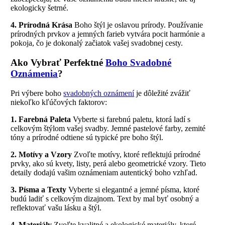
ekologicky šetrné.
4. Prírodná Krása
Boho štýl je oslavou prírody. Používanie
prírodných prvkov a jemných farieb vytvára pocit harmónie a
pokoja, čo je dokonalý začiatok vašej svadobnej cesty.
Ako Vybrať Perfektné
Boho Svadobné
Oznámenia
?
Pri výbere boho
svadobných oznámení
je dôležité zvážiť
niekoľko kľúčových faktorov:
1. Farebná Paleta
Vyberte si farebnú paletu, ktorá ladí s
celkovým štýlom vašej svadby. Jemné pastelové farby, zemité
tóny a prírodné odtiene sú typické pre boho štýl.
2. Motívy a Vzory
Zvoľte motívy, ktoré reflektujú prírodné
prvky, ako sú kvety, listy, perá alebo geometrické vzory. Tieto
detaily dodajú vašim oznámeniam autentický boho vzhľad.
3. Písma a Texty
Vyberte si elegantné a jemné písma, ktoré
budú ladiť s celkovým dizajnom. Text by mal byť osobný a
reflektovať vašu lásku a štýl.
4. Materiály
Zvoľte kvalitné a ekologické materiály, ktoré