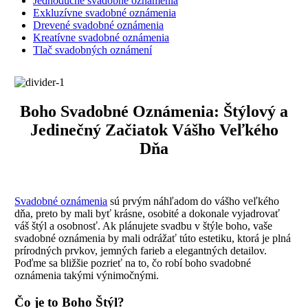
Jednoduché svadobné oznámenia
Exkluzívne svadobné oznámenia
Drevené svadobné oznámenia
Kreatívne svadobné oznámenia
Tlač svadobných oznámení
Boho Svadobné Oznámenia: Štýlový a
Jedinečný Začiatok Vášho Veľkého
Dňa
Svadobné oznámenia
sú prvým náhľadom do vášho veľkého
dňa, preto by mali byť krásne, osobité a dokonale vyjadrovať
váš štýl a osobnosť. Ak plánujete svadbu v štýle boho, vaše
svadobné oznámenia by mali odrážať túto estetiku, ktorá je plná
prírodných prvkov, jemných farieb a elegantných detailov.
Poďme sa bližšie pozrieť na to, čo robí boho svadobné
oznámenia takými výnimočnými.
Čo je to Boho Štýl?