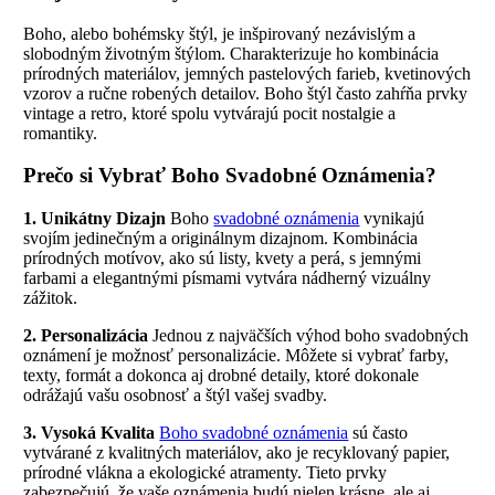
Boho, alebo bohémsky štýl, je inšpirovaný nezávislým a
slobodným životným štýlom. Charakterizuje ho kombinácia
prírodných materiálov, jemných pastelových farieb, kvetinových
vzorov a ručne robených detailov. Boho štýl často zahŕňa prvky
vintage a retro, ktoré spolu vytvárajú pocit nostalgie a
romantiky.
Prečo si Vybrať Boho Svadobné Oznámenia?
1. Unikátny Dizajn
Boho
svadobné oznámenia
vynikajú
svojím jedinečným a originálnym dizajnom. Kombinácia
prírodných motívov, ako sú listy, kvety a perá, s jemnými
farbami a elegantnými písmami vytvára nádherný vizuálny
zážitok.
2. Personalizácia
Jednou z najväčších výhod boho svadobných
oznámení je možnosť personalizácie. Môžete si vybrať farby,
texty, formát a dokonca aj drobné detaily, ktoré dokonale
odrážajú vašu osobnosť a štýl vašej svadby.
3. Vysoká Kvalita
Boho svadobné oznámenia
sú často
vytvárané z kvalitných materiálov, ako je recyklovaný papier,
prírodné vlákna a ekologické atramenty. Tieto prvky
zabezpečujú, že vaše oznámenia budú nielen krásne, ale aj