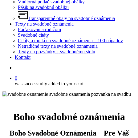
Vnútorná potlač svadobnej obálky
Pásik na svadobnú obálku
Transparentné obaly na svadobné oznámenia
Texty na svadobné oznámenia
Poďakovania rodičom
Svadobné citáty
Citáty a mottá na svadobné oznámenia – 100 nápadov
Netradičné texty na svadobné oznámenia
Texty na pozvánky k svadobnému stolu
Kontakt
search
0
was successfully added to your cart.
Boho svadobné oznámenia
Boho Svadobné Oznámenia – Pre Váš