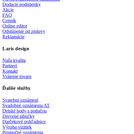
Dodacie podmienky
Akcie
FAQ
Cenník
Online editor
Odstúpenie od zmluvy
Reklamácie
Laris design
Naša kvalita
Partneri
Kontakt
Vrátenie tovaru
Ďalšie služby
Svatební oznámení
Svadobné oznámenia AT
Detské body s potlačou
Drevené tabuľky
Darčekové pohľadnice
Výroba vizitiek
Promočné oznámenia