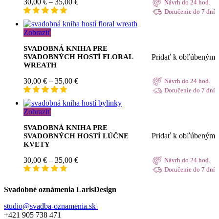
Price
30,00
€
–
35,00
€
Návrh do 24 hod.
range:
Doručenie do 7 dní
30,00 €
through
Zobraziť
35,00 €
SVADOBNÁ KNIHA PRE
Pridať k obľúbeným
SVADOBNÝCH HOSTÍ FLORAL
WREATH
Price
30,00
€
–
35,00
€
Návrh do 24 hod.
range:
Doručenie do 7 dní
30,00 €
through
Zobraziť
35,00 €
SVADOBNÁ KNIHA PRE
Pridať k obľúbeným
SVADOBNÝCH HOSTÍ LÚČNE
KVETY
Price
30,00
€
–
35,00
€
Návrh do 24 hod.
range:
Doručenie do 7 dní
30,00 €
through
Svadobné oznámenia LarisDesign
35,00 €
studio@svadba-oznamenia.sk
+421 905 738 471