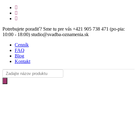
Skip
facebook
to
instagram
main
email
content
Potrebujete poradiť? Sme tu pre vás +421 905 738 471 (po-pia:
10:00 - 18:00) studio@svadba-oznamenia.sk
Cenník
FAQ
Blog
Kontakt
Products
search