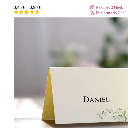
Price
0,45
€
–
0,90
€
Návrh do 24 hod.
range:
Doručenie do 7 dní
0,45 €
through
0,90 €