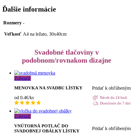
Ďalšie informácie
Rozmery
-
Veľkosť
A4 na ležato, 30x40cm
Svadobné tlačoviny v
podobnom/rovnakom dizajne
Zobraziť
Pridať k obľúbeným
MENOVKA NA SVADBU LÍSTKY
od 0.4€/ks
Návrh do 24 hod.
Doručenie do 7 dní
Zobraziť
VNÚTORNÁ POTLAČ DO
Pridať k obľúbeným
SVADOBNEJ OBÁLKY LÍSTKY