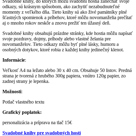
Svadobné knihy, do ktorých môžu svadobní hostia zanechať svoje
odkazy, sú krásnym spôsobom, ako zachytiť nezabudnuteľné
momenty z veľkého dňa. Tieto knihy sú ako živé pamätníky plné
šťastných spomienok a príbehov, ktoré môžu novomanželia prečítať
aj o mnoho rokov neskôr a znovu prežiť ten úžasný deň.
Svadobné knihy obsahujú prázdne stránky, kde hostia môžu napísať
svoje pozdravy, dojmy, príhody alebo vlastné želania pre
novomanželov. Tieto odkazy môžu byť plné lásky, humoru a
osobných dotykov, ktoré robia z každej knihy jedinečný klenot.
Informácie
:
Veľkosť A4 na ležato alebo 30 x 40 cm. Obsahuje 50 listov. Predná
strana je tvorená z hrubého 300g papiera, vnútro 120g papier, zo
zadnej strany je lepenka.
Možnosti
:
Potlač vlastného textu
Grafický poplatok:
personalizácia a príprava na tlač 15€
Svadobné knihy pre svadobných hostí