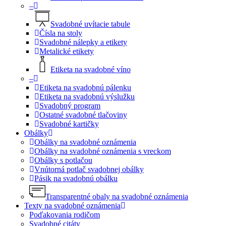
–
Svadobné uvítacie tabule
Čísla na stoly
Svadobné nálepky a etikety
Metalické etikety
Etiketa na svadobné víno
–
Etiketa na svadobnú pálenku
Etiketa na svadobnú výslužku
Svadobný program
Ostatné svadobné tlačoviny
Svadobné kartičky
Obálky
Obálky na svadobné oznámenia
Obálky na svadobné oznámenia s vreckom
Obálky s potlačou
Vnútorná potlač svadobnej obálky
Pásik na svadobnú obálku
Transparentné obaly na svadobné oznámenia
Texty na svadobné oznámenia
Poďakovania rodičom
Svadobné citáty