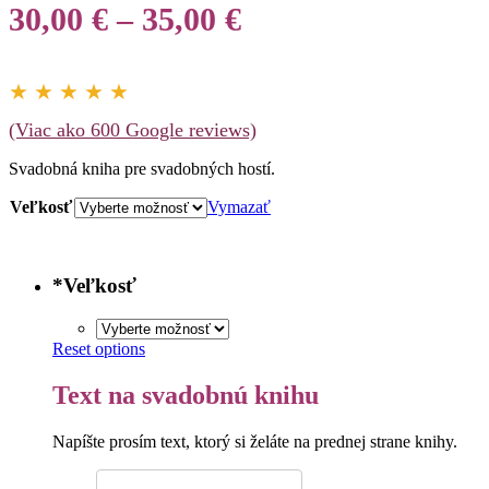
Price
30,00
€
–
35,00
€
range:
30,00 €
★ ★ ★ ★ ★
through
(Viac ako 600 Google reviews)
35,00 €
Svadobná kniha pre svadobných hostí.
Veľkosť
Vymazať
*
Veľkosť
Reset options
Text na svadobnú knihu
Napíšte prosím text, ktorý si želáte na prednej strane knihy.