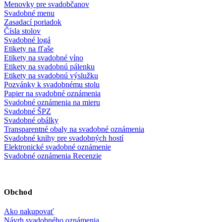
Menovky pre svadobčanov
Svadobné menu
Zasadací poriadok
Čísla stolov
Svadobné logá
Etikety na fľaše
Etikety na svadobné víno
Etikety na svadobnú pálenku
Etikety na svadobnú výslužku
Pozvánky k svadobnému stolu
Papier na svadobné oznámenia
Svadobné oznámenia na mieru
Svadobné ŠPZ
Svadobné obálky
Transparentné obaly na svadobné oznámenia
Svadobné knihy pre svadobných hostí
Elektronické svadobné oznámenie
Svadobné oznámenia Recenzie
Obchod
Ako nakupovať
Návrh svadobného oznámenia