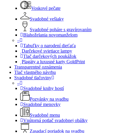
Voskové pečate
Svadobné vešiaky
Svadobné poháre s gravírovaním
Blahoželania novomanželom
–
Tabuľky o narodení dieťaťa
Darčekové svietiace lampy
Tlač darčekových poukážok
Plagáty a luxusné karty GoldPrint
Transparentné oznámenia
Tlač vlastného návrhu
Svadobné tlačoviny
–
Svadobné knihy hostí
Pozvánky na svadbu
Svadobné menovky
Svadobné menu
Vnútorná potlač svadobnej obálky
Zasadací poriadok na svadbu