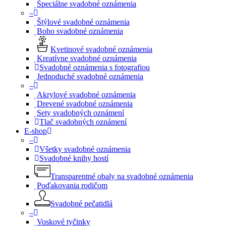
Špeciálne svadobné oznámenia
–
Štýlové svadobné oznámenia
Boho svadobné oznámenia
Kvetinové svadobné oznámenia
Kreatívne svadobné oznámenia
Svadobné oznámenia s fotografiou
Jednoduché svadobné oznámenia
–
Akrylové svadobné oznámenia
Drevené svadobné oznámenia
Sety svadobných oznámení
Tlač svadobných oznámení
E-shop
–
Všetky svadobné oznámenia
Svadobné knihy hostí
Transparentné obaly na svadobné oznámenia
Poďakovania rodičom
Svadobné pečatidlá
–
Voskové tyčinky