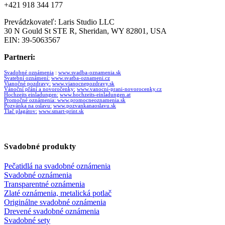
+421 918 344 177
Prevádzkovateľ: Laris Studio LLC
30 N Gould St STE R, Sheridan, WY 82801, USA
EIN: 39-5063567
Partneri:
Svadobné oznámenia
:
www.svadba-oznamenia.sk
Svatební oznámení:
www.svatba-oznameni.cz
Vianočné pozdravy:
www.vianocnepozdravy.sk
Vánoční přání a novoročenky:
www.vanocni-prani-novorocenky.cz
Hochzeits einladungen:
www.hochzeits-einladungen.at
Promočné oznámenia:
www.promocneoznamenia.sk
Pozvánka na oslavu:
www.pozvankanaoslavu.sk
Tlač plagátov:
www.smart-print.sk
Svadobné produkty
Pečatidlá na svadobné oznámenia
Svadobné oznámenia
Transparentné oznámenia
Zlaté oznámenia, metalická potlač
Originálne svadobné oznámenia
Drevené svadobné oznámenia
Svadobné sety