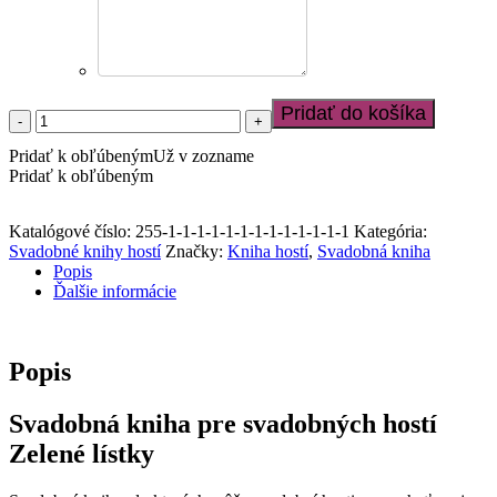
Pridať do košíka
množstvo
Svadobná
Pridať k obľúbeným
Už v zozname
kniha
Pridať k obľúbeným
pre
svadobných
hostí
Katalógové číslo:
255-1-1-1-1-1-1-1-1-1-1-1-1-1
Kategória:
Zelené
Svadobné knihy hostí
Značky:
Kniha hostí
,
Svadobná kniha
lístky
Popis
Ďalšie informácie
Popis
Svadobná kniha pre svadobných hostí
Zelené lístky