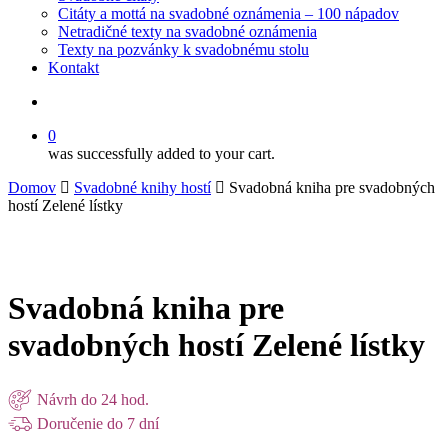
Citáty a mottá na svadobné oznámenia – 100 nápadov
Netradičné texty na svadobné oznámenia
Texty na pozvánky k svadobnému stolu
Kontakt
search
0
was successfully added to your cart.
Domov
Svadobné knihy hostí
Svadobná kniha pre svadobných
hostí Zelené lístky
Svadobná kniha pre
svadobných hostí Zelené lístky
Návrh do 24 hod.
Doručenie do 7 dní