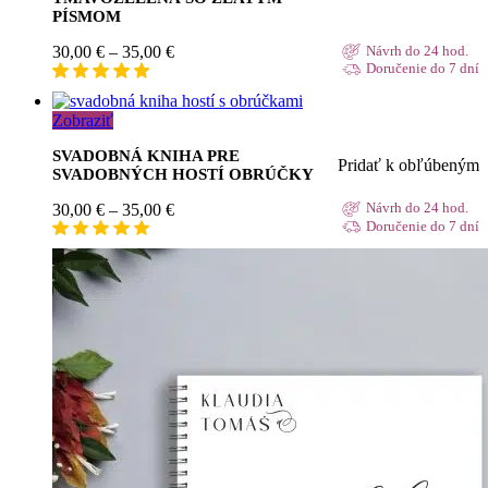
PÍSMOM
Price
30,00
€
–
35,00
€
Návrh do 24 hod.
range:
Doručenie do 7 dní
30,00 €
through
Zobraziť
35,00 €
SVADOBNÁ KNIHA PRE
Pridať k obľúbeným
SVADOBNÝCH HOSTÍ OBRÚČKY
Price
30,00
€
–
35,00
€
Návrh do 24 hod.
range:
Doručenie do 7 dní
30,00 €
through
35,00 €