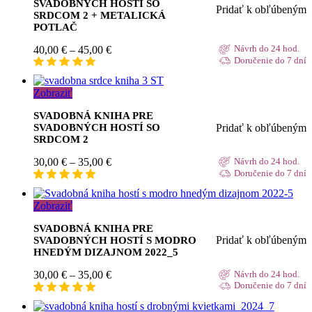
SVADOBNÝCH HOSTÍ SO
Pridať k obľúbeným
SRDCOM 2 + METALICKÁ
POTLAČ
Price
40,00
€
–
45,00
€
Návrh do 24 hod.
range:
Doručenie do 7 dní
40,00 €
through
Zobraziť
45,00 €
SVADOBNÁ KNIHA PRE
Pridať k obľúbeným
SVADOBNÝCH HOSTÍ SO
SRDCOM 2
Price
30,00
€
–
35,00
€
Návrh do 24 hod.
range:
Doručenie do 7 dní
30,00 €
through
Zobraziť
35,00 €
SVADOBNÁ KNIHA PRE
Pridať k obľúbeným
SVADOBNÝCH HOSTÍ S MODRO
HNEDÝM DIZAJNOM 2022_5
Price
30,00
€
–
35,00
€
Návrh do 24 hod.
range:
Doručenie do 7 dní
30,00 €
through