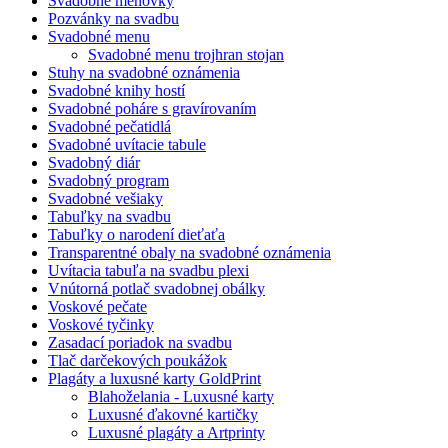
Svadobné menovky
Pozvánky na svadbu
Svadobné menu
Svadobné menu trojhran stojan
Stuhy na svadobné oznámenia
Svadobné knihy hostí
Svadobné poháre s gravírovaním
Svadobné pečatidlá
Svadobné uvítacie tabule
Svadobný diár
Svadobný program
Svadobné vešiaky
Tabuľky na svadbu
Tabuľky o narodení dieťaťa
Transparentné obaly na svadobné oznámenia
Uvítacia tabuľa na svadbu plexi
Vnútorná potlač svadobnej obálky
Voskové pečate
Voskové tyčinky
Zasadací poriadok na svadbu
Tlač darčekových poukážok
Plagáty a luxusné karty GoldPrint
Blahoželania - Luxusné karty
Luxusné ďakovné kartičky
Luxusné plagáty a Artprinty