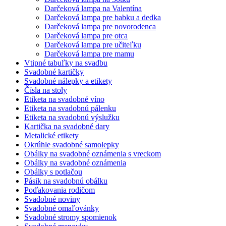
Darčeková lampa na Valentína
Darčeková lampa pre babku a dedka
Darčeková lampa pre novorodenca
Darčeková lampa pre otca
Darčeková lampa pre učiteľku
Darčeková lampa pre mamu
Vtipné tabuľky na svadbu
Svadobné kartičky
Svadobné nálepky a etikety
Čísla na stoly
Etiketa na svadobné víno
Etiketa na svadobnú pálenku
Etiketa na svadobnú výslužku
Kartička na svadobné dary
Metalické etikety
Okrúhle svadobné samolepky
Obálky na svadobné oznámenia s vreckom
Obálky na svadobné oznámenia
Obálky s potlačou
Pásik na svadobnú obálku
Poďakovania rodičom
Svadobné noviny
Svadobné omaľovánky
Svadobné stromy spomienok