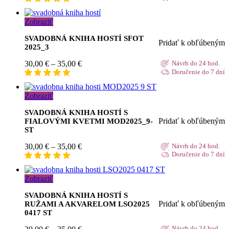
30,00 €
through
Zobraziť
35,00 €
SVADOBNÁ KNIHA HOSTÍ SFOT
Pridať k obľúbeným
2025_3
Price
30,00
€
–
35,00
€
Návrh do 24 hod.
range:
Doručenie do 7 dní
30,00 €
through
Zobraziť
35,00 €
SVADOBNÁ KNIHA HOSTÍ S
Pridať k obľúbeným
FIALOVÝMI KVETMI MOD2025_9-
ST
Price
30,00
€
–
35,00
€
Návrh do 24 hod.
range:
Doručenie do 7 dní
30,00 €
through
Zobraziť
35,00 €
SVADOBNÁ KNIHA HOSTÍ S
Pridať k obľúbeným
RUŽAMI A AKVARELOM LSO2025
0417 ST
Price
Návrh do 24 hod.