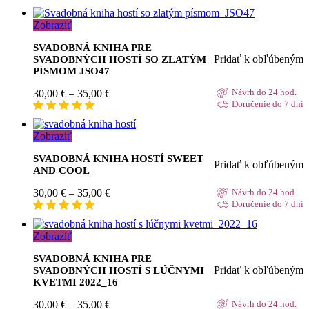
Zobraziť
SVADOBNÁ KNIHA PRE
Pridať k obľúbeným
SVADOBNÝCH HOSTÍ SO ZLATÝM
PÍSMOM JSO47
Price
30,00
€
–
35,00
€
Návrh do 24 hod.
range:
Doručenie do 7 dní
30,00 €
through
Zobraziť
35,00 €
SVADOBNÁ KNIHA HOSTÍ SWEET
Pridať k obľúbeným
AND COOL
Price
30,00
€
–
35,00
€
Návrh do 24 hod.
range:
Doručenie do 7 dní
30,00 €
through
Zobraziť
35,00 €
SVADOBNÁ KNIHA PRE
Pridať k obľúbeným
SVADOBNÝCH HOSTÍ S LÚČNYMI
KVETMI 2022_16
Price
30,00
€
–
35,00
€
Návrh do 24 hod.