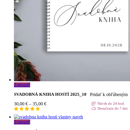
Zobraziť
Pridať k obľúbeným
SVADOBNÁ KNIHA HOSTÍ 2025_10
Price
30,00
€
–
35,00
€
Návrh do 24 hod.
range:
Doručenie do 7 dní
30,00 €
through
Zobraziť
35,00 €