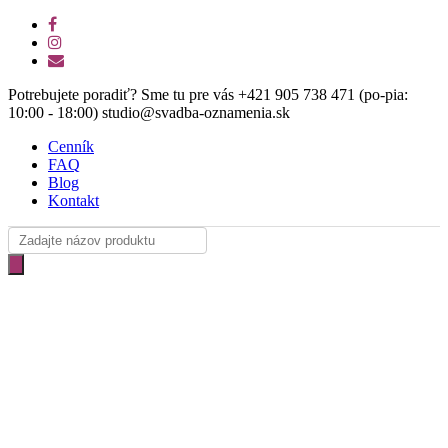
Skip
facebook
to
instagram
main
email
content
Potrebujete poradiť? Sme tu pre vás +421 905 738 471 (po-pia:
10:00 - 18:00) studio@svadba-oznamenia.sk
Cenník
FAQ
Blog
Kontakt
Products
search