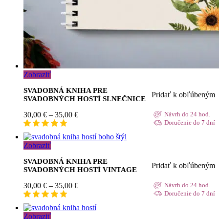
Zobraziť
SVADOBNÁ KNIHA PRE
Pridať k obľúbeným
SVADOBNÝCH HOSTÍ SLNEČNICE
Price
30,00
€
–
35,00
€
Návrh do 24 hod.
range:
Doručenie do 7 dní
30,00 €
through
Zobraziť
35,00 €
SVADOBNÁ KNIHA PRE
Pridať k obľúbeným
SVADOBNÝCH HOSTÍ VINTAGE
Price
30,00
€
–
35,00
€
Návrh do 24 hod.
range:
Doručenie do 7 dní
30,00 €
through
Zobraziť