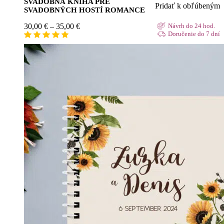
SVADOBNÁ KNIHA PRE
Pridať k obľúbeným
SVADOBNÝCH HOSTÍ ROMANCE
Price
30,00
€
–
35,00
€
Návrh do 24 hod.
range:
Doručenie do 7 dní
30,00 €
through
35,00 €