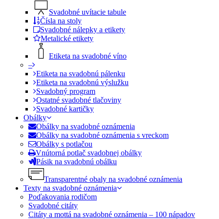
Svadobné uvítacie tabule
Čísla na stoly
Svadobné nálepky a etikety
Metalické etikety
Etiketa na svadobné víno
–
Etiketa na svadobnú pálenku
Etiketa na svadobnú výslužku
Svadobný program
Ostatné svadobné tlačoviny
Svadobné kartičky
Obálky
Obálky na svadobné oznámenia
Obálky na svadobné oznámenia s vreckom
Obálky s potlačou
Vnútorná potlač svadobnej obálky
Pásik na svadobnú obálku
Transparentné obaly na svadobné oznámenia
Texty na svadobné oznámenia
Poďakovania rodičom
Svadobné citáty
Citáty a mottá na svadobné oznámenia – 100 nápadov