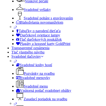
Voskové pečate
Svadobné vešiaky
Svadobné poháre s gravírovaním
Blahoželania novomanželom
–
Tabuľky o narodení dieťaťa
Darčekové svietiace lampy
Tlač darčekových poukážok
Plagáty a luxusné karty GoldPrint
Transparentné oznámenia
Tlač vlastného návrhu
Svadobné tlačoviny
–
Svadobné knihy hostí
Pozvánky na svadbu
Svadobné menovky
Svadobné menu
Vnútorná potlač svadobnej obálky
Zasadací poriadok na svadbu
–