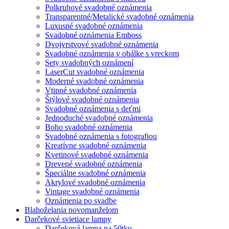
Polkruhové svadobné oznámenia
Transparentné/Metalické svadobné oznámenia
Luxusné svadobné oznámenia
Svadobné oznámenia Emboss
Dvojvrstvové svadobné oznámenia
Svadobné oznámenia v obálke s vreckom
Sety svadobných oznámení
LaserCut svadobné oznámenia
Moderné svadobné oznámenia
Vtipné svadobné oznámenia
Štýlové svadobné oznámenia
Svadobné oznámenia s deťmi
Jednoduché svadobné oznámenia
Boho svadobné oznámenia
Svadobné oznámenia s fotografiou
Kreatívne svadobné oznámenia
Kvetinové svadobné oznámenia
Drevené svadobné oznámenia
Špeciálne svadobné oznámenia
Akrylové svadobné oznámenia
Vintage svadobné oznámenia
Oznámenia po svadbe
Blahoželania novomanželom
Darčekové svietiace lampy
Darčeková lampa na 50tku