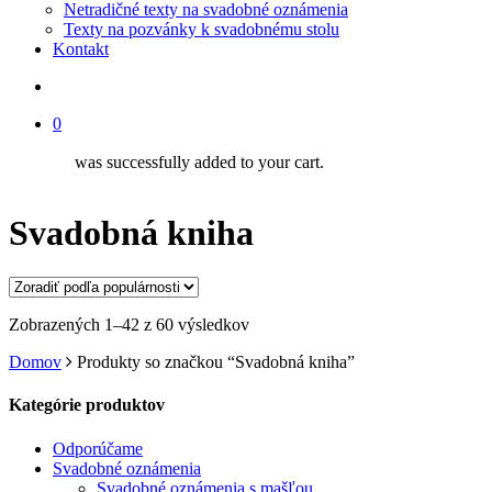
Netradičné texty na svadobné oznámenia
Texty na pozvánky k svadobnému stolu
Kontakt
search
0
was successfully added to your cart.
Svadobná kniha
Zoradené
Zobrazených 1–42 z 60 výsledkov
podľa
Domov
Produkty so značkou “Svadobná kniha”
popularity
Kategórie produktov
Odporúčame
Svadobné oznámenia
Svadobné oznámenia s mašľou