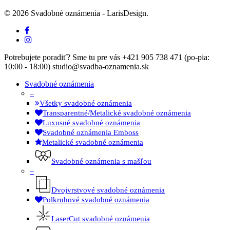
© 2026 Svadobné oznámenia - LarisDesign.
facebook
instagram
Close
Potrebujete poradiť? Sme tu pre vás +421 905 738 471 (po-pia:
Menu
10:00 - 18:00) studio@svadba-oznamenia.sk
Svadobné oznámenia
–
Všetky svadobné oznámenia
Transparentné/Metalické svadobné oznámenia
Luxusné svadobné oznámenia
Svadobné oznámenia Emboss
Metalické svadobné oznámenia
Svadobné oznámenia s mašľou
–
Dvojvrstvové svadobné oznámenia
Polkruhové svadobné oznámenia
LaserCut svadobné oznámenia