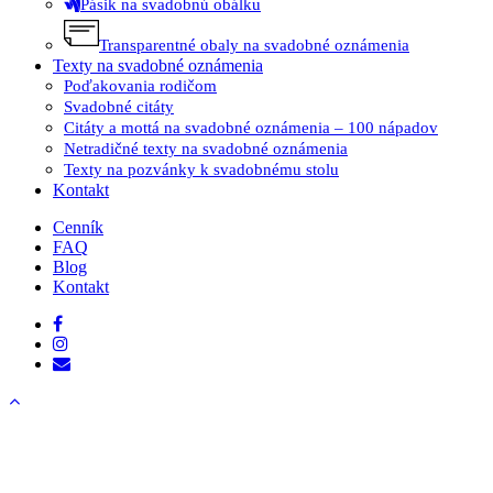
Pásik na svadobnú obálku
Transparentné obaly na svadobné oznámenia
Texty na svadobné oznámenia
Poďakovania rodičom
Svadobné citáty
Citáty a mottá na svadobné oznámenia – 100 nápadov
Netradičné texty na svadobné oznámenia
Texty na pozvánky k svadobnému stolu
Kontakt
Cenník
FAQ
Blog
Kontakt
facebook
instagram
email