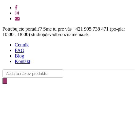
Skip
facebook
to
instagram
main
email
content
Potrebujete poradiť? Sme tu pre vás +421 905 738 471 (po-pia:
10:00 - 18:00) studio@svadba-oznamenia.sk
Cenník
FAQ
Blog
Kontakt
Products
search