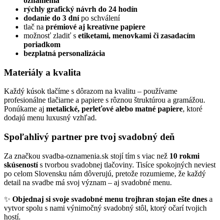
oznámenia
rýchly grafický návrh do 24 hodín
dodanie do 3 dní
po schválení
tlač na
prémiové aj kreatívne papiere
možnosť zladiť s
etiketami, menovkami či zasadacím
poriadkom
bezplatná personalizácia
Materiály a kvalita
Každý kúsok tlačíme s dôrazom na kvalitu – používame
profesionálne tlačiarne a papiere s rôznou štruktúrou a gramážou.
Ponúkame aj
metalické, perleťové alebo matné papiere
, ktoré
dodajú menu luxusný vzhľad.
Spoľahlivý partner pre tvoj svadobný deň
Za značkou
svadba-oznamenia.sk
stojí tím s viac než
10 rokmi
skúseností
s tvorbou svadobnej tlačoviny. Tisíce spokojných neviest
po celom Slovensku nám dôverujú, pretože rozumieme, že každý
detail na svadbe má svoj význam – aj svadobné menu.
✨
Objednaj si svoje svadobné menu trojhran stojan ešte dnes
a
vytvor spolu s nami výnimočný svadobný stôl, ktorý očarí tvojich
hostí.