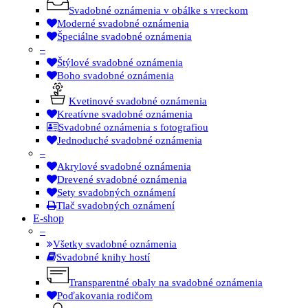
Svadobné oznámenia v obálke s vreckom
Moderné svadobné oznámenia
Špeciálne svadobné oznámenia
–
Štýlové svadobné oznámenia
Boho svadobné oznámenia
Kvetinové svadobné oznámenia
Kreatívne svadobné oznámenia
Svadobné oznámenia s fotografiou
Jednoduché svadobné oznámenia
–
Akrylové svadobné oznámenia
Drevené svadobné oznámenia
Sety svadobných oznámení
Tlač svadobných oznámení
E-shop
–
Všetky svadobné oznámenia
Svadobné knihy hostí
Transparentné obaly na svadobné oznámenia
Poďakovania rodičom