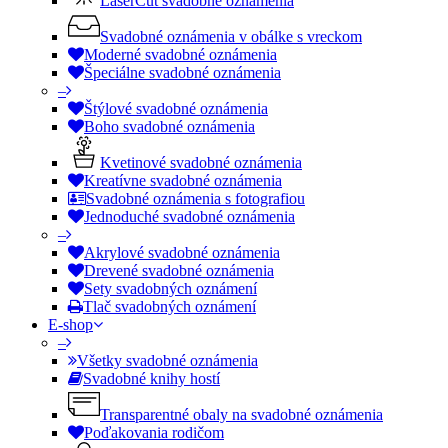
LaserCut svadobné oznámenia
Svadobné oznámenia v obálke s vreckom
Moderné svadobné oznámenia
Špeciálne svadobné oznámenia
–
Štýlové svadobné oznámenia
Boho svadobné oznámenia
Kvetinové svadobné oznámenia
Kreatívne svadobné oznámenia
Svadobné oznámenia s fotografiou
Jednoduché svadobné oznámenia
–
Akrylové svadobné oznámenia
Drevené svadobné oznámenia
Sety svadobných oznámení
Tlač svadobných oznámení
E-shop
–
Všetky svadobné oznámenia
Svadobné knihy hostí
Transparentné obaly na svadobné oznámenia
Poďakovania rodičom