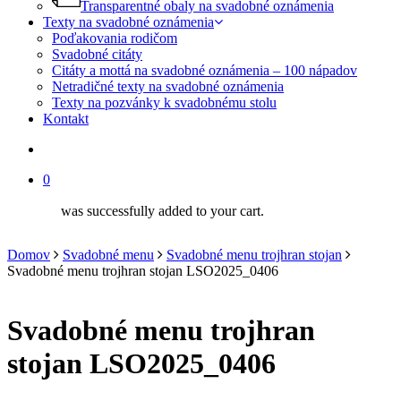
Transparentné obaly na svadobné oznámenia
Texty na svadobné oznámenia
Poďakovania rodičom
Svadobné citáty
Citáty a mottá na svadobné oznámenia – 100 nápadov
Netradičné texty na svadobné oznámenia
Texty na pozvánky k svadobnému stolu
Kontakt
search
0
was successfully added to your cart.
Domov
Svadobné menu
Svadobné menu trojhran stojan
Svadobné menu trojhran stojan LSO2025_0406
Svadobné menu trojhran
stojan LSO2025_0406