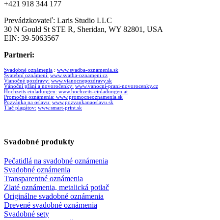
+421 918 344 177
Prevádzkovateľ: Laris Studio LLC
30 N Gould St STE R, Sheridan, WY 82801, USA
EIN: 39-5063567
Partneri:
Svadobné oznámenia
:
www.svadba-oznamenia.sk
Svatební oznámení:
www.svatba-oznameni.cz
Vianočné pozdravy:
www.vianocnepozdravy.sk
Vánoční přání a novoročenky:
www.vanocni-prani-novorocenky.cz
Hochzeits einladungen:
www.hochzeits-einladungen.at
Promočné oznámenia:
www.promocneoznamenia.sk
Pozvánka na oslavu:
www.pozvankanaoslavu.sk
Tlač plagátov:
www.smart-print.sk
Svadobné produkty
Pečatidlá na svadobné oznámenia
Svadobné oznámenia
Transparentné oznámenia
Zlaté oznámenia, metalická potlač
Originálne svadobné oznámenia
Drevené svadobné oznámenia
Svadobné sety