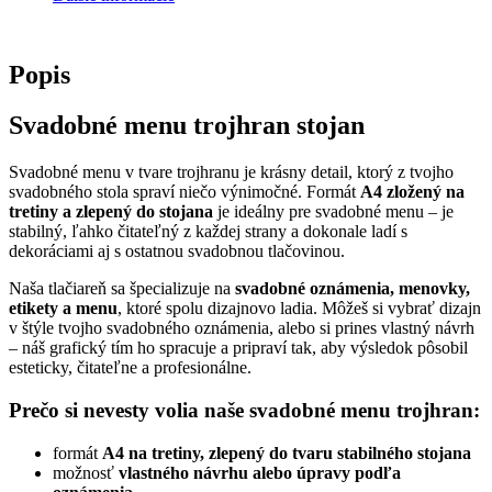
Popis
Svadobné menu trojhran stojan
Svadobné menu v tvare trojhranu je krásny detail, ktorý z tvojho
svadobného stola spraví niečo výnimočné. Formát
A4 zložený na
tretiny a zlepený do stojana
je ideálny pre svadobné menu – je
stabilný, ľahko čitateľný z každej strany a dokonale ladí s
dekoráciami aj s ostatnou svadobnou tlačovinou.
Naša tlačiareň sa špecializuje na
svadobné oznámenia, menovky,
etikety a menu
, ktoré spolu dizajnovo ladia. Môžeš si vybrať dizajn
v štýle tvojho svadobného oznámenia, alebo si prines vlastný návrh
– náš grafický tím ho spracuje a pripraví tak, aby výsledok pôsobil
esteticky, čitateľne a profesionálne.
Prečo si nevesty volia naše svadobné menu trojhran:
formát
A4 na tretiny, zlepený do tvaru stabilného stojana
možnosť
vlastného návrhu alebo úpravy podľa