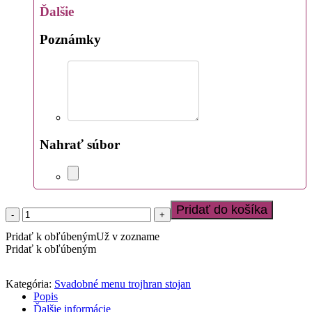
Ďalšie
Poznámky
Nahrať súbor
Pridať do košíka
množstvo
Svadobné
Pridať k obľúbeným
Už v zozname
menu
Pridať k obľúbeným
trojhran
stojan
LSO2025_0406
Kategória:
Svadobné menu trojhran stojan
Popis
Ďalšie informácie