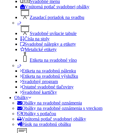
Svadobné menu
Vnútorná potlač svadobnej obálky
Zasadací poriadok na svadbu
–
Svadobné uvítacie tabule
Čísla na stoly
Svadobné nálepky a etikety
Metalické etikety
Etiketa na svadobné víno
–
Etiketa na svadobnú pálenku
Etiketa na svadobnú výslužku
Svadobný program
Ostatné svadobné tlačoviny
Svadobné kartičky
Obálky
Obálky na svadobné oznámenia
Obálky na svadobné oznámenia s vreckom
Obálky s potlačou
Vnútorná potlač svadobnej obálky
Pásik na svadobnú obálku