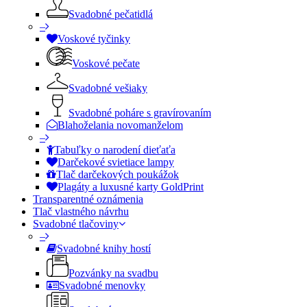
Svadobné pečatidlá
–
Voskové tyčinky
Voskové pečate
Svadobné vešiaky
Svadobné poháre s gravírovaním
Blahoželania novomanželom
–
Tabuľky o narodení dieťaťa
Darčekové svietiace lampy
Tlač darčekových poukážok
Plagáty a luxusné karty GoldPrint
Transparentné oznámenia
Tlač vlastného návrhu
Svadobné tlačoviny
–
Svadobné knihy hostí
Pozvánky na svadbu
Svadobné menovky