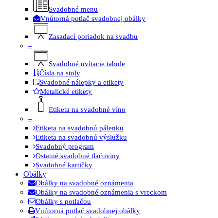
Svadobné menu
Vnútorná potlač svadobnej obálky
Zasadací poriadok na svadbu
–
Svadobné uvítacie tabule
Čísla na stoly
Svadobné nálepky a etikety
Metalické etikety
Etiketa na svadobné víno
–
Etiketa na svadobnú pálenku
Etiketa na svadobnú výslužku
Svadobný program
Ostatné svadobné tlačoviny
Svadobné kartičky
Obálky
Obálky na svadobné oznámenia
Obálky na svadobné oznámenia s vreckom
Obálky s potlačou
Vnútorná potlač svadobnej obálky