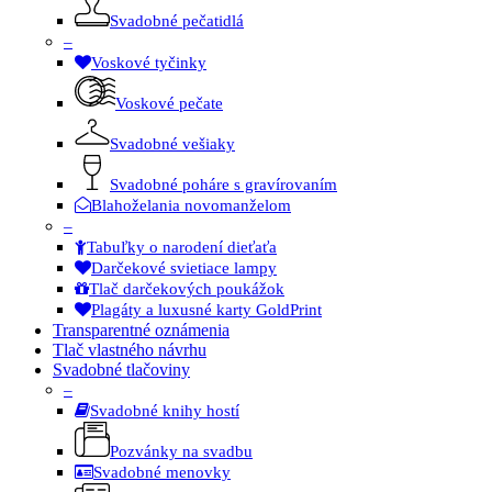
Svadobné pečatidlá
–
Voskové tyčinky
Voskové pečate
Svadobné vešiaky
Svadobné poháre s gravírovaním
Blahoželania novomanželom
–
Tabuľky o narodení dieťaťa
Darčekové svietiace lampy
Tlač darčekových poukážok
Plagáty a luxusné karty GoldPrint
Transparentné oznámenia
Tlač vlastného návrhu
Svadobné tlačoviny
–
Svadobné knihy hostí
Pozvánky na svadbu
Svadobné menovky