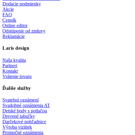
Dodacie podmienky
Akcie
FAQ
Cenník
Online editor
Odstúpenie od zmluvy
Reklamácie
Laris design
Naša kvalita
Partneri
Kontakt
Vrátenie tovaru
Ďalšie služby
Svatební oznámení
Svadobné oznámenia AT
Detské body s potlačou
Drevené tabuľky
Darčekové pohľadnice
Výroba vizitiek
Promočné oznámenia