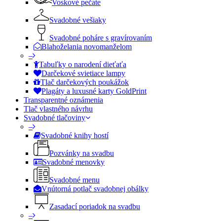
Voskové pečate
Svadobné vešiaky
Svadobné poháre s gravírovaním
Blahoželania novomanželom
–
Tabuľky o narodení dieťaťa
Darčekové svietiace lampy
Tlač darčekových poukážok
Plagáty a luxusné karty GoldPrint
Transparentné oznámenia
Tlač vlastného návrhu
Svadobné tlačoviny
–
Svadobné knihy hostí
Pozvánky na svadbu
Svadobné menovky
Svadobné menu
Vnútorná potlač svadobnej obálky
Zasadací poriadok na svadbu
–