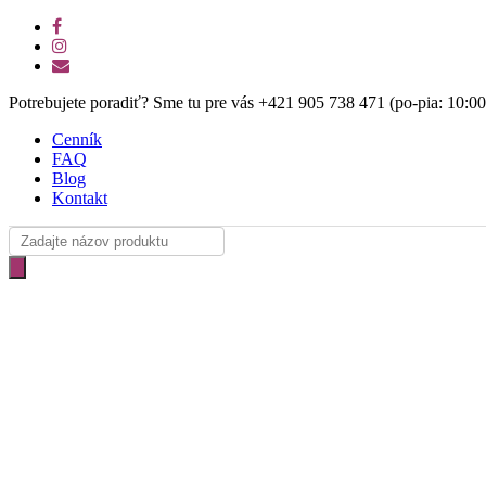
Skip
facebook
to
instagram
main
email
content
Potrebujete poradiť? Sme tu pre vás +421 905 738 471 (po-pia: 10:0
Cenník
FAQ
Blog
Kontakt
Products
search