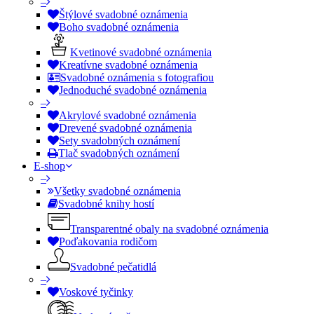
–
Štýlové svadobné oznámenia
Boho svadobné oznámenia
Kvetinové svadobné oznámenia
Kreatívne svadobné oznámenia
Svadobné oznámenia s fotografiou
Jednoduché svadobné oznámenia
–
Akrylové svadobné oznámenia
Drevené svadobné oznámenia
Sety svadobných oznámení
Tlač svadobných oznámení
E-shop
–
Všetky svadobné oznámenia
Svadobné knihy hostí
Transparentné obaly na svadobné oznámenia
Poďakovania rodičom
Svadobné pečatidlá
–
Voskové tyčinky