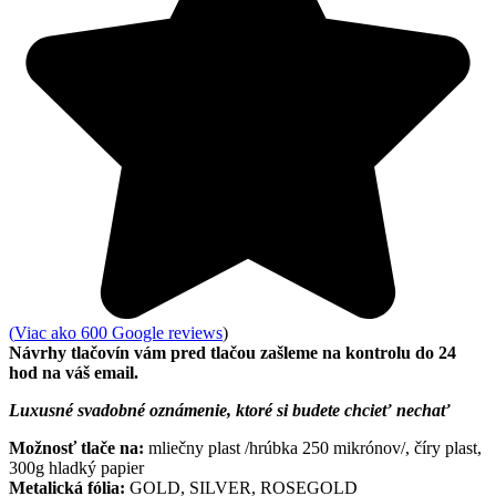
(
Viac ako 600 Google reviews
)
Návrhy tlačovín vám pred tlačou zašleme na kontrolu do 24
hod na váš email.
Luxusné svadobné oznámenie, ktoré si budete chcieť nechať
Možnosť tlače na:
mliečny plast /hrúbka 250 mikrónov/, číry plast,
300g hladký papier
Metalická fólia:
GOLD, SILVER, ROSEGOLD