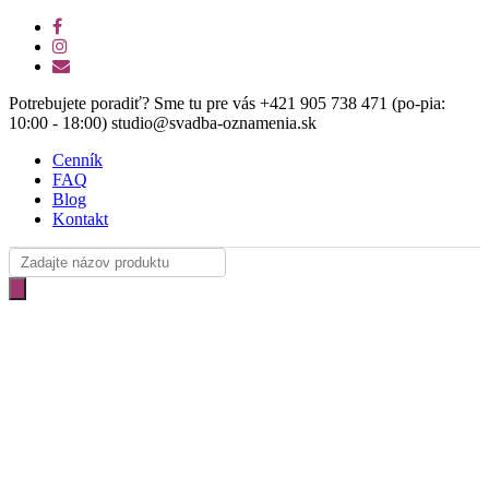
Skip
facebook
to
instagram
main
email
content
Potrebujete poradiť? Sme tu pre vás +421 905 738 471 (po-pia:
10:00 - 18:00) studio@svadba-oznamenia.sk
Cenník
FAQ
Blog
Kontakt
Products
search