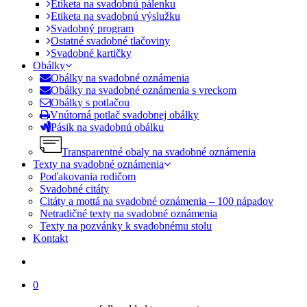
Etiketa na svadobnú pálenku
Etiketa na svadobnú výslužku
Svadobný program
Ostatné svadobné tlačoviny
Svadobné kartičky
Obálky
Obálky na svadobné oznámenia
Obálky na svadobné oznámenia s vreckom
Obálky s potlačou
Vnútorná potlač svadobnej obálky
Pásik na svadobnú obálku
Transparentné obaly na svadobné oznámenia
Texty na svadobné oznámenia
Poďakovania rodičom
Svadobné citáty
Citáty a mottá na svadobné oznámenia – 100 nápadov
Netradičné texty na svadobné oznámenia
Texty na pozvánky k svadobnému stolu
Kontakt
search
0