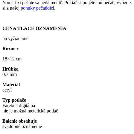
You. Text pečate sa nedá meniť. Pokiaľ si prajete inú pečať, vyberte
si z našej
ponuky pečatidiel
.
CENA TLAČE OZNÁMENIA
na vyžiadanie
Rozmer
18×12 cm
Hrúbka
0,7 mm
Materiál
acryl
Typ potlače
Farebná digitálna
nie je možná metalická potlač
Balenie obsahuje
svadobné oznámenie