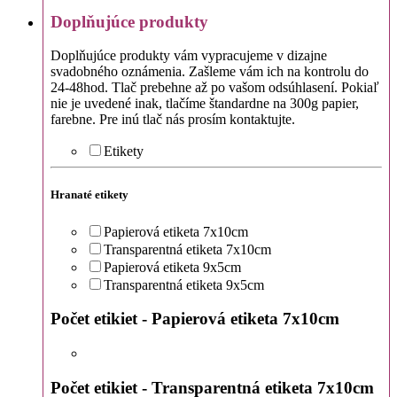
Doplňujúce produkty
Doplňujúce produkty vám vypracujeme v dizajne
svadobného oznámenia. Zašleme vám ich na kontrolu do
24-48hod. Tlač prebehne až po vašom odsúhlasení. Pokiaľ
nie je uvedené inak, tlačíme štandardne na 300g papier,
farebne. Pre inú tlač nás prosím kontaktujte.
Etikety
Hranaté etikety
Papierová etiketa 7x10cm
Transparentná etiketa 7x10cm
Papierová etiketa 9x5cm
Transparentná etiketa 9x5cm
Počet etikiet - Papierová etiketa 7x10cm
Počet etikiet - Transparentná etiketa 7x10cm