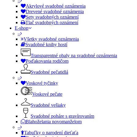
–
Akrylové svadobné oznámenia
Drevené svadobné oznámenia
Sety svadobných oznámení
Tlač svadobných oznámení
E-shop
–
Všetky svadobné oznámenia
Svadobné knihy hostí
Transparentné obaly na svadobné oznámenia
Poďakovania rodičom
Svadobné pečatidlá
–
Voskové tyčinky
Voskové pečate
Svadobné vešiaky
Svadobné poháre s gravírovaním
Blahoželania novomanželom
–
Tabuľky o narodení dieťaťa