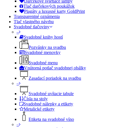
Darčekové svietiace lampy
Tlač darčekových poukážok
Plagáty a luxusné karty GoldPrint
Transparentné oznámenia
Tlač vlastného návrhu
Svadobné tlačoviny
–
Svadobné knihy hostí
Pozvánky na svadbu
Svadobné menovky
Svadobné menu
Vnútorná potlač svadobnej obálky
Zasadací poriadok na svadbu
–
Svadobné uvítacie tabule
Čísla na stoly
Svadobné nálepky a etikety
Metalické etikety
Etiketa na svadobné víno
–