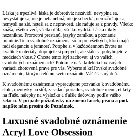
Láska je trpezlivá, láska je dobrotivá; nezávidí, nevypína sa,
nevystatuje sa, nie je nehanebná, nie je sebecká, nerozčuľuje sa,
nemyslí na zlé, neteší sa z neprávosti, ale raduje sa z pravdy. Všetko
znáša, všetko verí, všetko dúfa, všetko vydrží. Láska nikdy
nezanikne. Proroctvá prestanú, jazyky zamĺknu a poznanie
pominie.
Tieto svadobné oznámenia sú tu pre všetkých, ktorí majú
radi eleganciu a jemnosť. Potrpíte si v každodennom živote na
kvalitné materiály, doprajete si prepych, ale stále sa pohybujete v
medziach vkusu? Chcete tento štýl zachovať aj vo vašich
svadobných oznámeniach? Potom je naša kolekcia luxusných
variácii zhotovená práve pre vás. Vyberte si kráľovské svadobné
oznámenie, ktorým celému svetu oznámite Váš šťastný deň.
K svadobnému oznámeniu vypracujeme pozvánku k svadobnému
stolu, menovky na stôl, zasadací poriadok, svadobné menu, etikety
na fľaše, nálepky na výslužku a ďalšie tlačoviny podľa vášho
želania.
V prípade požiadavky na zmenu farieb, písma a pod.
napíšte nám prosím do Poznámok.
Luxusné svadobné oznámenie
Acryl Love Obsession