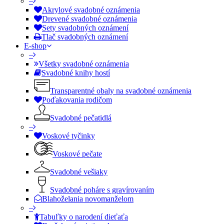
–
Akrylové svadobné oznámenia
Drevené svadobné oznámenia
Sety svadobných oznámení
Tlač svadobných oznámení
E-shop
–
Všetky svadobné oznámenia
Svadobné knihy hostí
Transparentné obaly na svadobné oznámenia
Poďakovania rodičom
Svadobné pečatidlá
–
Voskové tyčinky
Voskové pečate
Svadobné vešiaky
Svadobné poháre s gravírovaním
Blahoželania novomanželom
–
Tabuľky o narodení dieťaťa