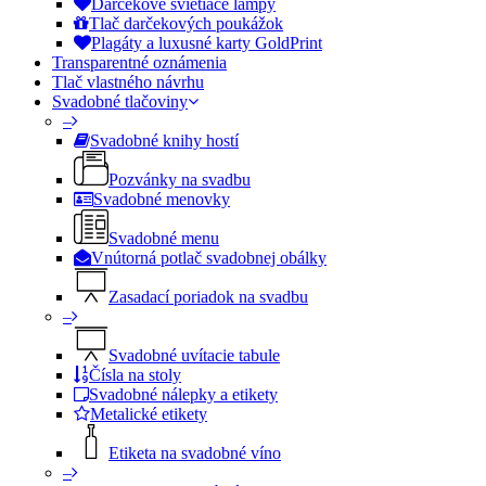
Darčekové svietiace lampy
Tlač darčekových poukážok
Plagáty a luxusné karty GoldPrint
Transparentné oznámenia
Tlač vlastného návrhu
Svadobné tlačoviny
–
Svadobné knihy hostí
Pozvánky na svadbu
Svadobné menovky
Svadobné menu
Vnútorná potlač svadobnej obálky
Zasadací poriadok na svadbu
–
Svadobné uvítacie tabule
Čísla na stoly
Svadobné nálepky a etikety
Metalické etikety
Etiketa na svadobné víno
–