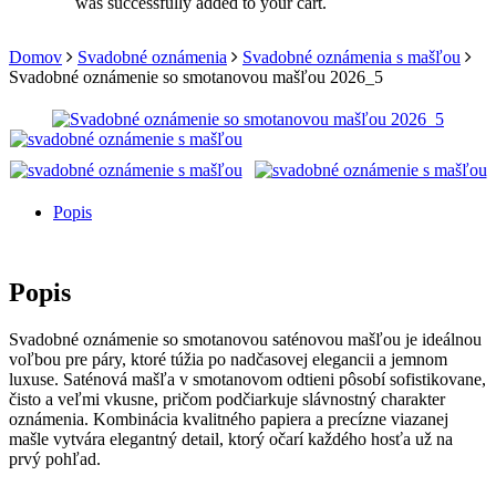
was successfully added to your cart.
Domov
Svadobné oznámenia
Svadobné oznámenia s mašľou
Svadobné oznámenie so smotanovou mašľou 2026_5
Popis
Popis
Svadobné oznámenie so smotanovou saténovou mašľou je ideálnou
voľbou pre páry, ktoré túžia po nadčasovej elegancii a jemnom
luxuse. Saténová mašľa v smotanovom odtieni pôsobí sofistikovane,
čisto a veľmi vkusne, pričom podčiarkuje slávnostný charakter
oznámenia. Kombinácia kvalitného papiera a precízne viazanej
mašle vytvára elegantný detail, ktorý očarí každého hosťa už na
prvý pohľad.