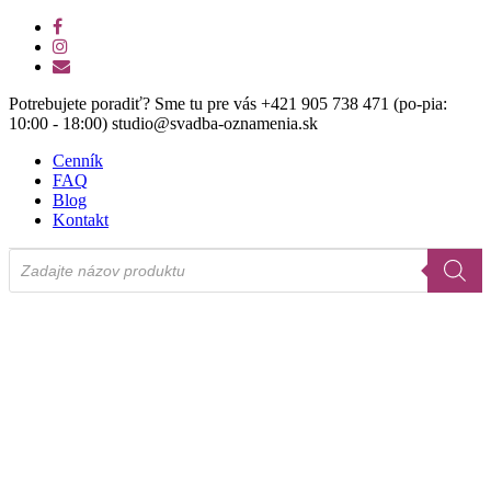
Skip
facebook
to
instagram
main
email
content
Potrebujete poradiť? Sme tu pre vás +421 905 738 471 (po-pia:
10:00 - 18:00) studio@svadba-oznamenia.sk
Cenník
FAQ
Blog
Kontakt
Products
search