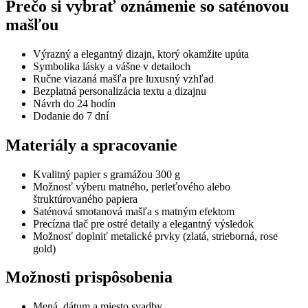
Prečo si vybrať oznámenie so saténovou
mašľou
Výrazný a elegantný dizajn, ktorý okamžite upúta
Symbolika lásky a vášne v detailoch
Ručne viazaná mašľa pre luxusný vzhľad
Bezplatná personalizácia textu a dizajnu
Návrh do 24 hodín
Dodanie do 7 dní
Materiály a spracovanie
Kvalitný papier s gramážou 300 g
Možnosť výberu matného, perleťového alebo
štruktúrovaného papiera
Saténová smotanová mašľa s matným efektom
Precízna tlač pre ostré detaily a elegantný výsledok
Možnosť doplniť metalické prvky (zlatá, strieborná, rose
gold)
Možnosti prispôsobenia
Mená, dátum a miesto svadby