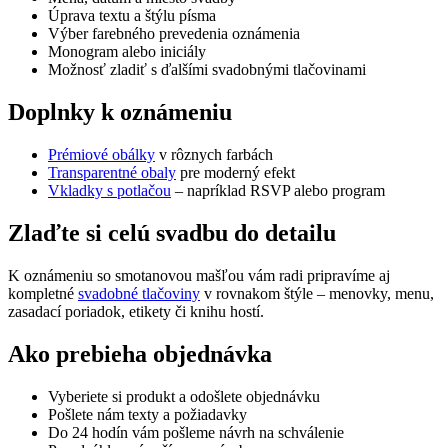
Úprava textu a štýlu písma
Výber farebného prevedenia oznámenia
Monogram alebo iniciály
Možnosť zladiť s ďalšími svadobnými tlačovinami
Doplnky k oznámeniu
Prémiové obálky
v rôznych farbách
Transparentné obaly
pre moderný efekt
Vkladky s potlačou
– napríklad RSVP alebo program
Zlaďte si celú svadbu do detailu
K oznámeniu so smotanovou mašľou vám radi pripravíme aj
kompletné
svadobné tlačoviny
v rovnakom štýle – menovky, menu,
zasadací poriadok, etikety či knihu hostí.
Ako prebieha objednávka
Vyberiete si produkt a odošlete objednávku
Pošlete nám texty a požiadavky
Do 24 hodín vám pošleme návrh na schválenie