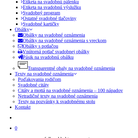
Etiketa na svadobnú pálenku
Etiketa na svadobnú výslužku
Svadobný program
Ostatné svadobné tlačoviny
Svadobné kartičky
Obálky
Obálky na svadobné oznámenia
Obálky na svadobné oznámenia s vreckom
Obálky s potlačou
Vnútorná potlač svadobnej obálky
Pásik na svadobnú obálku
Transparentné obaly na svadobné oznámenia
Texty na svadobné oznámenia
Poďakovania rodičom
Svadobné citáty
Citáty a mottá na svadobné oznámenia – 100 nápadov
Netradičné texty na svadobné oznámenia
Texty na pozvánky k svadobnému stolu
Kontakt
search
0