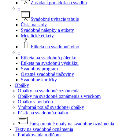
Zasadací poriadok na svadbu
–
Svadobné uvítacie tabule
Čísla na stoly
Svadobné nálepky a etikety
Metalické etikety
Etiketa na svadobné víno
–
Etiketa na svadobnú pálenku
Etiketa na svadobnú výslužku
Svadobný program
Ostatné svadobné tlačoviny
Svadobné kartičky
Obálky
Obálky na svadobné oznámenia
Obálky na svadobné oznámenia s vreckom
Obálky s potlačou
Vnútorná potlač svadobnej obálky
Pásik na svadobnú obálku
Transparentné obaly na svadobné oznámenia
Texty na svadobné oznámenia
Poďakovania rodičom