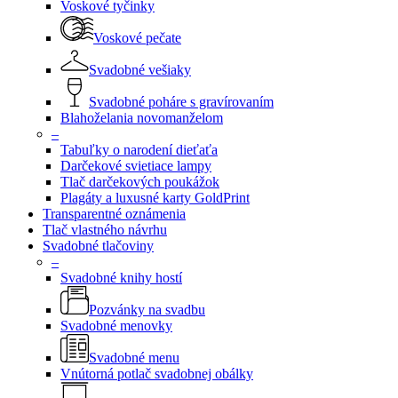
Voskové tyčinky
Voskové pečate
Svadobné vešiaky
Svadobné poháre s gravírovaním
Blahoželania novomanželom
–
Tabuľky o narodení dieťaťa
Darčekové svietiace lampy
Tlač darčekových poukážok
Plagáty a luxusné karty GoldPrint
Transparentné oznámenia
Tlač vlastného návrhu
Svadobné tlačoviny
–
Svadobné knihy hostí
Pozvánky na svadbu
Svadobné menovky
Svadobné menu
Vnútorná potlač svadobnej obálky