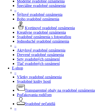
Moderné svadobné oznámenia
Špeciálne svadobné oznámenia
–
Štýlové svadobné oznámenia
Boho svadobné oznámenia
Kvetinové svadobné oznámenia
Kreatívne svadobné oznámenia
Svadobné oznámenia s fotografiou
Jednoduché svadobné oznámenia
–
Akrylové svadobné oznámenia
Drevené svadobné oznámenia
Sety svadobných oznámení
Tlač svadobných oznámení
E-shop
–
Všetky svadobné oznámenia
Svadobné knihy hostí
Transparentné obaly na svadobné oznámenia
Poďakovania rodičom
Svadobné pečatidlá
–