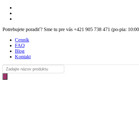
Skip
facebook
to
instagram
main
email
content
Potrebujete poradiť? Sme tu pre vás +421 905 738 471 (po-pia: 10:0
Cenník
FAQ
Blog
Kontakt
Products
search