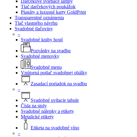
Darčekové svietiace lampy
Tlač darčekových poukážok
Plagáty a luxusné karty GoldPrint
Transparentné oznámenia
Tlač vlastného návrhu
Svadobné tlačoviny
–
Svadobné knihy hostí
Pozvánky na svadbu
Svadobné menovky
Svadobné menu
Vnútorná potlač svadobnej obálky
Zasadací poriadok na svadbu
–
Svadobné uvítacie tabule
Čísla na stoly
Svadobné nálepky a etikety
Metalické etikety
Etiketa na svadobné víno
–