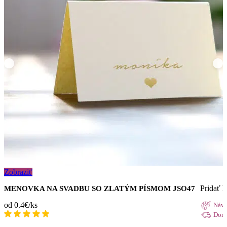
Zobraziť
Pridať 
MENOVKA NA SVADBU SO ZLATÝM PÍSMOM JSO47
od 0.4€/ks
Návr
Doru