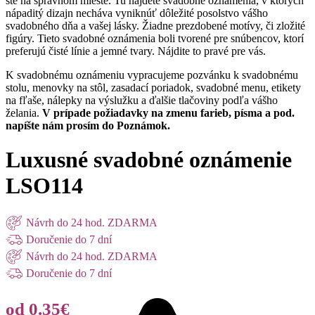
ste na správnom mieste. Tu nájdete svadobné oznámenia, v ktorých
nápaditý dizajn necháva vyniknúť dôležité posolstvo vášho
svadobného dňa a vašej lásky. Žiadne prezdobené motívy, či zložité
figúry. Tieto svadobné oznámenia boli tvorené pre snúbencov, ktorí
preferujú čisté línie a jemné tvary. Nájdite to pravé pre vás.
K svadobnému oznámeniu vypracujeme pozvánku k svadobnému
stolu, menovky na stôl, zasadací poriadok, svadobné menu, etikety
na fľaše, nálepky na výslužku a ďalšie tlačoviny podľa vášho
želania.
V prípade požiadavky na zmenu farieb, písma a pod.
napíšte nám prosím do Poznámok.
Luxusné svadobné oznámenie
LSO114
Návrh do 24 hod. ZDARMA
Doručenie do 7 dní
Návrh do 24 hod. ZDARMA
Doručenie do 7 dní
od 0.35€