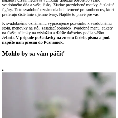
nápaditý dizajn necháva vyniknúť dôležité posolstvo vášho
svadobného dňa a vašej lásky. Žiadne prezdobené motívy, či zložité
figúry. Tieto svadobné oznámenia boli tvorené pre snúbencov, ktorí
preferujú čisté línie a jemné tvary. Nájdite to pravé pre vás.
K svadobnému oznámeniu vypracujeme pozvánku k svadobnému
stolu, menovky na stôl, zasadací poriadok, svadobné menu, etikety
na fľaše, nálepky na výslužku a ďalšie tlačoviny podľa vášho
želania.
V prípade požiadavky na zmenu farieb, písma a pod.
napíšte nám prosím do Poznámok.
Mohlo by sa vám páčiť