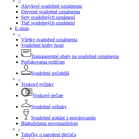
–
Akrylové svadobné oznámenia
Drevené svadobné oznámenia
Sety svadobných oznámení
Tlač svadobných oznámení
E-shop
–
Všetky svadobné oznámenia
Svadobné knihy hostí
Transparentné obaly na svadobné oznámenia
Poďakovania rodičom
Svadobné pečatidlá
–
Voskové tyčinky
Voskové pečate
Svadobné vešiaky
Svadobné poháre s gravírovaním
Blahoželania novomanželom
–
Tabuľky o narodení dieťaťa