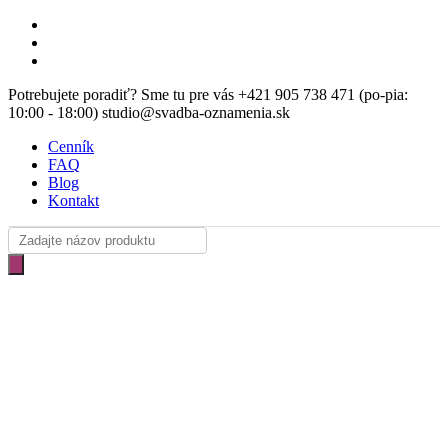
Skip
facebook
to
instagram
main
email
content
Potrebujete poradiť? Sme tu pre vás +421 905 738 471 (po-pia:
10:00 - 18:00) studio@svadba-oznamenia.sk
Cenník
FAQ
Blog
Kontakt
Products
search