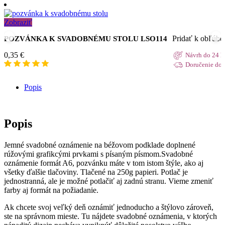
Zobraziť
Pridať k obľúb
POZVÁNKA K SVADOBNÉMU STOLU LSO114
0,35
€
Návrh do 24 h
Doručenie do 
Popis
Popis
Jemné svadobné oznámenie na béžovom podklade doplnené
rúžovými grafikcými prvkami s písaným písmom.Svadobné
oznámenie formát A6, pozvánku máte v tom istom štýle, ako aj
všetky ďalšie tlačoviny. Tlačené na 250g papieri. Potlač je
jednostranná, ale je možné potlačiť aj zadnú stranu. Vieme zmeniť
farby aj formát na požiadanie.
Ak chcete svoj veľký deň oznámiť jednoducho a štýlovo zároveň,
ste na správnom mieste. Tu nájdete svadobné oznámenia, v ktorých