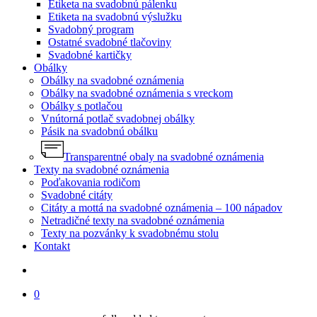
Etiketa na svadobnú pálenku
Etiketa na svadobnú výslužku
Svadobný program
Ostatné svadobné tlačoviny
Svadobné kartičky
Obálky
Obálky na svadobné oznámenia
Obálky na svadobné oznámenia s vreckom
Obálky s potlačou
Vnútorná potlač svadobnej obálky
Pásik na svadobnú obálku
Transparentné obaly na svadobné oznámenia
Texty na svadobné oznámenia
Poďakovania rodičom
Svadobné citáty
Citáty a mottá na svadobné oznámenia – 100 nápadov
Netradičné texty na svadobné oznámenia
Texty na pozvánky k svadobnému stolu
Kontakt
search
0