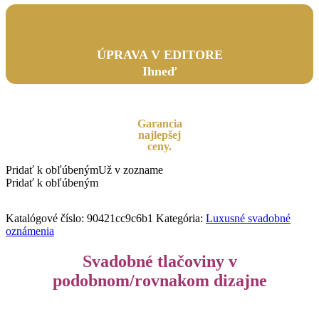
ÚPRAVA V EDITORE
Ihneď
Garancia
najlepšej
ceny.
Pridať k obľúbeným
Už v zozname
Pridať k obľúbeným
Katalógové číslo:
90421cc9c6b1
Kategória:
Luxusné svadobné
oznámenia
Svadobné tlačoviny v
podobnom/rovnakom dizajne