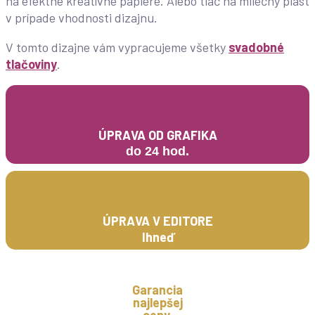
na efektné kreatívne papiere. Alebo tlač na mliečny plast
v prípade vhodnosti dizajnu.
V tomto dizajne vám vypracujeme všetky
svadobné
tlačoviny
.
ÚPRAVA OD GRAFIKA
do 24 hod.
ÚPRAVA V EDITORE
Ihneď
Garancia
najlepšej