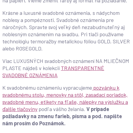
na papieri. Vieme zmeniť farby aj formát na požiadanie.
Krásne a luxusné svadobné oznámenia, s nádychom
noblesy a pompéznosti. Svadobné oznámenia pre
náročných. Spravte svoj veľký deň nezabudnuteľný aj
noblesným oznámením na svadbu. Pri tlači používame
technológiu termoražby metalickou fóliou GOLD, SILVER
alebo ROSEGOLD.
Viac LUXUSNÝCH svadobných oznámení NA MLIEČNOM
PLASTE nájdeš v kolekcii
TRANSPARENTNÉ
SVADOBNÉ OZNÁMENIA
K svadobnému oznámeniu vypracujeme
pozvánku k
svadobnému stolu, menovky na stôl, zasadací poriadok,
svadobné menu, etikety na fľaše, nálepky na výslužku a
ďalšie tlačoviny
podľa vášho želania.
V prípade
požiadavky na zmenu farieb, písma a pod. napíšte
nám prosím do Poznámok.