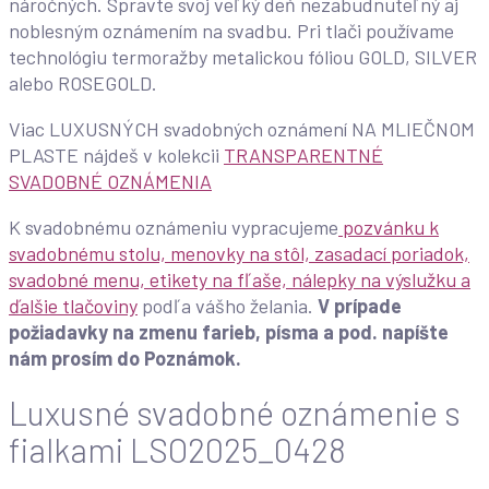
náročných. Spravte svoj veľký deň nezabudnuteľný aj
noblesným oznámením na svadbu. Pri tlači používame
technológiu termoražby metalickou fóliou GOLD, SILVER
alebo ROSEGOLD.
Viac LUXUSNÝCH svadobných oznámení NA MLIEČNOM
PLASTE nájdeš v kolekcii
TRANSPARENTNÉ
SVADOBNÉ OZNÁMENIA
K svadobnému oznámeniu vypracujeme
pozvánku k
svadobnému stolu, menovky na stôl, zasadací poriadok,
svadobné menu, etikety na fľaše, nálepky na výslužku a
ďalšie tlačoviny
podľa vášho želania.
V prípade
požiadavky na zmenu farieb, písma a pod. napíšte
nám prosím do Poznámok.
Luxusné svadobné oznámenie s
fialkami LSO2025_0428