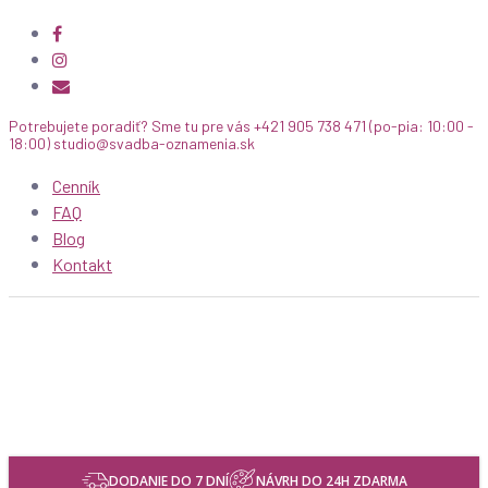
facebook
Skip
instagram
to
email
main
content
Potrebujete poradiť? Sme tu pre vás +421 905 738 471 (po-pia: 10:00 -
18:00) studio@svadba-oznamenia.sk
Cenník
FAQ
Blog
Kontakt
DODANIE DO 7 DNÍ
NÁVRH DO 24H ZDARMA