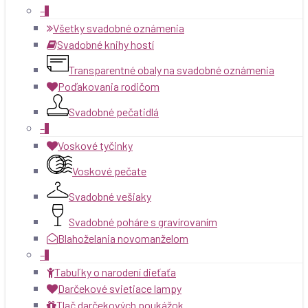
–
Všetky svadobné oznámenia
Svadobné knihy hostí
Transparentné obaly na svadobné oznámenia
Poďakovania rodičom
Svadobné pečatidlá
–
Voskové tyčinky
Voskové pečate
Svadobné vešiaky
Svadobné poháre s gravírovaním
Blahoželania novomanželom
–
Tabuľky o narodení dieťaťa
Darčekové svietiace lampy
Tlač darčekových poukážok