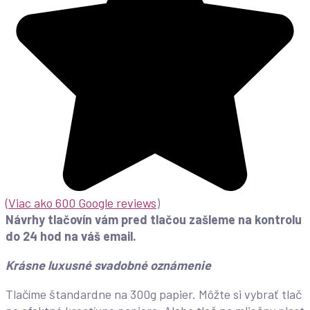
(
Viac ako 600 Google reviews
)
Návrhy tlačovín vám pred tlačou zašleme na kontrolu
do 24 hod na váš email.
Krásne luxusné svadobné oznámenie
Tlačíme štandardne na 300g papier. Môžte si vybrať tlač