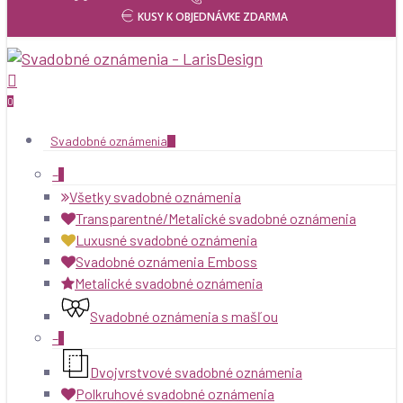
KUSY K OBJEDNÁVKE ZDARMA
Products
search
0
Svadobné oznámenia
–
Všetky svadobné oznámenia
Transparentné/Metalické svadobné oznámenia
Luxusné svadobné oznámenia
Svadobné oznámenia Emboss
Metalické svadobné oznámenia
Svadobné oznámenia s mašľou
–
Dvojvrstvové svadobné oznámenia
Polkruhové svadobné oznámenia