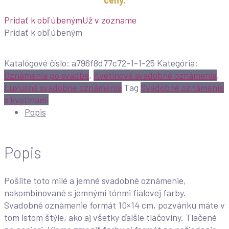
ceny.
Pridať k obľúbeným
Už v zozname
Pridať k obľúbeným
Katalógové číslo:
a796f8d77c72-1-1-25
Kategória:
Oznámenia po svadbe
,
Kvetinové svadobné oznámenia
,
Luxusné svadobné oznámenia
Tag
Svadobné oznámenie
s kvetinami
Popis
Popis
Pošlite toto milé a jemné svadobné oznámenie,
nakombinované s jemnými tónmi fialovej farby.
Svadobné oznámenie formát 10×14 cm, pozvánku máte v
tom istom štýle, ako aj všetky ďalšie tlačoviny. Tlačené