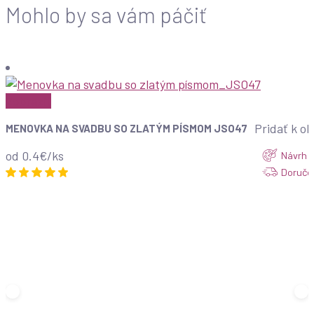
Mohlo by sa vám páčiť
Zobraziť
Pridať k o
MENOVKA NA SVADBU SO ZLATÝM PÍSMOM JSO47
od 0.4€/ks
Návrh d
Doručen