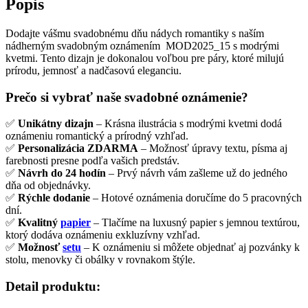
Popis
Dodajte vášmu svadobnému dňu nádych romantiky s naším
nádherným svadobným oznámením MOD2025_15 s modrými
kvetmi. Tento dizajn je dokonalou voľbou pre páry, ktoré milujú
prírodu, jemnosť a nadčasovú eleganciu.
Prečo si vybrať naše svadobné oznámenie?
✅
Unikátny dizajn
– Krásna ilustrácia s modrými kvetmi dodá
oznámeniu romantický a prírodný vzhľad.
✅
Personalizácia ZDARMA
– Možnosť úpravy textu, písma aj
farebnosti presne podľa vašich predstáv.
✅
Návrh do 24 hodín
– Prvý návrh vám zašleme už do jedného
dňa od objednávky.
✅
Rýchle dodanie
– Hotové oznámenia doručíme do 5 pracovných
dní.
✅
Kvalitný
papier
– Tlačíme na luxusný papier s jemnou textúrou,
ktorý dodáva oznámeniu exkluzívny vzhľad.
✅
Možnosť
setu
– K oznámeniu si môžete objednať aj pozvánky k
stolu, menovky či obálky v rovnakom štýle.
Detail produktu: