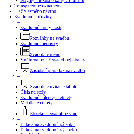
Plagáty a luxusné karty GoldPrint
Transparentné oznámenia
Tlač vlastného návrhu
Svadobné tlačoviny
–
Svadobné knihy hostí
Pozvánky na svadbu
Svadobné menovky
Svadobné menu
Vnútorná potlač svadobnej obálky
Zasadací poriadok na svadbu
–
Svadobné uvítacie tabule
Čísla na stoly
Svadobné nálepky a etikety
Metalické etikety
Etiketa na svadobné víno
–
Etiketa na svadobnú pálenku
Etiketa na svadobnú výslužku