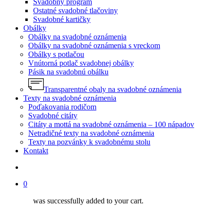
Svadobný program
Ostatné svadobné tlačoviny
Svadobné kartičky
Obálky
Obálky na svadobné oznámenia
Obálky na svadobné oznámenia s vreckom
Obálky s potlačou
Vnútorná potlač svadobnej obálky
Pásik na svadobnú obálku
Transparentné obaly na svadobné oznámenia
Texty na svadobné oznámenia
Poďakovania rodičom
Svadobné citáty
Citáty a mottá na svadobné oznámenia – 100 nápadov
Netradičné texty na svadobné oznámenia
Texty na pozvánky k svadobnému stolu
Kontakt
search
0
was successfully added to your cart.