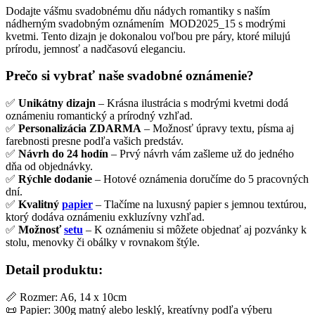
Dodajte vášmu svadobnému dňu nádych romantiky s naším
nádherným svadobným oznámením MOD2025_15 s modrými
kvetmi. Tento dizajn je dokonalou voľbou pre páry, ktoré milujú
prírodu, jemnosť a nadčasovú eleganciu.
Prečo si vybrať naše svadobné oznámenie?
✅
Unikátny dizajn
– Krásna ilustrácia s modrými kvetmi dodá
oznámeniu romantický a prírodný vzhľad.
✅
Personalizácia ZDARMA
– Možnosť úpravy textu, písma aj
farebnosti presne podľa vašich predstáv.
✅
Návrh do 24 hodín
– Prvý návrh vám zašleme už do jedného
dňa od objednávky.
✅
Rýchle dodanie
– Hotové oznámenia doručíme do 5 pracovných
dní.
✅
Kvalitný
papier
– Tlačíme na luxusný papier s jemnou textúrou,
ktorý dodáva oznámeniu exkluzívny vzhľad.
✅
Možnosť
setu
– K oznámeniu si môžete objednať aj pozvánky k
stolu, menovky či obálky v rovnakom štýle.
Detail produktu:
📏 Rozmer: A6, 14 x 10cm
📜 Papier: 300g matný alebo lesklý, kreatívny podľa výberu