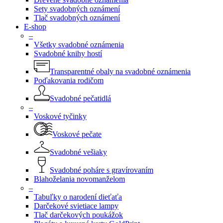
Sety svadobných oznámení
Tlač svadobných oznámení
E-shop
–
Všetky svadobné oznámenia
Svadobné knihy hostí
Transparentné obaly na svadobné oznámenia
Poďakovania rodičom
Svadobné pečatidlá
–
Voskové tyčinky
Voskové pečate
Svadobné vešiaky
Svadobné poháre s gravírovaním
Blahoželania novomanželom
–
Tabuľky o narodení dieťaťa
Darčekové svietiace lampy
Tlač darčekových poukážok