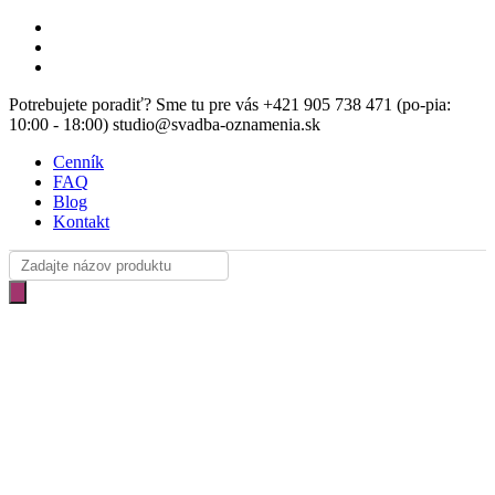
Skip
facebook
to
instagram
main
email
content
Potrebujete poradiť? Sme tu pre vás +421 905 738 471 (po-pia:
10:00 - 18:00) studio@svadba-oznamenia.sk
Cenník
FAQ
Blog
Kontakt
Products
search