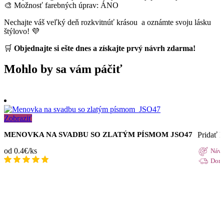
🎨 Možnosť farebných úprav: ÁNO
Nechajte váš veľký deň rozkvitnúť krásou a oznámte svoju lásku
štýlovo! 💜
🛒
Objednajte si ešte dnes a získajte prvý návrh zdarma!
Mohlo by sa vám páčiť
Zobraziť
Pridať 
MENOVKA NA SVADBU SO ZLATÝM PÍSMOM JSO47
od 0.4€/ks
Návr
Doru