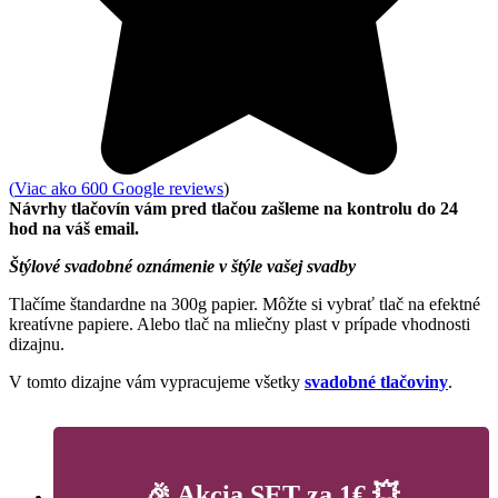
(
Viac ako 600 Google reviews
)
Návrhy tlačovín vám pred tlačou zašleme na kontrolu do 24
hod na váš email.
Štýlové svadobné oznámenie v štýle vašej svadby
Tlačíme štandardne na 300g papier. Môžte si vybrať tlač na efektné
kreatívne papiere. Alebo tlač na mliečny plast v prípade vhodnosti
dizajnu.
V tomto dizajne vám vypracujeme všetky
svadobné tlačoviny
.
🎉 Akcia SET za 1€ 💥