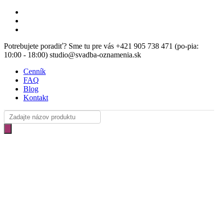
Skip
facebook
to
instagram
main
email
content
Potrebujete poradiť? Sme tu pre vás +421 905 738 471 (po-pia:
10:00 - 18:00) studio@svadba-oznamenia.sk
Cenník
FAQ
Blog
Kontakt
Products
search