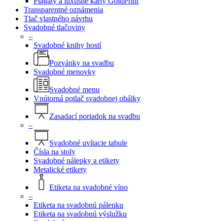
Plagáty a luxusné karty GoldPrint
Transparentné oznámenia
Tlač vlastného návrhu
Svadobné tlačoviny
–
Svadobné knihy hostí
Pozvánky na svadbu
Svadobné menovky
Svadobné menu
Vnútorná potlač svadobnej obálky
Zasadací poriadok na svadbu
–
Svadobné uvítacie tabule
Čísla na stoly
Svadobné nálepky a etikety
Metalické etikety
Etiketa na svadobné víno
–
Etiketa na svadobnú pálenku
Etiketa na svadobnú výslužku