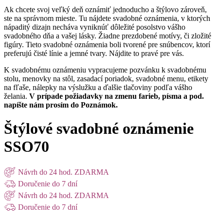
Ak chcete svoj veľký deň oznámiť jednoducho a štýlovo zároveň,
ste na správnom mieste. Tu nájdete svadobné oznámenia, v ktorých
nápaditý dizajn necháva vyniknúť dôležité posolstvo vášho
svadobného dňa a vašej lásky. Žiadne prezdobené motívy, či zložité
figúry. Tieto svadobné oznámenia boli tvorené pre snúbencov, ktorí
preferujú čisté línie a jemné tvary. Nájdite to pravé pre vás.
K svadobnému oznámeniu vypracujeme pozvánku k svadobnému
stolu, menovky na stôl, zasadací poriadok, svadobné menu, etikety
na fľaše, nálepky na výslužku a ďalšie tlačoviny podľa vášho
želania.
V prípade požiadavky na zmenu farieb, písma a pod.
napíšte nám prosím do Poznámok.
Štýlové svadobné oznámenie
SSO70
Návrh do 24 hod. ZDARMA
Doručenie do 7 dní
Návrh do 24 hod. ZDARMA
Doručenie do 7 dní