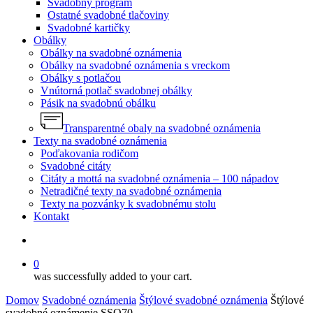
Svadobný program
Ostatné svadobné tlačoviny
Svadobné kartičky
Obálky
Obálky na svadobné oznámenia
Obálky na svadobné oznámenia s vreckom
Obálky s potlačou
Vnútorná potlač svadobnej obálky
Pásik na svadobnú obálku
Transparentné obaly na svadobné oznámenia
Texty na svadobné oznámenia
Poďakovania rodičom
Svadobné citáty
Citáty a mottá na svadobné oznámenia – 100 nápadov
Netradičné texty na svadobné oznámenia
Texty na pozvánky k svadobnému stolu
Kontakt
search
0
was successfully added to your cart.
Domov
Svadobné oznámenia
Štýlové svadobné oznámenia
Štýlové
svadobné oznámenie SSO70