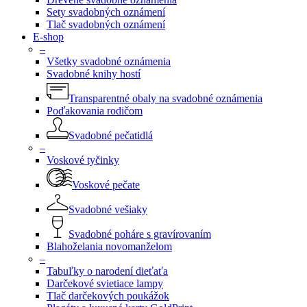
Sety svadobných oznámení
Tlač svadobných oznámení
E-shop
–
Všetky svadobné oznámenia
Svadobné knihy hostí
Transparentné obaly na svadobné oznámenia
Poďakovania rodičom
Svadobné pečatidlá
–
Voskové tyčinky
Voskové pečate
Svadobné vešiaky
Svadobné poháre s gravírovaním
Blahoželania novomanželom
–
Tabuľky o narodení dieťaťa
Darčekové svietiace lampy
Tlač darčekových poukážok