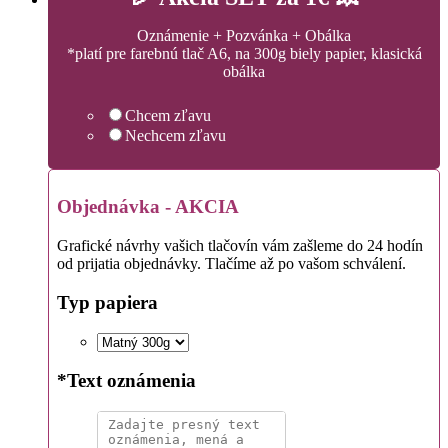
Oznámenie + Pozvánka + Obálka
*platí pre farebnú tlač A6, na 300g biely papier, klasická
obálka
Chcem zľavu
Nechcem zľavu
Objednávka - AKCIA
Grafické návrhy vašich tlačovín vám zašleme do 24 hodín
od prijatia objednávky. Tlačíme až po vašom schválení.
Typ papiera
*
Text oznámenia