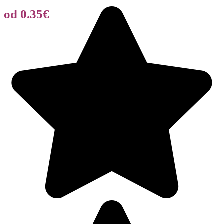
od 0.35€