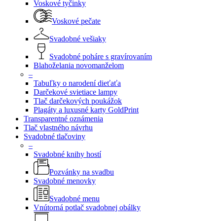
Voskové tyčinky
Voskové pečate
Svadobné vešiaky
Svadobné poháre s gravírovaním
Blahoželania novomanželom
–
Tabuľky o narodení dieťaťa
Darčekové svietiace lampy
Tlač darčekových poukážok
Plagáty a luxusné karty GoldPrint
Transparentné oznámenia
Tlač vlastného návrhu
Svadobné tlačoviny
–
Svadobné knihy hostí
Pozvánky na svadbu
Svadobné menovky
Svadobné menu
Vnútorná potlač svadobnej obálky