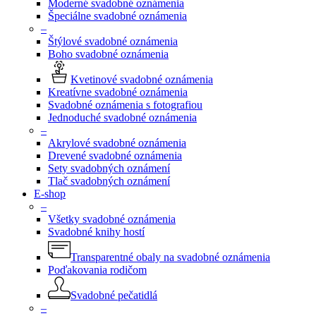
Moderné svadobné oznámenia
Špeciálne svadobné oznámenia
–
Štýlové svadobné oznámenia
Boho svadobné oznámenia
Kvetinové svadobné oznámenia
Kreatívne svadobné oznámenia
Svadobné oznámenia s fotografiou
Jednoduché svadobné oznámenia
–
Akrylové svadobné oznámenia
Drevené svadobné oznámenia
Sety svadobných oznámení
Tlač svadobných oznámení
E-shop
–
Všetky svadobné oznámenia
Svadobné knihy hostí
Transparentné obaly na svadobné oznámenia
Poďakovania rodičom
Svadobné pečatidlá
–