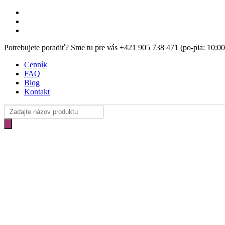
Skip
facebook
to
instagram
main
email
content
Potrebujete poradiť? Sme tu pre vás +421 905 738 471 (po-pia: 10:0
Cenník
FAQ
Blog
Kontakt
Products
search