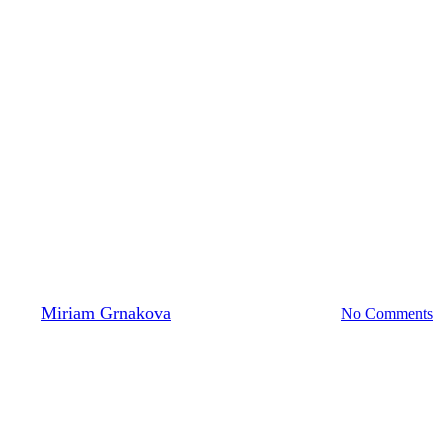
Svadba
Svadba podľa ročných období
By
Miriam Grnakova
22. apríla 2013
2 júla, 2024
No Comments