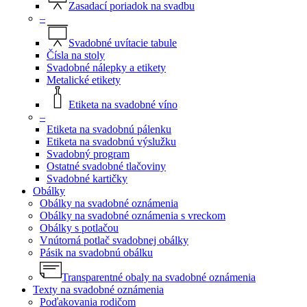
Zasadací poriadok na svadbu
–
Svadobné uvítacie tabule
Čísla na stoly
Svadobné nálepky a etikety
Metalické etikety
Etiketa na svadobné víno
–
Etiketa na svadobnú pálenku
Etiketa na svadobnú výslužku
Svadobný program
Ostatné svadobné tlačoviny
Svadobné kartičky
Obálky
Obálky na svadobné oznámenia
Obálky na svadobné oznámenia s vreckom
Obálky s potlačou
Vnútorná potlač svadobnej obálky
Pásik na svadobnú obálku
Transparentné obaly na svadobné oznámenia
Texty na svadobné oznámenia
Poďakovania rodičom